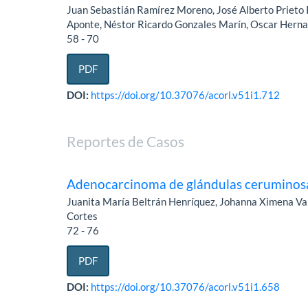
Juan Sebastián Ramírez Moreno, José Alberto Prieto R
Aponte, Néstor Ricardo Gonzales Marín, Oscar Her
58 - 70
PDF
DOI:
https://doi.org/10.37076/acorl.v51i1.712
Reportes de Casos
Adenocarcinoma de glándulas ceruminosa
Juanita María Beltrán Henríquez, Johanna Ximena V
Cortes
72 - 76
PDF
DOI:
https://doi.org/10.37076/acorl.v51i1.658