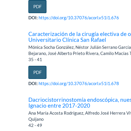
PDF
DOI:
https://doi.org/10.37076/acorl.v51i1.676
Caracterización de la cirugía electiva de 
Universitario Clínica San Rafael
Mónica Socha González, Néstor Julián Serrano García
Bejarano, José Alberto Prieto Rivera, Camilo Macías T
35 - 41
PDF
DOI:
https://doi.org/10.37076/acorl.v51i1.678
Dacriocistorrinostomía endoscópica, nuest
Ignacio entre 2017-2020
Ana María Acosta Rodríguez, Alfredo José Herrera Viv
Quijano
42 - 49