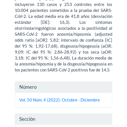
incluyeron 130 casos y 253 controles entre los
10.004 pacientes sometidos a la prueba del SARS-
CoV-2. La edad media era de 41,8 años (desviación
estándar [DE]: 16,3). Los síntomas
otorrinolaringológicos asociados a la positividad al
SARS-CoV-2 fueron anosmia/hiposmia (adjusted
odds ratio [aOR]: 5,82; intervalo de confianza [IC]
del 95 %: 1,92-17,68), disgeusia/hipogeusia (aOR:
9,09; IC del 95 %: 2,86-28,92) y tos seca (aOR:
3,18; IC del 95 %: 1,56-6,48). La duración media de
la anosmia/hiposmia y de la disgeusia/hipogeusia en
los pacientes con SARS-CoV-2 positivos fue de 14,5
Detalles
Número
del
Vol. 50 Núm. 4 (2022): Octubre - Diciembre
artículo
Sección