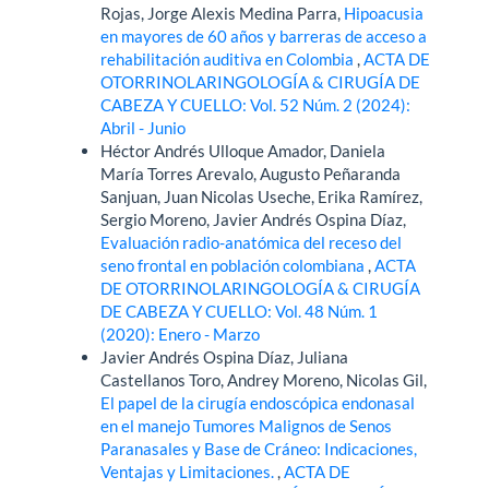
Rojas, Jorge Alexis Medina Parra,
Hipoacusia
en mayores de 60 años y barreras de acceso a
rehabilitación auditiva en Colombia
,
ACTA DE
OTORRINOLARINGOLOGÍA & CIRUGÍA DE
CABEZA Y CUELLO: Vol. 52 Núm. 2 (2024):
Abril - Junio
Héctor Andrés Ulloque Amador, Daniela
María Torres Arevalo, Augusto Peñaranda
Sanjuan, Juan Nicolas Useche, Erika Ramírez,
Sergio Moreno, Javier Andrés Ospina Díaz,
Evaluación radio-anatómica del receso del
seno frontal en población colombiana
,
ACTA
DE OTORRINOLARINGOLOGÍA & CIRUGÍA
DE CABEZA Y CUELLO: Vol. 48 Núm. 1
(2020): Enero - Marzo
Javier Andrés Ospina Díaz, Juliana
Castellanos Toro, Andrey Moreno, Nicolas Gil,
El papel de la cirugía endoscópica endonasal
en el manejo Tumores Malignos de Senos
Paranasales y Base de Cráneo: Indicaciones,
Ventajas y Limitaciones.
,
ACTA DE