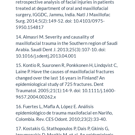
retrospective analysis of facial injuries in patients
treated at department of oral and maxillofacial
surgery, IGGDC, Jammu, India. Natl J Maxillofac
Surg. 2014;5(2):149-52. doi: 10.4103/0975-
5950.154817
14. Almasri M. Severity and causality of
maxillofacial trauma in the Southern region of Saudi
Arabia. Saudi Dent J. 2013;25(3):107-10. doi:
10.1016/j.sdentj.2013.04.001
15. Kontio R, Suuronen R, Ponkkonen H, Lindqvist C,
Laine P. Have the causes of maxillofacial fractures
changed over the last 16 years in Finland? An
epidemiological study of 725 fractures. Dent
Traumatol. 2005;21(1):14-9. doi: 10.1111/j.1600-
9657.2004.00262.x
16. Fuertes L, Mafla A, López E. Análisis
epidemiológico de trauma maxilofacial en Nariño,
Colombia. Rev. CES Odont. 2010;23(2):33-40.
17. Kostakis G, Stathopoulos P, Dais P, Gkinis G,
Igoumenakis D, Mezitis M, et al. An epidemiologic