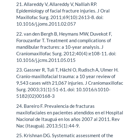
21. Allareddy V, Allareddy V, Nalliah RP.
Epidemiology of facial fracture injuries. J Oral
Maxillofac Surg. 2011;69(10):2613-8. doi:
10.1016/j.joms.2011.02.057
22. van den Bergh B, Heymans MW, Duvekot F,
Forouzanfar T. Treatment and complications of
mandibular fractures: a 10-year analysis. J
Craniomaxillofac Surg. 2012;40(4):e108-11. doi:
10.1016/j.jcms.2011.05.015
23. Gassner R, Tuli T, Hächl O, Rudisch A, Ulmer H.
Cranio-maxillofacial trauma: a 10 year review of
9,543 cases with 21,067 injuries. J Craniomaxillofac
Surg. 2003;31(1):51-61. doi: 10.1016/s1010-
5182(02)00168-3
24. Bareiro F. Prevalencia de fracturas
maxilofaciales en pacientes atendidos en el Hospital
Nacional de Itauguá en los años 2007 al 2011. Rev
Nac (Itauguá). 2013;5(1):44-9.
25. Krishnan DG. Systematic assessment of the