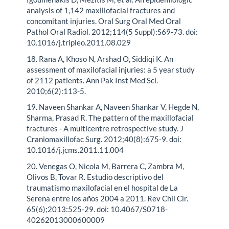
analysis of 1,142 maxillofacial fractures and
concomitant injuries. Oral Surg Oral Med Oral
Pathol Oral Radiol. 2012;114(5 Suppl):S69-73. doi:
10.1016/j.tripleo.2011.08.029
18. Rana A, Khoso N, Arshad O, Siddiqi K. An
assessment of maxilofacial injuries: a 5 year study
of 2112 patients. Ann Pak Inst Med Sci.
2010;6(2):113-5.
19. Naveen Shankar A, Naveen Shankar V, Hegde N,
Sharma, Prasad R. The pattern of the maxillofacial
fractures - A multicentre retrospective study. J
Craniomaxillofac Surg. 2012;40(8):675-9. doi:
10.1016/j.jcms.2011.11.004
20. Venegas O, Nicola M, Barrera C, Zambra M,
Olivos B, Tovar R. Estudio descriptivo del
traumatismo maxilofacial en el hospital de La
Serena entre los años 2004 a 2011. Rev Chil Cir.
65(6);2013:525-29. doi: 10.4067/S0718-
40262013000600009