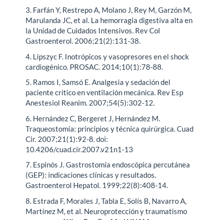
3. Farfán Y, Restrepo A, Molano J, Rey M, Garzón M,
Marulanda JC, et al. La hemorragia digestiva alta en
la Unidad de Cuidados Intensivos. Rev Col
Gastroenterol. 2006;21(2):131-38.
4. Lipszyc F. Inotrópicos y vasopresores en el shock
cardiogénico. PROSAC. 2014;10(1):78-88.
5. Ramos I, Samsó E. Analgesia y sedación del
paciente crítico en ventilación mecánica. Rev Esp
Anestesiol Reanim. 2007;54(5):302-12.
6. Hernández C, Bergeret J, Hernández M.
Traqueostomía: principios y técnica quirúrgica. Cuad
Cir. 2007;21(1):92-8. doi:
10.4206/cuad.cir.2007.v21n1-13
7. Espinós J. Gastrostomía endoscópica percutánea
(GEP): indicaciones clínicas y resultados.
Gastroenterol Hepatol. 1999;22(8):408-14.
8. Estrada F, Morales J, Tabla E, Solís B, Navarro A,
Martínez M, et al. Neuroprotección y traumatismo