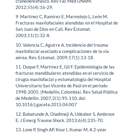
craneoencefálico. Rev Fac Med UNAM.
2012;55(4):16-29.
9. Martínez C, Ramírez E, Marmolejo L, León M.
Fracturas maxilofaciales atendidas en el Hospital de
San Juan de Dios en Cali. Rev Estomat.
2003;11(1):32-8.
10. Valencia C, Aguirre A. Incidencia del trauma
maxilofacial asociado a complicaciones de la vía
aérea. Rev. Estomat. 2009;17(1):13-18.
11. Duque F, Martínez E, Gil F. Epidemiología de las
fracturas mandibulares atendidas en el servicio de
cirugía maxilofacial y estomatología del Hospital
Universitario San Vicente de Paúl en el periodo
1998-2005. (Medellín, Colombia). Rev Salud Pública
de Medellín. 2007;2(1):95-110. doi:
10.1016/j.gaceta.2015.04.007
12. Babatunde A, Oladimeji A, Udeabor S, Ambrose
E. J Emerg Trauma Shock. 2013;6(4):235-70.
13. Lone P, Singh AP, Kour I, Kumar M. A 2-year