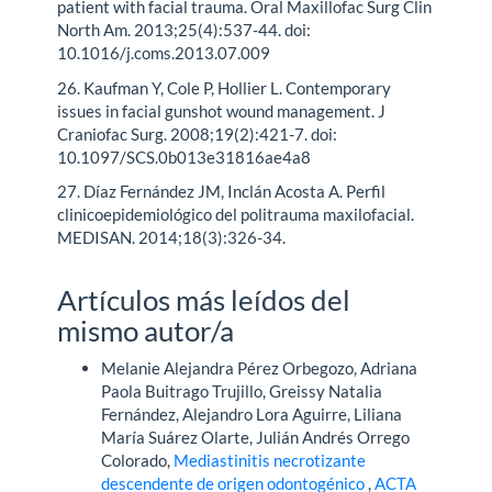
patient with facial trauma. Oral Maxillofac Surg Clin
North Am. 2013;25(4):537-44. doi:
10.1016/j.coms.2013.07.009
26. Kaufman Y, Cole P, Hollier L. Contemporary
issues in facial gunshot wound management. J
Craniofac Surg. 2008;19(2):421-7. doi:
10.1097/SCS.0b013e31816ae4a8
27. Díaz Fernández JM, Inclán Acosta A. Perfil
clinicoepidemiológico del politrauma maxilofacial.
MEDISAN. 2014;18(3):326-34.
Artículos más leídos del
mismo autor/a
Melanie Alejandra Pérez Orbegozo, Adriana
Paola Buitrago Trujillo, Greissy Natalia
Fernández, Alejandro Lora Aguirre, Liliana
María Suárez Olarte, Julián Andrés Orrego
Colorado,
Mediastinitis necrotizante
descendente de origen odontogénico
,
ACTA