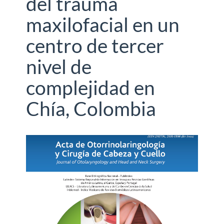
del trauma
maxilofacial en un
centro de tercer
nivel de
complejidad en
Chía, Colombia
Barra
lateral
del
artículo