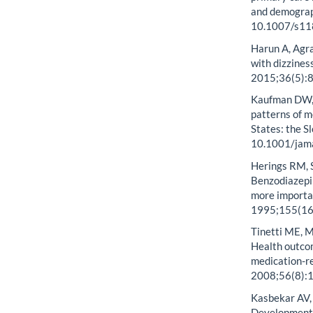
MAO.0000000
Murphy C, Rei
primary care 
and demograph
10.1007/s1
Harun A, Agra
with dizziness
2015;36(5):
Kaufman DW, 
patterns of m
States: the S
10.1001/jam
Herings RM, S
Benzodiazepin
more importan
1995;155(16
Tinetti ME, M
Health outcom
medication-r