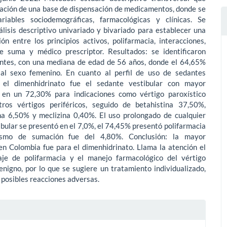
mación de una base de dispensación de medicamentos, donde se
riables sociodemográficas, farmacológicas y clínicas. Se
álisis descriptivo univariado y bivariado para establecer una
ión entre los principios activos, polifarmacia, interacciones,
e suma y médico prescriptor. Resultados: se identificaron
ntes, con una mediana de edad de 56 años, donde el 64,65%
al sexo femenino. En cuanto al perfil de uso de sedantes
, el dimenhidrinato fue el sedante vestibular con mayor
 en un 72,30% para indicaciones como vértigo paroxístico
ros vértigos periféricos, seguido de betahistina 37,50%,
na 6,50% y meclizina 0,40%. El uso prolongado de cualquier
bular se presentó en el 7,0%, el 74,45% presentó polifarmacia
ismo de sumación fue del 4,80%. Conclusión: la mayor
en Colombia fue para el dimenhidrinato. Llama la atención el
aje de polifarmacia y el manejo farmacológico del vértigo
enigno, por lo que se sugiere un tratamiento individualizado,
 posibles reacciones adversas.
es