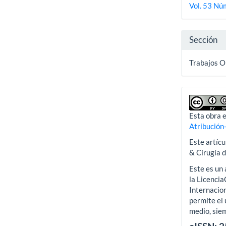
Vol. 53 Nú
artícu
Sección
Trabajos O
Esta obra e
Atribución
Este artícu
& Cirugía 
Este es un 
la Licenci
Internacion
permite el 
medio, siem