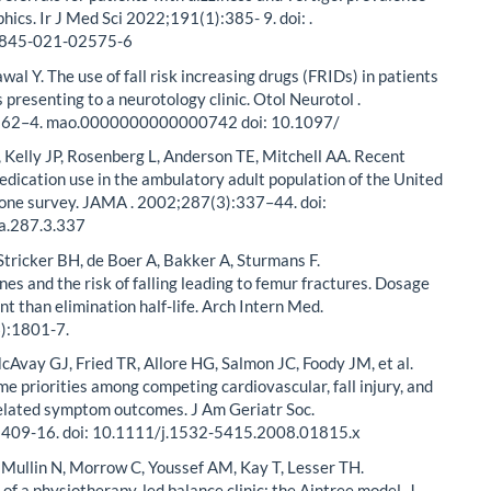
000001429 5. doi: 10.1097/
nhardt C, Linehan D, Katiri R, O’Connor A. A review of
referrals for patients with dizziness and vertigo: prevalence
ics. Ir J Med Sci 2022;191(1):385- 9. doi: .
1845-021-02575-6
wal Y. The use of fall risk increasing drugs (FRIDs) in patients
 presenting to a neurotology clinic. Otol Neurotol .
862–4. mao.0000000000000742 doi: 10.1097/
Kelly JP, Rosenberg L, Anderson TE, Mitchell AA. Recent
edication use in the ambulatory adult population of the United
lone survey. JAMA . 2002;287(3):337–44. doi:
a.287.3.337
tricker BH, de Boer A, Bakker A, Sturmans F.
es and the risk of falling leading to femur fractures. Dosage
t than elimination half-life. Arch Intern Med.
):1801-7.
cAvay GJ, Fried TR, Allore HG, Salmon JC, Foody JM, et al.
e priorities among competing cardiovascular, fall injury, and
elated symptom outcomes. J Am Geriatr Soc.