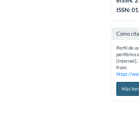
eISSN: 
ISSN: 0
Cómo cit
Perfil de u
periférico 
[Internet].
from:
https://ww
Más for