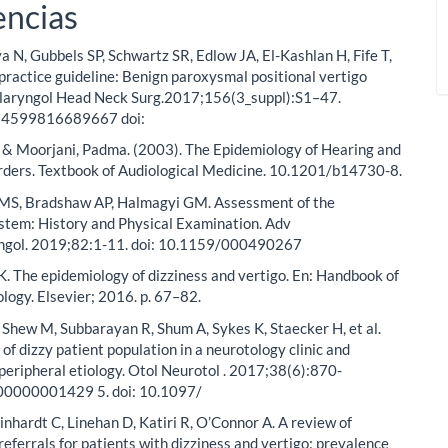
encias
 N, Gubbels SP, Schwartz SR, Edlow JA, El-Kashlan H, Fife T,
l practice guideline: Benign paroxysmal positional vertigo
olaryngol Head Neck Surg.2017;156(3_suppl):S1–47.
94599816689667 doi:
 & Moorjani, Padma. (2003). The Epidemiology of Hearing and
rders. Textbook of Audiological Medicine. 10.1201/b14730-8.
S, Bradshaw AP, Halmagyi GM. Assessment of the
stem: History and Physical Examination. Adv
ngol. 2019;82:1-11. doi: 10.1159/000490267
 The epidemiology of dizziness and vertigo. En: Handbook of
ology. Elsevier; 2016. p. 67–82.
Shew M, Subbarayan R, Shum A, Sykes K, Staecker H, et al.
of dizzy patient population in a neurotology clinic and
 peripheral etiology. Otol Neurotol . 2017;38(6):870-