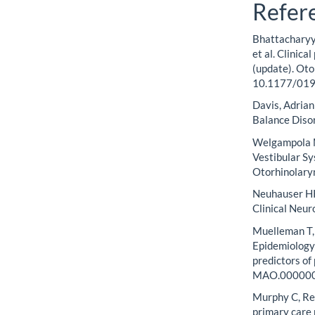
Refer
Bhattacharyya
et al. Clinica
(update). Ot
10.1177/01
Davis, Adrian
Balance Diso
Welgampola M
Vestibular Sy
Otorhinolary
Neuhauser HK.
Clinical Neur
Muelleman T, 
Epidemiology 
predictors of