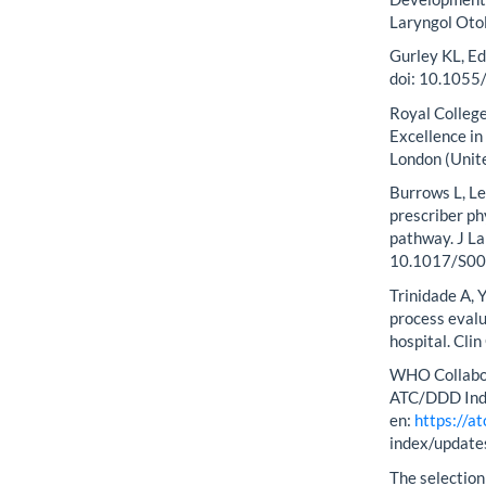
2008;56(8):1
Kasbekar AV, 
Development o
Laryngol Ot
Gurley KL, Ed
doi: 10.105
Royal College
Excellence i
London (Unite
Burrows L, Le
prescriber ph
pathway. J L
10.1017/S0
Trinidade A, 
process evalua
hospital. Cli
WHO Collabor
ATC/DDD Inde
en:
https://at