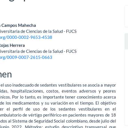
nido
a Campos Mahecha
versitaria de Ciencias de la Salud - FUCS
pal
d.org/0000-0002-9653-4538
Rojas Herrera
versitaria de Ciencias de la Salud - FUCS
lo
d.org/0009-0007-2615-0663
men
 el uso inadecuado de sedantes vestibulares se asocia a mayor
ídas, hospitalizaciones, costos, eventos adversos y peores
ínicos. Por lo tanto, es importante tener conocimiento acerca
de los medicamentos y su variación en el tiempo. El objetivo
cer el perfil de uso de los sedantes vestibulares en el
ambulatorio de vértigo periférico en pacientes mayores de 18
dos al Sistema de Seguridad Social colombiano, desde julio del
unio 2022. Métodos: estudio descriptivo transversal que