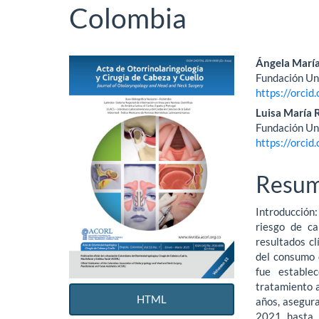
Colombia
Barra
Conte
Ángela Marí
Fundación Uni
lateral
princi
https://orci
del
del
Luisa María 
Fundación Uni
artículo
artícu
https://orci
Resu
Introducción:
riesgo de ca
resultados cl
del consumo 
fue estable
tratamiento 
HTML
años, asegura
2021 hasta j