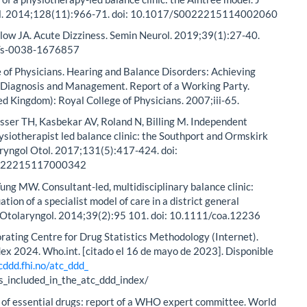
409-16. doi: 10.1111/j.1532-5415.2008.01815.x
Mullin N, Morrow C, Youssef AM, Kay T, Lesser TH.
f a physiotherapy-led balance clinic: the Aintree model. J
ol. 2014;128(11):966-71. doi: 10.1017/S0022215114002060
low JA. Acute Dizziness. Semin Neurol. 2019;39(1):27-40.
5/s-0038-1676857
 of Physicians. Hearing and Balance Disorders: Achieving
n Diagnosis and Management. Report of a Working Party.
d Kingdom): Royal College of Physicians. 2007;iii-65.
sser TH, Kasbekar AV, Roland N, Billing M. Independent
ysiotherapist led balance clinic: the Southport and Ormskirk
aryngol Otol. 2017;131(5):417-424. doi:
022215117000342
Yung MW. Consultant-led, multidisciplinary balance clinic:
tion of a specialist model of care in a district general
n Otolaryngol. 2014;39(2):95 101. doi: 10.1111/coa.12236
ating Centre for Drug Statistics Methodology (Internet).
x 2024. Who.int. [citado el 16 de mayo de 2023]. Disponible
cddd.fhi.no/atc_ddd_