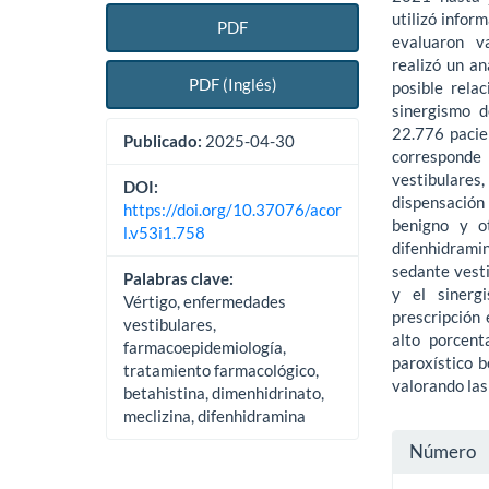
utilizó infor
PDF
evaluaron va
realizó un an
PDF (Inglés)
posible relac
sinergismo d
22.776 pacie
Publicado:
2025-04-30
corresponde 
vestibulares
DOI:
dispensación
https://doi.org/10.37076/acor
benigno y ot
l.v53i1.758
difenhidrami
sedante vesti
Palabras clave:
y el sinerg
Vértigo, enfermedades
prescripción 
vestibulares,
alto porcent
farmacoepidemiología,
paroxístico b
tratamiento farmacológico,
valorando las
betahistina, dimenhidrinato,
meclizina, difenhidramina
Detall
Número
del