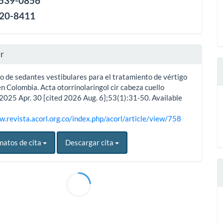
2539-0856
120-8411
ar
so de sedantes vestibulares para el tratamiento de vértigo
en Colombia. Acta otorrinolaringol cir cabeza cuello
 2025 Apr. 30 [cited 2026 Aug. 6];53(1):31-50. Available
w.revista.acorl.org.co/index.php/acorl/article/view/758
matos de cita
Descargar cita
0