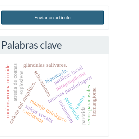
Enviar un artículo
Palabras clave
glándulas salivares.
atresia de coanas
parálisis facial
condrosarcoma mixoide
hipoacusia.
schwannoma
paraganglioma
explosivos
tumores parafaríngeos
cadena del simpático.
senos paranasales.
hemangioma
trauma
perforación
manejo quirúrgico
tratamiento
sulcus vocalis
parótida
carcinoma