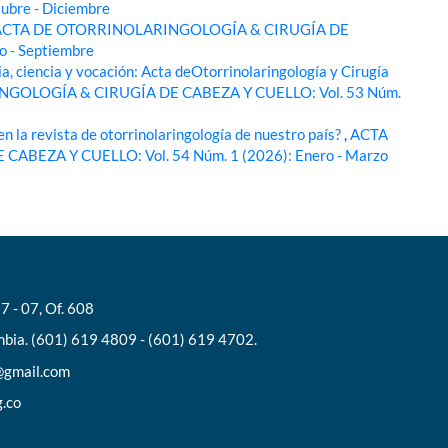
ubre - Diciembre
ACTA DE OTORRINOLARINGOLOGÍA & CIRUGÍA DE
o - Septiembre
ia, ciencia y vocación: Acta deOtorrinolaringología y Cirugía
GOLOGÍA & CIRUGÍA DE CABEZA Y CUELLO: Vol. 53 Núm.
en la revista de otorrinolaringología de nuestro país?
,
ACTA
EZA Y CUELLO: Vol. 54 Núm. 1 (2026): Enero - Marzo
7 - 07, Of. 608
bia. (601) 619 4809 - (601) 619 4702.
l@gmail.com
g.co