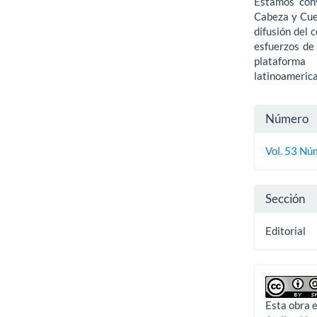
Estamos conv
Cabeza y Cue
difusión del 
esfuerzos de
plataforma
latinoameric
Detall
Número
del
Vol. 53 Nú
artícu
Sección
Editorial
Esta obra e