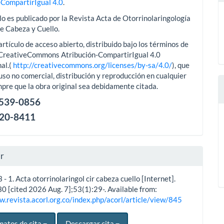
-CompartirIgual 4.0
.
lo es publicado por la Revista Acta de Otorrinolaringología
de Cabeza y Cuello.
artículo de acceso abierto, distribuido bajo los términos de
aCreativeCommons Atribución-CompartirIgual 4.0
al.(
http://creativecommons.org/licenses/by-sa/4.0/
), que
uso no comercial, distribución y reproducción en cualquier
pre que la obra original sea debidamente citada.
2539-0856
120-8411
ar
3 - 1. Acta otorrinolaringol cir cabeza cuello [Internet].
0 [cited 2026 Aug. 7];53(1):29-. Available from:
w.revista.acorl.org.co/index.php/acorl/article/view/845
matos de cita
Descargar cita