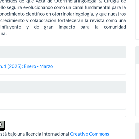
encidos de que Acta de Otorrinolaringología & Cirugía de
llo seguirá evolucionando como un canal fundamental para la
conocimiento científico en otorrinolaringología, y que nuestros
 crecimiento y colaboración fortalecerán la revista como una
 influyente y de gran impacto para la comunidad
ana.
es
m. 1 (2025): Enero - Marzo
lo
stá bajo una licencia internacional
Creative Commons