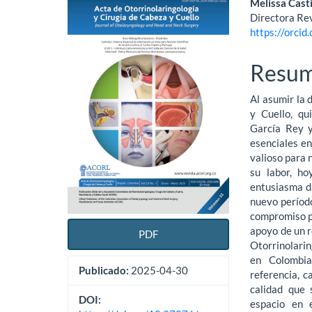
Barra
Conte
Melissa Cast
Directora Rev
lateral
princi
https://orci
del
del
Resu
artículo
artícu
Al asumir la 
y Cuello, qu
García Rey y
esenciales en
valioso para 
su labor, ho
entusiasma da
nuevo períod
compromiso pa
apoyo de un r
PDF
Otorrinolari
en Colombia
Publicado:
2025-04-30
referencia, c
calidad que
DOI:
espacio en e