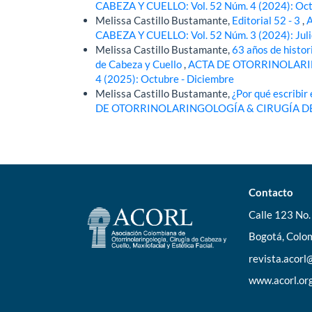
CABEZA Y CUELLO: Vol. 52 Núm. 4 (2024): Oct
Melissa Castillo Bustamante,
Editorial 52 - 3
,
CABEZA Y CUELLO: Vol. 52 Núm. 3 (2024): Juli
Melissa Castillo Bustamante,
63 años de histor
de Cabeza y Cuello
,
ACTA DE OTORRINOLARIN
4 (2025): Octubre - Diciembre
Melissa Castillo Bustamante,
¿Por qué escribir 
DE OTORRINOLARINGOLOGÍA & CIRUGÍA DE CAB
Contacto
Calle 123 No. 
Bogotá, Colom
revista.acor
www.acorl.or