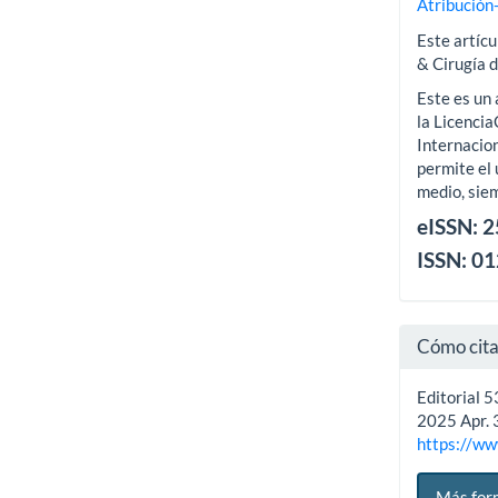
Atribución
Este artícu
& Cirugía 
Este es un 
la Licenci
Internacion
permite el 
medio, siem
eISSN: 
ISSN: 0
Cómo cit
Editorial 5
2025 Apr. 3
https://ww
Más for