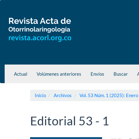
Navegación
principal
Contenido
principal
Barra
lateral
Actual
Volúmenes anteriores
Envíos
Buscar
Inicio
Archivos
Vol. 53 Núm. 1 (2025): Enero
Editorial 53 - 1