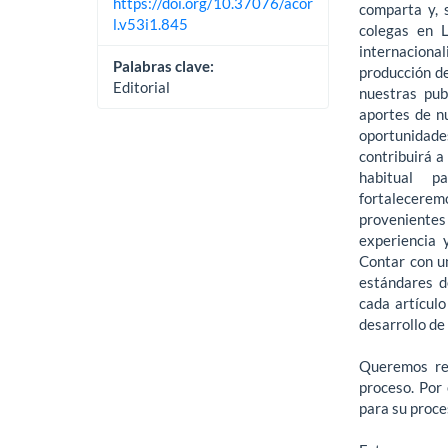
https://doi.org/10.37076/acor
comparta y, 
l.v53i1.845
colegas en L
internaciona
Palabras clave:
producción de
Editorial
nuestras pub
aportes de n
oportunidade
contribuirá a
habitual p
fortalecerem
provenientes
experiencia 
Contar con un
estándares d
cada artículo
desarrollo de
Queremos rec
proceso. Por 
para su proce