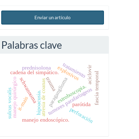
Enviar un artículo
Palabras clave
tratamiento
explosivos
prednisolona
aciclovir
cadena del simpático.
fascia temporal
trauma
paraganglioma
schwannoma
manejo quirúrgico
atresia de coanas
estroboscopia.
tumores parafaríngeos
sulcus vocalis
hipoacusia.
it-mais
parótida
perforación
manejo endoscópico.