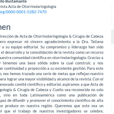
nido
illo Bustamante
ista Acta de Otorrinolaringología
pal
d.org/0000-0001-5282-7470
men
lo
dirección de Acta de Otorrinolaringología & Cirugía de Cabeza
iero expresar mi sincero agradecimiento a la Dra. Tatiana
 a su equipo editorial. Su compromiso y liderazgo han sido
 el desarrollo y la consolidación de la revista como un recurso
nuestra comunidad científica en otorrinolaringología. Gracias a
y tenemos una base sólida sobre la cual construir, y nos
r continuidad y proyección a su excelente gestión. Para este
o, nos hemos trazado una serie de metas que reflejan nuestro
ra lograr una mayor visibilidad y alcance de la revista. Con el
enovado comité científico y editorial, aspiramos a que Acta de
ngología & Cirugía de Cabeza y Cuello sea reconocida no solo
, sino en toda Latinoamérica como una publicación de
apaz de difundir y promover el conocimiento científico de alta
 se produce en nuestra región. Queremos que este sea un
l que el trabajo de nuestros investigadores se celebre,