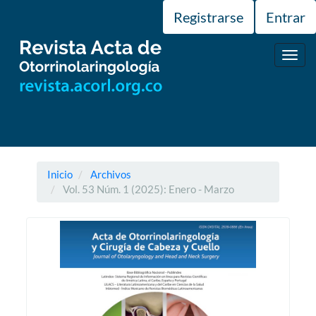
Navegación
Registrarse
Entrar
principal
Contenido
principal
Toggl
Barra
navig
lateral
Inicio
Archivos
Vol. 53 Núm. 1 (2025): Enero - Marzo