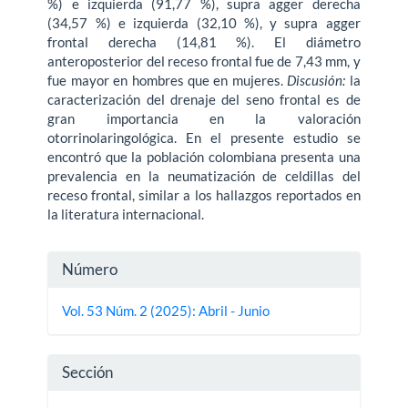
%) e izquierda (91,77 %), supra agger derecha
(34,57 %) e izquierda (32,10 %), y supra agger
frontal derecha (14,81 %). El diámetro
anteroposterior del receso frontal fue de 7,43 mm, y
fue mayor en hombres que en mujeres.
Discusión:
la
caracterización del drenaje del seno frontal es de
gran importancia en la valoración
otorrinolaringológica. En el presente estudio se
encontró que la población colombiana presenta una
prevalencia en la neumatización de celdillas del
receso frontal, similar a los hallazgos reportados en
la literatura internacional.
Detalles
Número
del
Vol. 53 Núm. 2 (2025): Abril - Junio
artículo
Sección