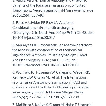
3. Vaid S, Vaid N. Normal Anatomy and Anatomic
Variants of the Paranasal Sinuses on Computed
Tomography. Neuroimaging Clin N Am. noviembre de
2015;25(4):527-48.
4. Folbe AJ, Svider PF, Eloy JA. Anatomic
Considerations in Frontal Sinus Surgery.
Otolaryngol Clin North Am. 2016;49(4):935-43. doi:
10.1016/j.otc.2016.03.017
5. Van Alyea OE. Frontal cells: an anatomic study of
these cells with consideration of their clinical
significance. Archives Of Otolaryngology - Head
And Neck Surgery. 1941;34(1):11-23. doi:
10.1001/archotol.1941.00660040021003
6. Wormald PJ, Hoseman W, Callejas C, Weber RK,
Kennedy DW, Citardi MJ, et al. The International
Frontal Sinus Anatomy Classification (IFAC) and
Classification of the Extent of Endoscopic Frontal
Sinus Surgery (EFSS). Int Forum Allergy Rhinol.
2016;6(7):677-96. doi: 10.1002/alr.21738
7. Makihara S, Kariya S, Okano M, Naito T, Uraguchi