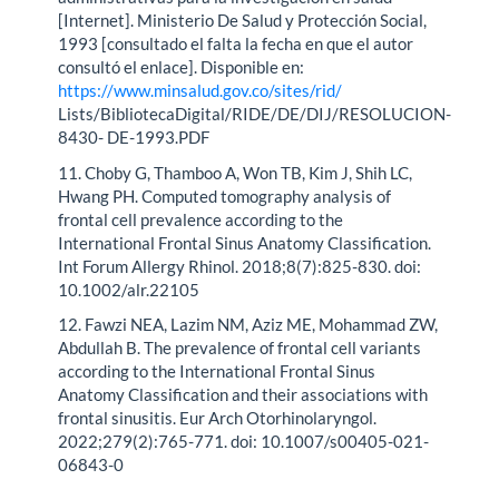
[Internet]. Ministerio De Salud y Protección Social,
1993 [consultado el falta la fecha en que el autor
consultó el enlace]. Disponible en:
https://www.minsalud.gov.co/sites/rid/
Lists/BibliotecaDigital/RIDE/DE/DIJ/RESOLUCION-
8430- DE-1993.PDF
11. Choby G, Thamboo A, Won TB, Kim J, Shih LC,
Hwang PH. Computed tomography analysis of
frontal cell prevalence according to the
International Frontal Sinus Anatomy Classification.
Int Forum Allergy Rhinol. 2018;8(7):825-830. doi:
10.1002/alr.22105
12. Fawzi NEA, Lazim NM, Aziz ME, Mohammad ZW,
Abdullah B. The prevalence of frontal cell variants
according to the International Frontal Sinus
Anatomy Classification and their associations with
frontal sinusitis. Eur Arch Otorhinolaryngol.
2022;279(2):765-771. doi: 10.1007/s00405-021-
06843-0