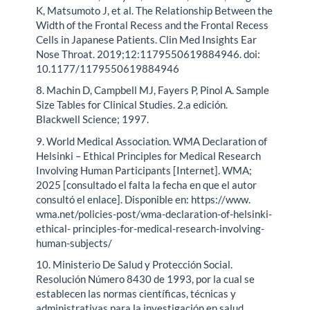
K, Matsumoto J, et al. The Relationship Between the
Width of the Frontal Recess and the Frontal Recess
Cells in Japanese Patients. Clin Med Insights Ear
Nose Throat. 2019;12:1179550619884946. doi:
10.1177/1179550619884946
8. Machin D, Campbell MJ, Fayers P, Pinol A. Sample
Size Tables for Clinical Studies. 2.a edición.
Blackwell Science; 1997.
9. World Medical Association. WMA Declaration of
Helsinki – Ethical Principles for Medical Research
Involving Human Participants [Internet]. WMA;
2025 [consultado el falta la fecha en que el autor
consultó el enlace]. Disponible en: https://www.
wma.net/policies-post/wma-declaration-of-helsinki-
ethical- principles-for-medical-research-involving-
human-subjects/
10. Ministerio De Salud y Protección Social.
Resolución Número 8430 de 1993, por la cual se
establecen las normas científicas, técnicas y
administrativas para la investigación en salud