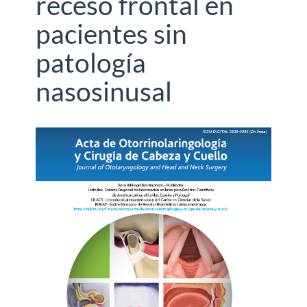
receso frontal en
pacientes sin
patología
nasosinusal
Barra
lateral
del
artículo