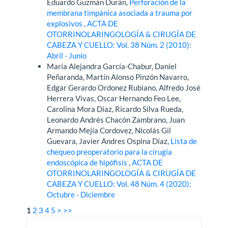
Eduardo Guzmán Durán,
Perforación de la
membrana timpánica asociada a trauma por
explosivos
,
ACTA DE
OTORRINOLARINGOLOGÍA & CIRUGÍA DE
CABEZA Y CUELLO: Vol. 38 Núm. 2 (2010):
Abril - Junio
María Alejandra García-Chabur, Daniel
Peñaranda, Martín Alonso Pinzón Navarro,
Edgar Gerardo Ordonez Rubiano, Alfredo José
Herrera Vivas, Oscar Hernando Feo Lee,
Carolina Mora Díaz, Ricardo Silva Rueda,
Leonardo Andrés Chacón Zambrano, Juan
Armando Mejía Cordovez, Nicolás Gil
Guevara, Javier Andres Ospina Díaz,
Lista de
chequeo preoperatorio para la cirugía
endoscópica de hipófisis
,
ACTA DE
OTORRINOLARINGOLOGÍA & CIRUGÍA DE
CABEZA Y CUELLO: Vol. 48 Núm. 4 (2020):
Octubre - Diciembre
1
2
3
4
5
>
>>