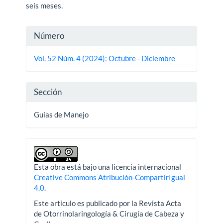
seis meses.
Detalles
Número
del
Vol. 52 Núm. 4 (2024): Octubre - Diciembre
artículo
Sección
Guías de Manejo
Esta obra está bajo una licencia internacional
Creative Commons Atribución-CompartirIgual
4.0
.
Este artículo es publicado por la Revista Acta
de Otorrinolaringología & Cirugía de Cabeza y