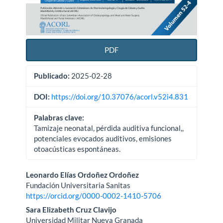
PDF
Publicado:
2025-02-28
DOI:
https://doi.org/10.37076/acorl.v52i4.831
Palabras clave:
Tamizaje neonatal, pérdida auditiva funcional,,
potenciales evocados auditivos, emisiones
otoacústicas espontáneas.
Contenido
Leonardo Elías Ordoñez Ordoñez
Fundación Universitaria Sanitas
principal
https://orcid.org/0000-0002-1410-5706
del
Sara Elizabeth Cruz Clavijo
Universidad Militar Nueva Granada