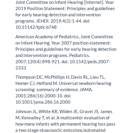
Joint Committee on Infant Hearing [Internet]. Year
2019 Position Statement: Principles and guidelines
for early hearing detection and intervention
programs. JEHDI. 2019;4(2):1-44. doi:
10.15142/fptk-b748
American Academy of Pediatrics, Joint Committee
on Infant Hearing. Year 2007 position statement:
Principles and guidelines for early hearing detection
and intervention programs. Pediatrics.
2007;120(4):898-921. doi: 10.1542/peds.2007-
2333
Thompson DC, McPhillips H, Davis RL, Lieu TL,
Homer CJ, Helfand M. Universal newborn hearing
screening: summary of evidence. JAMA.
2001;286(16):2000-10. doi:
10.1001/jama.286.16.2000
Johnson JL, White KR, Widen JE, Gravel JS, James
M, Kennalley T, et al. A multicenter evaluation of
how many infants with permanent hearing loss pass
a two-stage otoacoustic emissions/automated