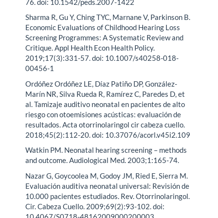
76. doi: 10.1542/peds.2007-1422
Sharma R, Gu Y, Ching TYC, Marnane V, Parkinson B.
Economic Evaluations of Childhood Hearing Loss
Screening Programmes: A Systematic Review and
Critique. Appl Health Econ Health Policy.
2019;17(3):331-57. doi: 10.1007/s40258-018-
00456-1
Ordóñez Ordóñez LE, Díaz Patiño DP, González-
Marín NR, Silva Rueda R, Ramírez C, Paredes D, et
al. Tamizaje auditivo neonatal en pacientes de alto
riesgo con otoemisiones acústicas: evaluación de
resultados. Acta otorrinolaringol cir cabeza cuello.
2018;45(2):112-20. doi: 10.37076/acorl.v45i2.109
Watkin PM. Neonatal hearing screening – methods
and outcome. Audiological Med. 2003;1:165-74.
Nazar G, Goycoolea M, Godoy JM, Ried E, Sierra M.
Evaluación auditiva neonatal universal: Revisión de
10.000 pacientes estudiados. Rev. Otorrinolaringol.
Cir. Cabeza Cuello. 2009;69(2):93-102. doi:
10.4067/S0718-48162009000200003