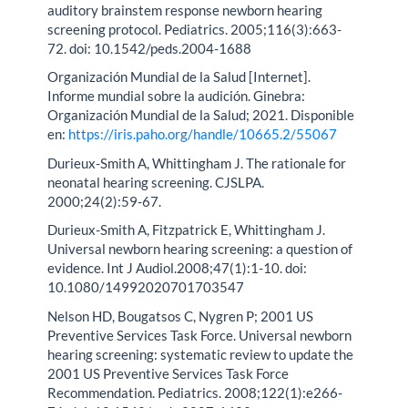
auditory brainstem response newborn hearing
screening protocol. Pediatrics. 2005;116(3):663-
72. doi: 10.1542/peds.2004-1688
Organización Mundial de la Salud [Internet].
Informe mundial sobre la audición. Ginebra:
Organización Mundial de la Salud; 2021. Disponible
en:
https://iris.paho.org/handle/10665.2/55067
Durieux-Smith A, Whittingham J. The rationale for
neonatal hearing screening. CJSLPA.
2000;24(2):59-67.
Durieux-Smith A, Fitzpatrick E, Whittingham J.
Universal newborn hearing screening: a question of
evidence. Int J Audiol.2008;47(1):1-10. doi:
10.1080/14992020701703547
Nelson HD, Bougatsos C, Nygren P; 2001 US
Preventive Services Task Force. Universal newborn
hearing screening: systematic review to update the
2001 US Preventive Services Task Force
Recommendation. Pediatrics. 2008;122(1):e266-