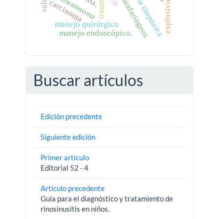
tumores parafaríngeos
membrana timpánica
schwannoma
trauma
explosivos
carcinoma
manejo quirúrgico
manejo endoscópico.
Buscar artículos
Edición precedente
Siguiente edición
Primer artículo
Editorial 52 - 4
Artículo precedente
Guía para el diagnóstico y tratamiento de
rinosinusitis en niños.