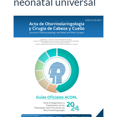
neonatal universal
Barra
lateral
del
artículo