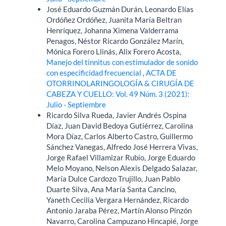
José Eduardo Guzmán Durán, Leonardo Elías
Ordóñez Ordóñez, Juanita María Beltran
Henríquez, Johanna Ximena Valderrama
Penagos, Néstor Ricardo González Marín,
Mónica Forero Llinás, Alix Forero Acosta,
Manejo del tinnitus con estimulador de sonido
con especificidad frecuencial
,
ACTA DE
OTORRINOLARINGOLOGÍA & CIRUGÍA DE
CABEZA Y CUELLO: Vol. 49 Núm. 3 (2021):
Julio - Septiembre
Ricardo Silva Rueda, Javier Andrés Ospina
Díaz, Juan David Bedoya Gutiérrez, Carolina
Mora Díaz, Carlos Alberto Castro, Guillermo
Sánchez Vanegas, Alfredo José Herrera Vivas,
Jorge Rafael Villamizar Rubio, Jorge Eduardo
Melo Moyano, Nelson Alexis Delgado Salazar,
María Dulce Cardozo Trujillo, Juan Pablo
Duarte Silva, Ana María Santa Cancino,
Yaneth Cecilia Vergara Hernández, Ricardo
Antonio Jaraba Pérez, Martín Alonso Pinzón
Navarro, Carolina Campuzano Hincapié, Jorge