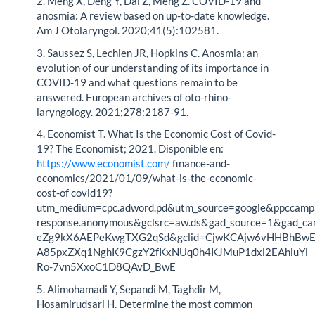
2. Meng X, Deng Y, Dai Z, Meng Z. COVID-19 and
anosmia: A review based on up-to-date knowledge.
Am J Otolaryngol. 2020;41(5):102581.
3. Saussez S, Lechien JR, Hopkins C. Anosmia: an
evolution of our understanding of its importance in
COVID-19 and what questions remain to be
answered. European archives of oto-rhino-
laryngology. 2021;278:2187-91.
4. Economist T. What Is the Economic Cost of Covid-
19? The Economist; 2021. Disponible en:
https://www.economist.com/
finance-and-
economics/2021/01/09/what-is-the-economic-
cost-of covid19?
utm_medium=cpc.adword.pd&utm_source=google&ppccamp
response.anonymous&gclsrc=aw.ds&gad_source=1&gad_
eZg9kX6AEPeKwgTXG2qSd&gclid=CjwKCAjw6vHHBhBwE
A85pxZXq1NghK9CgzY2fKxNUq0h4KJMuP1dxl2EAhiuYl
Ro-7vn5XxoC1D8QAvD_BwE
5. Alimohamadi Y, Sepandi M, Taghdir M,
Hosamirudsari H. Determine the most common