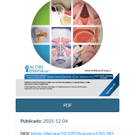
PDF
Publicado:
2025-12-04
DOI:
https://doi.org/10.37076/acorl.v53i3.785