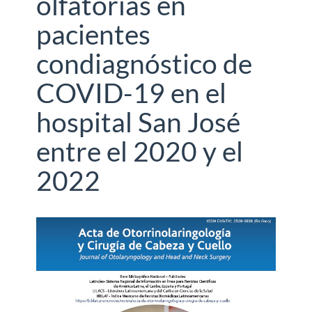
olfatorias en
pacientes
condiagnóstico de
COVID-19 en el
hospital San José
entre el 2020 y el
2022
Barra
lateral
del
artículo