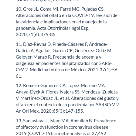
10. Gros JL, Coma MI, Farré MG, Pujadas CS.
Alteraciones del olfato en la COVID-19, revisión de
la evidencia e implicaciones en el manejo de la
pandemia. Acta Otorrinolaringol Esp.
2020;71(6):379-85.
11. Díaz-Reyna D, Pineda-Cásares F, Andrade-
Galicia A, Aguilar- García CR, Gutiérrez-Ortiz M,
Gelover-Manzo R. Frecuencia de anosmia y
disgeusia en pacientes hospitalizados con SARS-
CoV-2. Medicina Interna de México. 2021;37(1):56-
61.
12. Romero-Gameros CA, López-Moreno MA,
Anaya-Dyck A, Flores-Najera SS, Mendoza- Zubieta
V, Martínez-Ordaz JL, et al. Alteraciones del gusto y
olfato en el contexto de la pandemia por SARSCoV-2.
An Orl Mex. 2020;65(3):147-155.
13. Saniasiaya J, Islam MA, Abdullah B. Prevalence
of olfactory dysfunction in coronavirus disease
2019 (COVID-19): a meta-analysis of 27,492