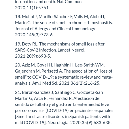
intubation, and death. Nat Commun.
2020;11(1):5761.
18. Mullol J, Mariño-Sánchez F, Valls M, Alobid I,
Marin C. The sense of smell in chronic rhinosinusitis.
Journal of Allergy and Clinical Immunology.
2020;145(3):773-6.
19. Doty RL. The mechanisms of smell loss after
SARS-CoV-2 infection. Lancet Neurol.
2021;20(9):693-5.
20. Aziz M, Goyal H, Haghbin H, Lee-Smith WM,
Gajendran M, Perisetti A. The association of “loss of
smell” to COVID-19: a systematic review and meta-
analysis. Am J Med Sci. 2021;361(2):216-25.
21. Barón-Sánchez J, Santiago C, Goizueta-San
Martín G, Arca R, Fernández R. Afectación del
sentido del olfato y el gusto en la enfermedad leve
por coronavirus (COVID-19) en pacientes españoles
[Smell and taste disorders in Spanish patients with
mild COVID-19]. Neurologia. 2020;35(9):633-638.