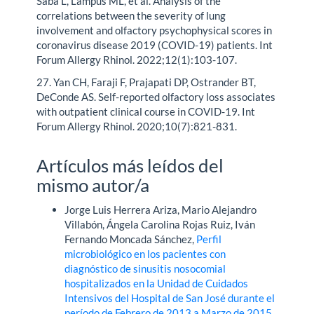
Saba L, Lampus ML, et al. Analysis of the
correlations between the severity of lung
involvement and olfactory psychophysical scores in
coronavirus disease 2019 (COVID-19) patients. Int
Forum Allergy Rhinol. 2022;12(1):103-107.
27. Yan CH, Faraji F, Prajapati DP, Ostrander BT,
DeConde AS. Self-reported olfactory loss associates
with outpatient clinical course in COVID-19. Int
Forum Allergy Rhinol. 2020;10(7):821-831.
Artículos más leídos del
mismo autor/a
Jorge Luis Herrera Ariza, Mario Alejandro
Villabón, Ángela Carolina Rojas Ruiz, Iván
Fernando Moncada Sánchez,
Perfil
microbiológico en los pacientes con
diagnóstico de sinusitis nosocomial
hospitalizados en la Unidad de Cuidados
Intensivos del Hospital de San José durante el
período de Febrero de 2013 a Marzo de 2015.