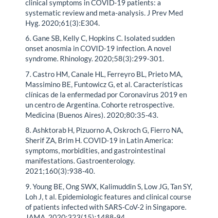
clinical symptoms in COVID-19 patients: a
systematic review and meta-analysis. J Prev Med
Hyg. 2020;61(3):E304.
6. Gane SB, Kelly C, Hopkins C. Isolated sudden
onset anosmia in COVID-19 infection. A novel
syndrome. Rhinology. 2020;58(3):299-301.
7. Castro HM, Canale HL, Ferreyro BL, Prieto MA,
Massimino BE, Funtowicz G, et al. Características
clínicas de la enfermedad por Coronavirus 2019 en
un centro de Argentina. Cohorte retrospective.
Medicina (Buenos Aires). 2020;80:35-43.
8. Ashktorab H, Pizuorno A, Oskroch G, Fierro NA,
Sherif ZA, Brim H. COVID-19 in Latin America:
symptoms, morbidities, and gastrointestinal
manifestations. Gastroenterology.
2021;160(3):938-40.
9. Young BE, Ong SWX, Kalimuddin S, Low JG, Tan SY,
Loh J, t al. Epidemiologic features and clinical course
of patients infected with SARS-CoV-2 in Singapore.
JAMA. 2020;323(15):1488-94.