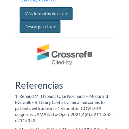
Más formatos de cita
Descargar cita
0
Referencias
1. Renaud M, Thibault C, Le Normand F, Mcdonald
EG, Gallix B, Debry C, et al. Clinical outcomes for
patients with anosmia 1 year after COVID-19
diagnosis. JAMA Netw Open. 2021;4(6):e2115352-
e2115352.