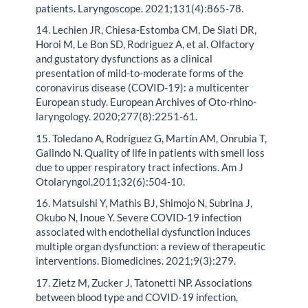
patients. Laryngoscope. 2021;131(4):865-78.
14. Lechien JR, Chiesa-Estomba CM, De Siati DR,
Horoi M, Le Bon SD, Rodriguez A, et al. Olfactory
and gustatory dysfunctions as a clinical
presentation of mild-to-moderate forms of the
coronavirus disease (COVID-19): a multicenter
European study. European Archives of Oto-rhino-
laryngology. 2020;277(8):2251-61.
15. Toledano A, Rodríguez G, Martín AM, Onrubia T,
Galindo N. Quality of life in patients with smell loss
due to upper respiratory tract infections. Am J
Otolaryngol.2011;32(6):504-10.
16. Matsuishi Y, Mathis BJ, Shimojo N, Subrina J,
Okubo N, Inoue Y. Severe COVID-19 infection
associated with endothelial dysfunction induces
multiple organ dysfunction: a review of therapeutic
interventions. Biomedicines. 2021;9(3):279.
17. Zietz M, Zucker J, Tatonetti NP. Associations
between blood type and COVID-19 infection,