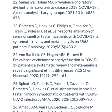
22. Saniasiya j, Islam MA. Prevalence of olfatory
dysfuntion in coronavirus disease 2019(COVID-19):
A meta-analysis. Laryngoscope. 2021;131(4):865-
878.
23. Borsetto D, Hopkins C, Philips V, Obholzer R,
Tirelli G, Polesel J, et al. Self-reporte alteration of
sense of smell or taste in patients with COVID-19: a
systematic review and meta-analysis on 3563
patients. Rhinology. 2020;58(5):430-6.
24. von Bartheld CS, Hagen MM, Butowt R.
Prevalence of chemosensory dysfunction in COVID-
19 patients: a systematic review and meta-analysis
reveals significant ethnic differences. ACS Chem
Neurosci. 2020;11(19):2944-61.
25. Spinato G, Fabbris C, Polesel J, Cazzador D,
Borsetto D, Hopkins C, et al. Alterations in smell or
taste in mildly symptomatic outpatients with SARS-
CoV-2 infection. JAMA. 2020;323(20):2089–90.
26. Amadu AM, Vaira LA, Lechien JR, Scaglione M,