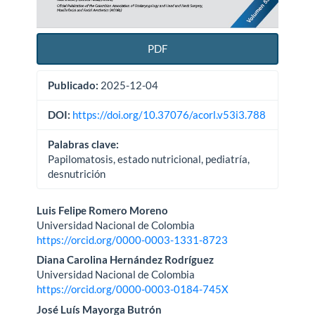
PDF
Publicado:
2025-12-04
DOI:
https://doi.org/10.37076/acorl.v53i3.788
Palabras clave:
Papilomatosis, estado nutricional, pediatría,
desnutrición
Contenido
Luis Felipe Romero Moreno
Universidad Nacional de Colombia
principal
https://orcid.org/0000-0003-1331-8723
del
Diana Carolina Hernández Rodríguez
Universidad Nacional de Colombia
artículo
https://orcid.org/0000-0003-0184-745X
José Luís Mayorga Butrón