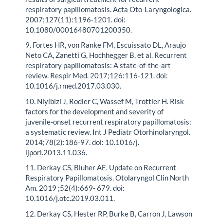
respiratory papillomatosis. Acta Oto-Laryngologica.
2007;127(11):1196-1201. doi:
10.1080/00016480701200350.
9. Fortes HR, von Ranke FM, Escuissato DL, Araujo
Neto CA, Zanetti G, Hochhegger B, et al. Recurrent
respiratory papillomatosis: A state-of-the-art
review. Respir Med. 2017;126:116-121. doi:
10.1016/j.rmed.2017.03.030.
10. Niyibizi J, Rodier C, Wassef M, Trottier H. Risk
factors for the development and severity of
juvenile-onset recurrent respiratory papillomatosis:
a systematic review. Int J Pediatr Otorhinolaryngol.
2014;78(2):186-97. doi: 10.1016/j.
ijporl.2013.11.036.
11. Derkay CS, Bluher AE. Update on Recurrent
Respiratory Papillomatosis. Otolaryngol Clin North
Am. 2019 ;52(4):669- 679. doi:
10.1016/j.otc.2019.03.011.
12. Derkay CS, Hester RP, Burke B, Carron J, Lawson