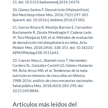
21. doi: 10.5152/balkanmedj.2014.14374.
20. Gómez Santos F. Desnutrición [Malnutrition].
Bol Med Hosp Infant Mex. 2016;73(5):297-301.
Spanish. doi: 10.1016/j. bmhimx.2016.07.002.
21. García-Rivera R, Montijo-Barrios E, Cervantes-
Bustamante R, Zárate Mondragón F, Cadena-León
JF, Toro Monjaraz EM, et al. Métodos de evaluación
de desnutrición intrahospitalaria en niños. Acta
Pediatr Mex. 2018;39(4): 338-351. doi: 10.18233/
APM39No4pp338-3511643.
22. Cuevas-Nasu L, Shamah-Levy T, Hernández-
Cordero SL, González-Castell LD, Gómez-Humarán
IM, Ávila-Arcos MA, et al. Tendencias de la mala
nutrición en menores de cinco años en México,
1988-2016: análisis de cinco encuestas nacionales.
Salud pública Méx. 2018;60(3):283-290. doi:
10.21149/8846.
Artículos más leídos del