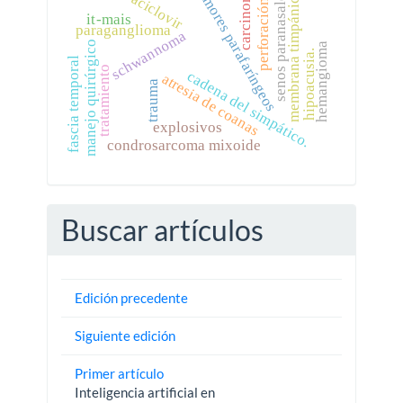
tumores parafaríngeos
senos paranasales.
carcinoma
membrana timpánica
aciclovir
perforación
it-mais
paraganglioma
schwannoma
manejo quirúrgico
hemangioma
hipoacusia.
fascia temporal
tratamiento
cadena del simpático.
atresia de coanas
trauma
explosivos
condrosarcoma mixoide
Buscar artículos
Edición precedente
Siguiente edición
Primer artículo
Inteligencia artificial en