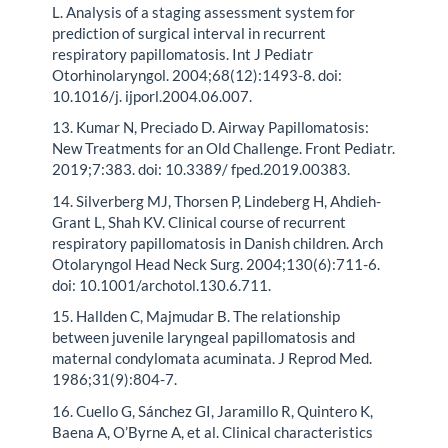
L. Analysis of a staging assessment system for
prediction of surgical interval in recurrent
respiratory papillomatosis. Int J Pediatr
Otorhinolaryngol. 2004;68(12):1493-8. doi:
10.1016/j. ijporl.2004.06.007.
13. Kumar N, Preciado D. Airway Papillomatosis:
New Treatments for an Old Challenge. Front Pediatr.
2019;7:383. doi: 10.3389/ fped.2019.00383.
14. Silverberg MJ, Thorsen P, Lindeberg H, Ahdieh-
Grant L, Shah KV. Clinical course of recurrent
respiratory papillomatosis in Danish children. Arch
Otolaryngol Head Neck Surg. 2004;130(6):711-6.
doi: 10.1001/archotol.130.6.711.
15. Hallden C, Majmudar B. The relationship
between juvenile laryngeal papillomatosis and
maternal condylomata acuminata. J Reprod Med.
1986;31(9):804-7.
16. Cuello G, Sánchez GI, Jaramillo R, Quintero K,
Baena A, O’Byrne A, et al. Clinical characteristics