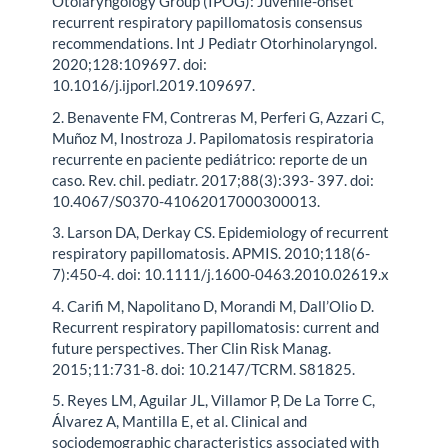
Otolaryngology Group (IPOG): Juvenile-onset
recurrent respiratory papillomatosis consensus
recommendations. Int J Pediatr Otorhinolaryngol.
2020;128:109697. doi:
10.1016/j.ijporl.2019.109697.
2. Benavente FM, Contreras M, Perferi G, Azzari C,
Muñoz M, Inostroza J. Papilomatosis respiratoria
recurrente en paciente pediátrico: reporte de un
caso. Rev. chil. pediatr. 2017;88(3):393- 397. doi:
10.4067/S0370-41062017000300013.
3. Larson DA, Derkay CS. Epidemiology of recurrent
respiratory papillomatosis. APMIS. 2010;118(6-
7):450-4. doi: 10.1111/j.1600-0463.2010.02619.x
4. Carifi M, Napolitano D, Morandi M, Dall’Olio D.
Recurrent respiratory papillomatosis: current and
future perspectives. Ther Clin Risk Manag.
2015;11:731-8. doi: 10.2147/TCRM. S81825.
5. Reyes LM, Aguilar JL, Villamor P, De La Torre C,
Álvarez A, Mantilla E, et al. Clinical and
sociodemographic characteristics associated with