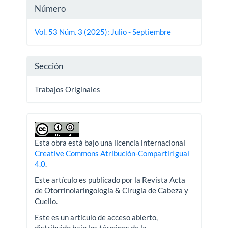
Detalles
Número
del
Vol. 53 Núm. 3 (2025): Julio - Septiembre
artículo
Sección
Trabajos Originales
Esta obra está bajo una licencia internacional
Creative Commons Atribución-CompartirIgual
4.0
.
Este artículo es publicado por la Revista Acta
de Otorrinolaringología & Cirugía de Cabeza y
Cuello.
Este es un artículo de acceso abierto,
distribuido bajo los términos de la