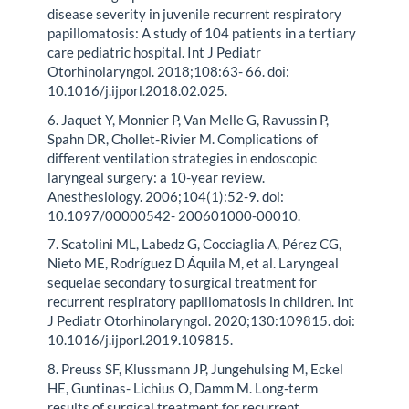
disease severity in juvenile recurrent respiratory
papillomatosis: A study of 104 patients in a tertiary
care pediatric hospital. Int J Pediatr
Otorhinolaryngol. 2018;108:63- 66. doi:
10.1016/j.ijporl.2018.02.025.
6. Jaquet Y, Monnier P, Van Melle G, Ravussin P,
Spahn DR, Chollet-Rivier M. Complications of
different ventilation strategies in endoscopic
laryngeal surgery: a 10-year review.
Anesthesiology. 2006;104(1):52-9. doi:
10.1097/00000542- 200601000-00010.
7. Scatolini ML, Labedz G, Cocciaglia A, Pérez CG,
Nieto ME, Rodríguez D Áquila M, et al. Laryngeal
sequelae secondary to surgical treatment for
recurrent respiratory papillomatosis in children. Int
J Pediatr Otorhinolaryngol. 2020;130:109815. doi:
10.1016/j.ijporl.2019.109815.
8. Preuss SF, Klussmann JP, Jungehulsing M, Eckel
HE, Guntinas- Lichius O, Damm M. Long-term
results of surgical treatment for recurrent