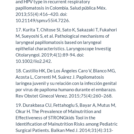
and HPV type in recurrent respiratory
papillomatosis in Colombia. Salud pública Méx.
2013;55(4):416–420. doi:
10.21149/spm.v55i4.7226.
17. Kurita T, Chitose SI, Sato K, Sakazaki T, Fukahori
M, Sueyoshi S, et al. Pathological mechanisms of
laryngeal papillomatosis based on laryngeal
epithelial characteristics. Laryngoscope Investig
Otolaryngol. 2019;4(1):89-94. doi:
10.1002/lio2.242.
18. Castillo HK, De Los Ángeles Caro V, Blanco MG,
Acosta L, Correnti M, Suárez J. Papilomatosis
laríngea juvenil y su relación con la infección genital
por virus de papiloma humano durante el embarazo.
Rev Obstet Ginecol Venez. 2015;75(4):260–268.
19. Durakbasa CU, Fettahoglu S, Bayar A, Mutus M,
Okur H. The Prevalence of Malnutrition and
Effectiveness of STRONGkids Tool in the
Identification of Malnutrition Risks among Pediatric
Surgical Patients. Balkan Med J. 2014;31(4):313-