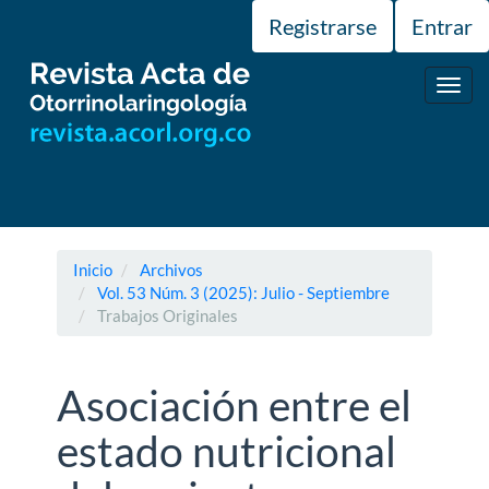
Navegación
Registrarse
Entrar
principal
Contenido
principal
Toggl
Barra
navig
lateral
Inicio
Archivos
Vol. 53 Núm. 3 (2025): Julio - Septiembre
Trabajos Originales
Asociación entre el
estado nutricional