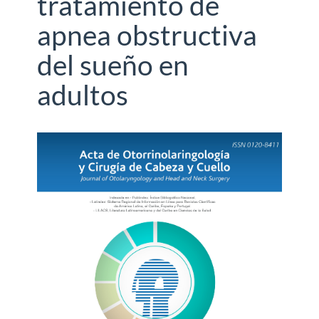
tratamiento de
apnea obstructiva
del sueño en
adultos
Barra
lateral
del
artículo