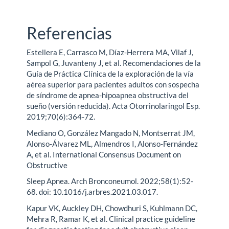
Referencias
Estellera E, Carrasco M, Díaz-Herrera MA, Vilaf J,
Sampol G, Juvanteny J, et al. Recomendaciones de la
Guía de Práctica Clínica de la exploración de la vía
aérea superior para pacientes adultos con sospecha
de síndrome de apnea-hipoapnea obstructiva del
sueño (versión reducida). Acta Otorrinolaringol Esp.
2019;70(6):364-72.
Mediano O, González Mangado N, Montserrat JM,
Alonso-Álvarez ML, Almendros I, Alonso-Fernández
A, et al. International Consensus Document on
Obstructive
Sleep Apnea. Arch Bronconeumol. 2022;58(1):52-
68. doi: 10.1016/j.arbres.2021.03.017.
Kapur VK, Auckley DH, Chowdhuri S, Kuhlmann DC,
Mehra R, Ramar K, et al. Clinical practice guideline