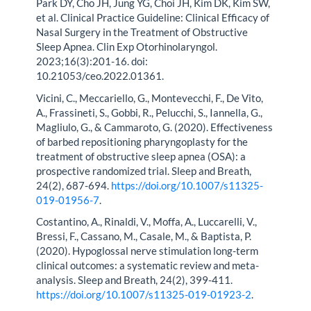
Park DY, Cho JH, Jung YG, Choi JH, Kim DK, Kim SW,
et al. Clinical Practice Guideline: Clinical Efficacy of
Nasal Surgery in the Treatment of Obstructive
Sleep Apnea. Clin Exp Otorhinolaryngol.
2023;16(3):201-16. doi:
10.21053/ceo.2022.01361.
Vicini, C., Meccariello, G., Montevecchi, F., De Vito,
A., Frassineti, S., Gobbi, R., Pelucchi, S., Iannella, G.,
Magliulo, G., & Cammaroto, G. (2020). Effectiveness
of barbed repositioning pharyngoplasty for the
treatment of obstructive sleep apnea (OSA): a
prospective randomized trial. Sleep and Breath,
24(2), 687-694.
https://doi.org/10.1007/s11325-
019-01956-7
.
Costantino, A., Rinaldi, V., Moffa, A., Luccarelli, V.,
Bressi, F., Cassano, M., Casale, M., & Baptista, P.
(2020). Hypoglossal nerve stimulation long-term
clinical outcomes: a systematic review and meta-
analysis. Sleep and Breath, 24(2), 399-411.
https://doi.org/10.1007/s11325-019-01923-2
.