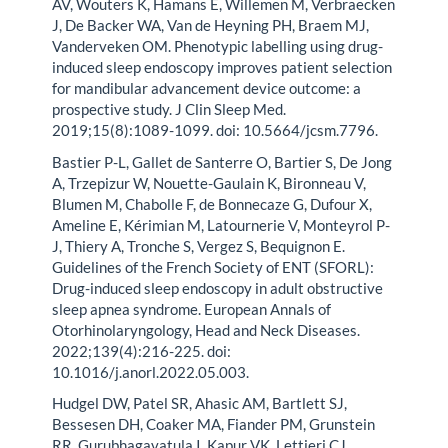
AV, Wouters K, Hamans E, Willemen M, Verbraecken
J, De Backer WA, Van de Heyning PH, Braem MJ,
Vanderveken OM. Phenotypic labelling using drug-
induced sleep endoscopy improves patient selection
for mandibular advancement device outcome: a
prospective study. J Clin Sleep Med.
2019;15(8):1089-1099. doi: 10.5664/jcsm.7796.
Bastier P-L, Gallet de Santerre O, Bartier S, De Jong
A, Trzepizur W, Nouette-Gaulain K, Bironneau V,
Blumen M, Chabolle F, de Bonnecaze G, Dufour X,
Ameline E, Kérimian M, Latournerie V, Monteyrol P-
J, Thiery A, Tronche S, Vergez S, Bequignon E.
Guidelines of the French Society of ENT (SFORL):
Drug-induced sleep endoscopy in adult obstructive
sleep apnea syndrome. European Annals of
Otorhinolaryngology, Head and Neck Diseases.
2022;139(4):216-225. doi:
10.1016/j.anorl.2022.05.003.
Hudgel DW, Patel SR, Ahasic AM, Bartlett SJ,
Bessesen DH, Coaker MA, Fiander PM, Grunstein
RR, Gurubhagavatula I, Kapur VK, Lettieri CJ,