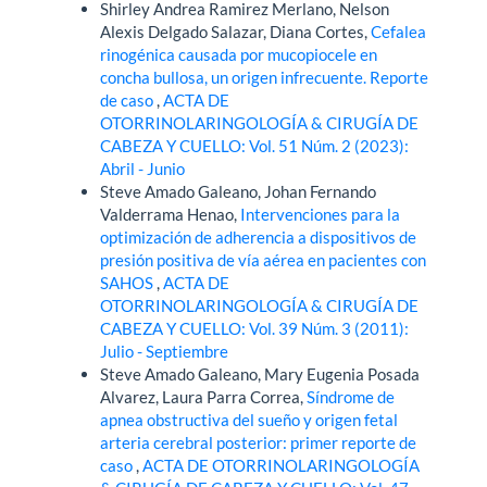
Shirley Andrea Ramirez Merlano, Nelson
Alexis Delgado Salazar, Diana Cortes,
Cefalea
rinogénica causada por mucopiocele en
concha bullosa, un origen infrecuente. Reporte
de caso
,
ACTA DE
OTORRINOLARINGOLOGÍA & CIRUGÍA DE
CABEZA Y CUELLO: Vol. 51 Núm. 2 (2023):
Abril - Junio
Steve Amado Galeano, Johan Fernando
Valderrama Henao,
Intervenciones para la
optimización de adherencia a dispositivos de
presión positiva de vía aérea en pacientes con
SAHOS
,
ACTA DE
OTORRINOLARINGOLOGÍA & CIRUGÍA DE
CABEZA Y CUELLO: Vol. 39 Núm. 3 (2011):
Julio - Septiembre
Steve Amado Galeano, Mary Eugenia Posada
Alvarez, Laura Parra Correa,
Síndrome de
apnea obstructiva del sueño y origen fetal
arteria cerebral posterior: primer reporte de
caso
,
ACTA DE OTORRINOLARINGOLOGÍA