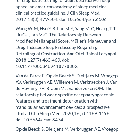
for diagnostic testing for adult obstructive sleep
apnea: an american academy of sleep medicine
clinical practice guideline. J Clin Sleep Med.
2017;13(3):479-504. doi: 10.5664/jcsm.6506
Wang W-M, Hsu Y-B, Lan M-Y, Yang M-C, Huang T-T,
Liu C-J, Lan M-C. The Relationship Between
Modified Mallampati Score, Müller's Maneuver and
Drug-Induced Sleep Endoscopy Regarding
Retrolingual Obstruction. Ann Otol Rhinol Laryngol.
2018;127(7):463-469. doi:
10.1177/0003489418778302.
Van de Perck E, Op de Beeck S, Dieltjens M, Vroegop
AV, Verbruggen AE, Willemen M, Verbraecken J, Van
de Heyning PH, Braem MJ, Vanderveken OM. The
relationship between specific nasopharyngoscopic
features and treatment deterioration with
mandibular advancement devices: a prospective
study. J Clin Sleep Med. 2020;16(7):1189-1198.
doi: 10.5664/jcsm.8474.
Op de Beeck S, Dieltjens M, Verbruggen AE, Vroegop