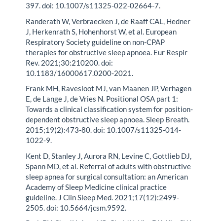
397. doi: 10.1007/s11325-022-02664-7.
Randerath W, Verbraecken J, de Raaff CAL, Hedner
J, Herkenrath S, Hohenhorst W, et al. European
Respiratory Society guideline on non-CPAP
therapies for obstructive sleep apnoea. Eur Respir
Rev. 2021;30:210200. doi:
10.1183/16000617.0200-2021.
Frank MH, Ravesloot MJ, van Maanen JP, Verhagen
E, de Lange J, de Vries N. Positional OSA part 1:
Towards a clinical classification system for position-
dependent obstructive sleep apnoea. Sleep Breath.
2015;19(2):473-80. doi: 10.1007/s11325-014-
1022-9.
Kent D, Stanley J, Aurora RN, Levine C, Gottlieb DJ,
Spann MD, et al. Referral of adults with obstructive
sleep apnea for surgical consultation: an American
Academy of Sleep Medicine clinical practice
guideline. J Clin Sleep Med. 2021;17(12):2499-
2505. doi: 10.5664/jcsm.9592.