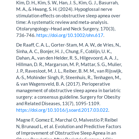
Kim, D. H., Kim, S. W., Han, J. S., Kim, G. J., Basurrah,
M. A., & Hwang, S. H. (2024). Hypoglossal nerve
stimulation effects on obstructive sleep apnea over
time: A systematic review and meta-analysis.
Otolaryngology–Head and Neck Surgery, 170(3),
736-746.
https://doi.org/10.1002/ohn.617
.
De Raaff, C. A. L., Gorter-Stam, M. A. W., de Vries, N.,
Sinha, A. C., Bonjer, H. J., Chung, F., Coblijn, U. K.,
Dahan, A., van den Helder, R. S., Hilgevoord, A. A. J.,
Hillman, D. R., Margarson, M. P., Mattar, S. G., Mulier,
J. P., Ravesloot, M. J. L., Reiber, B. M. M., van Rijswijk,
A.-S., Mohinder Singh, P., Steenhuis, R., Tenhagen, M.,
& van Wagensveld, B. A. (2017). Perioperative
management of obstructive sleep apnea in bariatric
surgery: a consensus guideline. Surgery for Obesity
and Related Diseases, 13(7), 1095-1109.
https://doi.org/10.1016/j.soard.2017.03.022
.
Magne F, Gomez E, Marchal O, Malvestio P, Reibel
N, Brunaud L, et al. Evolution and Predictive Factors
of Improvement of Obstructive Sleep Apnea in an