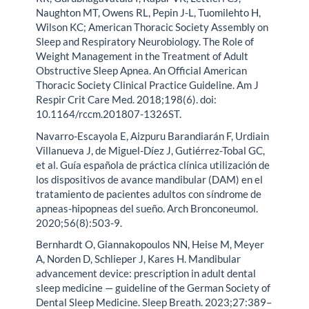
Naughton MT, Owens RL, Pepin J-L, Tuomilehto H,
Wilson KC; American Thoracic Society Assembly on
Sleep and Respiratory Neurobiology. The Role of
Weight Management in the Treatment of Adult
Obstructive Sleep Apnea. An Official American
Thoracic Society Clinical Practice Guideline. Am J
Respir Crit Care Med. 2018;198(6). doi:
10.1164/rccm.201807-1326ST.
Navarro-Escayola E, Aizpuru Barandiarán F, Urdiain
Villanueva J, de Miguel-Díez J, Gutiérrez-Tobal GC,
et al. Guía española de práctica clínica utilización de
los dispositivos de avance mandibular (DAM) en el
tratamiento de pacientes adultos con síndrome de
apneas-hipopneas del sueño. Arch Bronconeumol.
2020;56(8):503-9.
Bernhardt O, Giannakopoulos NN, Heise M, Meyer
A, Norden D, Schlieper J, Kares H. Mandibular
advancement device: prescription in adult dental
sleep medicine — guideline of the German Society of
Dental Sleep Medicine. Sleep Breath. 2023;27:389–