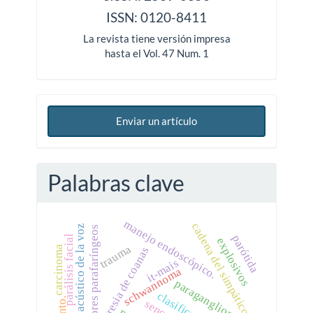
ISSN: 0120-8411
La revista tiene versión impresa
hasta el Vol. 47 Num. 1
Enviar un artículo
Palabras clave
manejo endoscópico.
cadena del simpático.
análisis acústico de la voz
tumores parafaríngeos
parótida
parálisis facial
explosivos
trauma
carcinoma
atresia de coanas
it-mais
schwannoma
paraganglioma