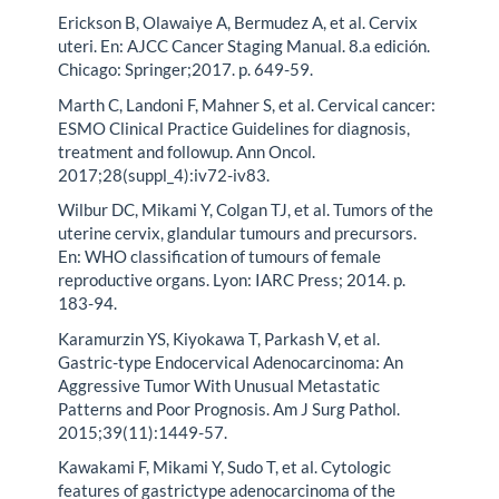
Erickson B, Olawaiye A, Bermudez A, et al. Cervix
uteri. En: AJCC Cancer Staging Manual. 8.a edición.
Chicago: Springer;2017. p. 649-59.
Marth C, Landoni F, Mahner S, et al. Cervical cancer:
ESMO Clinical Practice Guidelines for diagnosis,
treatment and followup. Ann Oncol.
2017;28(suppl_4):iv72-iv83.
Wilbur DC, Mikami Y, Colgan TJ, et al. Tumors of the
uterine cervix, glandular tumours and precursors.
En: WHO classification of tumours of female
reproductive organs. Lyon: IARC Press; 2014. p.
183-94.
Karamurzin YS, Kiyokawa T, Parkash V, et al.
Gastric-type Endocervical Adenocarcinoma: An
Aggressive Tumor With Unusual Metastatic
Patterns and Poor Prognosis. Am J Surg Pathol.
2015;39(11):1449-57.
Kawakami F, Mikami Y, Sudo T, et al. Cytologic
features of gastrictype adenocarcinoma of the