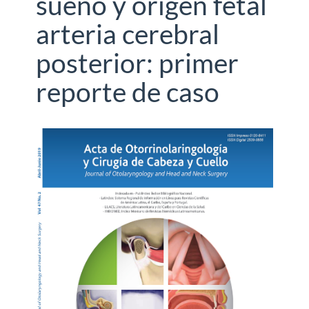
sueño y origen fetal
arteria cerebral
posterior: primer
reporte de caso
Barra
lateral
del
artículo