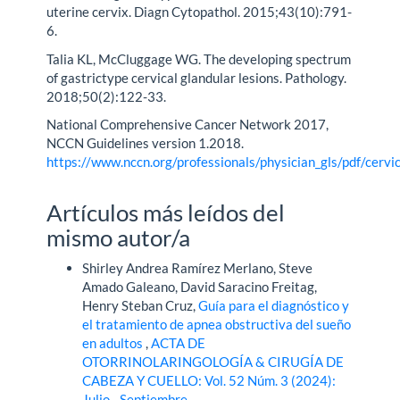
uterine cervix. Diagn Cytopathol. 2015;43(10):791-
6.
Talia KL, McCluggage WG. The developing spectrum
of gastrictype cervical glandular lesions. Pathology.
2018;50(2):122-33.
National Comprehensive Cancer Network 2017,
NCCN Guidelines version 1.2018.
https://www.nccn.org/professionals/physician_gls/pdf/cervic
Artículos más leídos del
mismo autor/a
Shirley Andrea Ramírez Merlano, Steve
Amado Galeano, David Saracino Freitag,
Henry Steban Cruz,
Guía para el diagnóstico y
el tratamiento de apnea obstructiva del sueño
en adultos
,
ACTA DE
OTORRINOLARINGOLOGÍA & CIRUGÍA DE
CABEZA Y CUELLO: Vol. 52 Núm. 3 (2024):
Julio - Septiembre