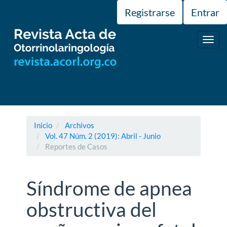
Navegación
Registrarse
Entrar
principal
Contenido
principal
Toggl
Barra
navig
lateral
Inicio
Archivos
Vol. 47 Núm. 2 (2019): Abril - Junio
Reportes de Casos
Síndrome de apnea
obstructiva del