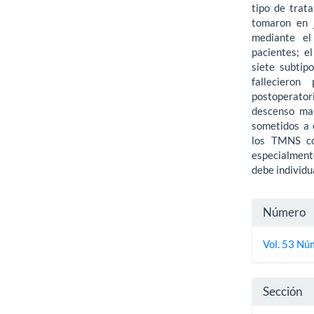
tipo de trat
tomaron en j
mediante e
pacientes; el
siete subtipo
falleciero
postoperator
descenso mar
sometidos a 
los TMNS con
especialment
debe individu
Detall
Número
del
Vol. 53 Nú
artícu
Sección