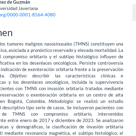
chez de Guzmán
iversidad Javeriana
d.org/0000-0001-8564-4080
men
los tumores malignos nasosinusales (TMNS) constituyen una
siva, asociada a pronóstico reservado y elevada mortalidad. La
l compromiso orbitario y el subtipo histológico influyen de
ica­tiva en los desenlaces oncológicos. Persiste controversia
 indicación de exenteración orbitaria frente a la preservación
ita.
Objetivo:
describir las características clínicas e
cas y los desenlaces oncológicos, inclui­da la supervivencia
acientes con TMNS con invasión orbitaria tratados mediante
preservación o exenteración orbitaria en un centro de alta
 en Bogotá, Colombia.
Metodología:
se realizó un estudio
 descriptivo tipo serie de casos. Se incluyeron pacientes con
o de TMNS con compromiso orbitario, intervenidos
nte entre enero de 2017 y di­ciembre de 2023. Se analizaron
nicas y demográficas, la clasificación de invasión orbitaria
i mediante resonancia magnética, el subtipo his­tológico, el