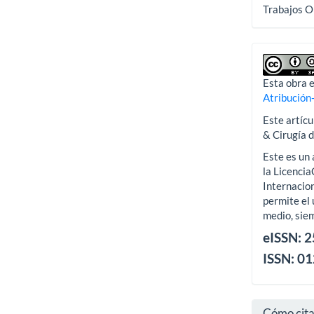
Trabajos O
Esta obra e
Atribución
Este artícu
& Cirugía 
Este es un 
la Licenci
Internacion
permite el 
medio, siem
eISSN: 
ISSN: 0
Cómo cit