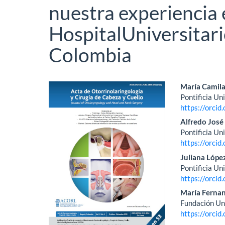
nuestra experiencia 
HospitalUniversitari
Colombia
Barra
Conte
María Camila
Pontificia Un
lateral
princi
https://orci
del
del
Alfredo José
Pontificia Un
artículo
artícu
https://orci
Juliana Lópe
Pontificia Un
https://orci
María Ferna
Fundación Uni
https://orci