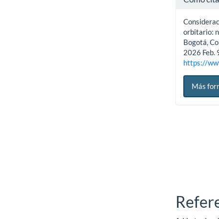
Considerac
orbitario: 
Bogotá, Col
2026 Feb. 
https://ww
Más for
Refer