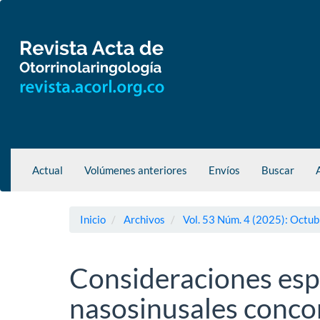
Navegación
principal
Contenido
principal
Barra
lateral
Actual
Volúmenes anteriores
Envíos
Buscar
Inicio
Archivos
Vol. 53 Núm. 4 (2025): Octub
Consideraciones esp
nasosinusales conco