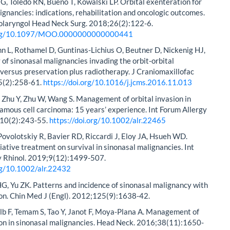
JG, Toledo RN, Bueno T, Kowalski LP. Orbital exenteration for
ignancies: indications, rehabilitation and oncologic outcomes.
olaryngol Head Neck Surg. 2018;26(2):122-6.
.org/10.1097/MOO.0000000000000441
ehn L, Rothamel D, Guntinas-Lichius O, Beutner D, Nickenig HJ,
y of sinonasal malignancies invading the orbit-orbital
versus preservation plus radiotherapy. J Craniomaxillofac
5(2):258-61.
https://doi.org/10.1016/j.jcms.2016.11.013
 S, Zhu Y, Zhu W, Wang S. Management of orbital invasion in
amous cell carcinoma: 15 years’ experience. Int Forum Allergy
;10(2):243-55.
https://doi.org/10.1002/alr.22465
 Povolotskiy R, Bavier RD, Riccardi J, Eloy JA, Hsueh WD.
liative treatment on survival in sinonasal malignancies. Int
y Rhinol. 2019;9(12):1499-507.
org/10.1002/alr.22432
 HG, Yu ZK. Patterns and incidence of sinonasal malignancy with
ion. Chin Med J (Engl). 2012;125(9):1638-42.
olb F, Temam S, Tao Y, Janot F, Moya-Plana A. Management of
ion in sinonasal malignancies. Head Neck. 2016;38(11):1650-