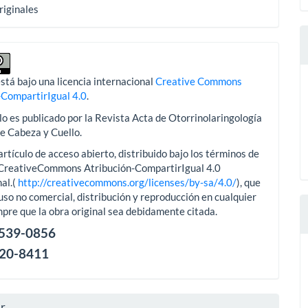
riginales
stá bajo una licencia internacional
Creative Commons
-CompartirIgual 4.0
.
lo es publicado por la Revista Acta de Otorrinolaringología
de Cabeza y Cuello.
artículo de acceso abierto, distribuido bajo los términos de
aCreativeCommons Atribución-CompartirIgual 4.0
al.(
http://creativecommons.org/licenses/by-sa/4.0/
), que
uso no comercial, distribución y reproducción en cualquier
pre que la obra original sea debidamente citada.
2539-0856
120-8411
ar