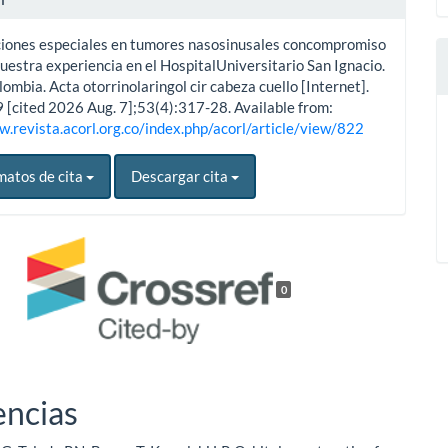
iones especiales en tumores nasosinusales concompromiso
nuestra experiencia en el HospitalUniversitario San Ignacio.
ombia. Acta otorrinolaringol cir cabeza cuello [Internet].
9 [cited 2026 Aug. 7];53(4):317-28. Available from:
w.revista.acorl.org.co/index.php/acorl/article/view/822
matos de cita
Descargar cita
0
encias