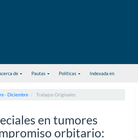
Acerca de
Pautas
Políticas
Indexada en
re - Diciembre
Trabajos Originales
eciales en tumores
mpromiso orbitario: