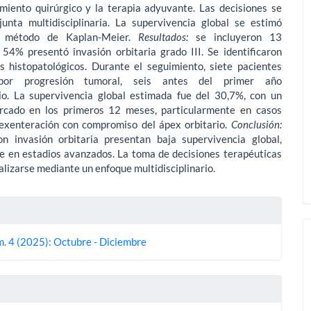
amiento quirúrgico y la terapia adyuvante. Las decisiones se
unta multidisciplinaria. La supervivencia global se estimó
l método de Kaplan-Meier.
Resultados:
se incluyeron 13
 54% presentó invasión orbitaria grado III. Se identificaron
s histopatológicos. Duran­te el seguimiento, siete pacientes
n por progresión tumoral, seis antes del primer año
io. La supervivencia global estimada fue del 30,7%, con un
cado en los primeros 12 meses, particularmente en casos
exenteración con compromiso del ápex orbitario.
Conclusión:
 invasión orbitaria presentan baja supervivencia global,
e en estadios avanzados. La toma de decisiones terapéuticas
alizarse mediante un enfoque multidisciplinario.
es
m. 4 (2025): Octubre - Diciembre
lo