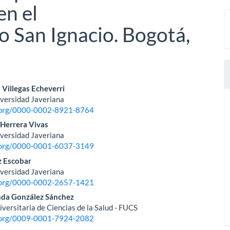
en el
o San Ignacio. Bogotá,
nido
 Villegas Echeverri
iversidad Javeriana
pal
d.org/0000-0002-8921-8764
 Herrera Vivas
iversidad Javeriana
lo
d.org/0000-0001-6037-3149
z Escobar
iversidad Javeriana
d.org/0000-0002-2657-1421
nda González Sánchez
versitaria de Ciencias de la Salud - FUCS
d.org/0009-0001-7924-2082