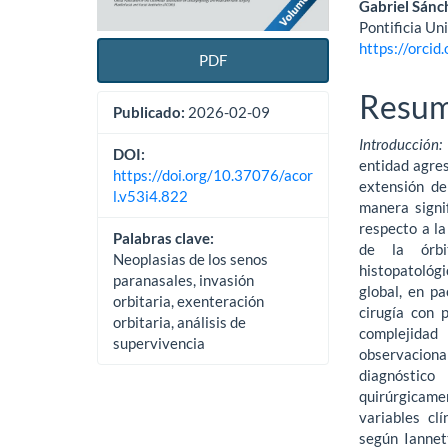
Gabriel Sán
Pontificia Un
https://orci
PDF
Resu
Publicado:
2026-02-09
Introducción:
DOI:
enti­dad agre
https://doi.org/10.37076/acor
extensión de
l.v53i4.822
manera signif
respecto a la
Palabras clave:
de la órb
Neoplasias de los senos
histopatológi
paranasales, invasión
global, en p
orbitaria, exenteración
cirugía con 
orbitaria, análisis de
complejidad
supervivencia
observacional
diagnóstic
quirúrgicame
variables clí
según Iannett