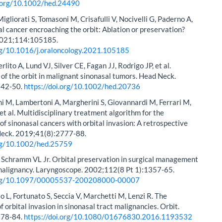
i.org/10.1002/hed.24490
Migliorati S, Tomasoni M, Crisafulli V, Nocivelli G, Paderno A,
sal cancer encroaching the orbit: Ablation or preservation?
2021;114:105185.
org/10.1016/j.oraloncology.2021.105185
erlito A, Lund VJ, Silver CE, Fagan JJ, Rodrigo JP, et al.
f the orbit in malignant sinonasal tumors. Head Neck.
242-50.
https://doi.org/10.1002/hed.20736
ni M, Lambertoni A, Margherini S, Giovannardi M, Ferrari M,
 et al. Multidisciplinary treatment algorithm for the
 sinonasal cancers with orbital invasion: A retrospective
Neck. 2019;41(8):2777-88.
org/10.1002/hed.25759
 Schramm VL Jr. Orbital preservation in surgical management
 malignancy. Laryngoscope. 2002;112(8 Pt 1):1357-65.
.org/10.1097/00005537-200208000-00007
o L, Fortunato S, Seccia V, Marchetti M, Lenzi R. The
f orbital invasion in sinonasal tract malignancies. Orbit.
278-84.
https://doi.org/10.1080/01676830.2016.1193532