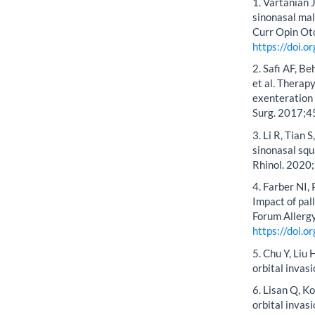
1. Vartanian 
sinonasal mal
Curr Opin Ot
https://doi
2. Safi AF, B
et al. Therap
exenteration 
Surg. 2017;4
3. Li R, Tian
sinonasal squ
Rhinol. 2020
4. Farber NI,
Impact of pal
Forum Allerg
https://doi.
5. Chu Y, Liu
orbital invas
6. Lisan Q, K
orbital invas