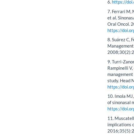
6.
https://do
7. Ferrari M, 
et al. Sinona
Oral Oncol. 
https://doi.
8. Suárez C, F
Management o
2008;30(2):
9. Turri-Zano
Rampinelli V,
management of
study. Head 
https://doi.
10. Imola MJ,
of sinonasal
https://doi
11. Muscatell
implications o
2016;35(5):