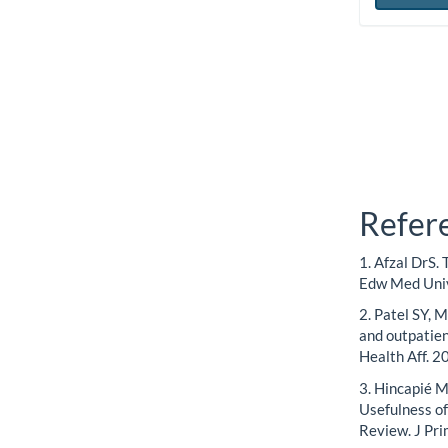
Refer
1. Afzal DrS.
Edw Med Univ
2. Patel SY, 
and outpatien
Health Aff. 
3. Hincapié M
Usefulness o
Review. J Pr