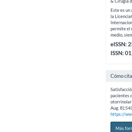
& Cirugía 
Este es un 
la Licenci
Internacion
permite el 
medio, siem
eISSN: 
ISSN: 0
Cómo cit
Satisfacció
pacientes 
otorrinolar
Aug. 8];54(
https://ww
Más for