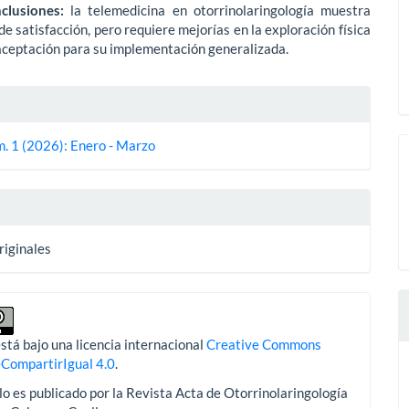
clusiones:
la telemedicina en otorrinolaringología muestra
 de satisfacción, pero requiere mejorías en la exploración física
aceptación para su implementación generalizada.
es
m. 1 (2026): Enero - Marzo
lo
riginales
stá bajo una licencia internacional
Creative Commons
-CompartirIgual 4.0
.
lo es publicado por la Revista Acta de Otorrinolaringología