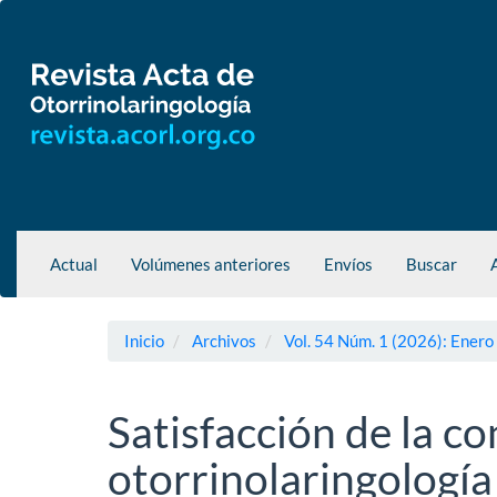
Navegación
principal
Contenido
principal
Barra
lateral
Actual
Volúmenes anteriores
Envíos
Buscar
Inicio
Archivos
Vol. 54 Núm. 1 (2026): Enero
Satisfacción de la co
otorrinolaringología