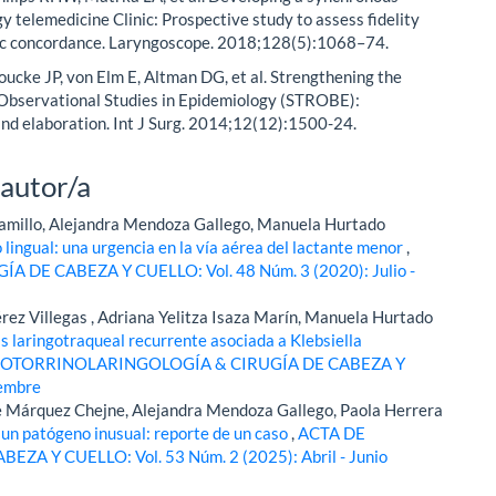
y telemedicine Clinic: Prospective study to assess fidelity
ic concordance. Laryngoscope. 2018;128(5):1068–74.
ucke JP, von Elm E, Altman DG, et al. Strengthening the
 Observational Studies in Epidemiology (STROBE):
nd elaboration. Int J Surg. 2014;12(12):1500-24.
 autor/a
ramillo, Alejandra Mendoza Gallego, Manuela Hurtado
o lingual: una urgencia en la vía aérea del lactante menor
,
E CABEZA Y CUELLO: Vol. 48 Núm. 3 (2020): Julio -
rez Villegas , Adriana Yelitza Isaza Marín, Manuela Hurtado
s laringotraqueal recurrente asociada a Klebsiella
 OTORRINOLARINGOLOGÍA & CIRUGÍA DE CABEZA Y
iembre
que Márquez Chejne, Alejandra Mendoza Gallego, Paola Herrera
 un patógeno inusual: reporte de un caso
,
ACTA DE
 Y CUELLO: Vol. 53 Núm. 2 (2025): Abril - Junio