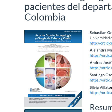
pacientes del depar
Colombia
Barra
Conte
Sebastian O
Universidad 
lateral
princi
http://orcid
del
del
Alejandra M
https://orci
artículo
artícu
Andres José 
https://orci
Santiago Oso
https://orci
Silvia Villat
https://orci
Resu