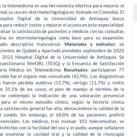
:
la telemedicina es una herramienta efectiva para mejorar el
alud, su uso en otorrinolaringología es limitado en Colombia. El
spital Digital de la Universidad de Antioquia busca
 para reducir costos y mejorar el acceso en esta especialidad.
aluar la satisfacción de pacientes y médicos con las consultas
ina en otorrinolaringología como base para su expansión
.
udio descriptivo transversal.
Materiales y métodos:
se
acientes de Quibdó y Apartadó atendidos septiembre de 2020
 2021 Hospital Digital de la Universidad de Antioquia. Se
l cuestionario TeleORL (TESQ) y la Encuesta de Satisfacción
ario Médico en Telemedicina.
Resultados:
participaron 77
 oído fue el órgano más consultado (42,9%). Los diagnósticos
fueron pérdida auditiva (11,7%), vértigo (11,7%) y rinitis
el 35,1% de los casos, el plan de manejo al término de la
 no contempló la indicación de una valoración presencial
 para el mismo episodio clínico, según la historia clínica
La satisfacción general fue alta, destacándose la calidad de la
 sonido. Sin embargo, el 68,8% de los pacientes prefirió
esenciales. Los médicos, tras evaluar 103 teleconsultas, se
isfechos con la facilidad del uso y el audio, aunque señalaron
 al examinar la cavidad oral y la calidad de la rinoscopia