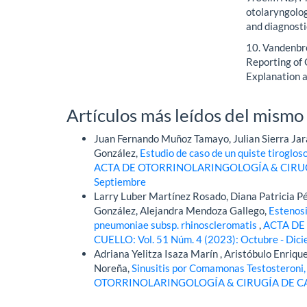
otolaryngolog
and diagnost
10. Vandenbro
Reporting of
Explanation a
Artículos más leídos del mismo
Juan Fernando Muñoz Tamayo, Julian Sierra Ja
González,
Estudio de caso de un quiste tiroglos
ACTA DE OTORRINOLARINGOLOGÍA & CIRUGÍA D
Septiembre
Larry Luber Martínez Rosado, Diana Patricia Pé
González, Alejandra Mendoza Gallego,
Estenosi
pneumoniae subsp. rhinoscleromatis
,
ACTA DE
CUELLO: Vol. 51 Núm. 4 (2023): Octubre - Dic
Adriana Yelitza Isaza Marín , Aristóbulo Enri
Noreña,
Sinusitis por Comamonas Testosteroni,
OTORRINOLARINGOLOGÍA & CIRUGÍA DE CABEZA