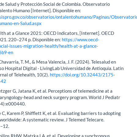
 de Salud y Protección Social de Colombia. Observatorio
alento Humano [Internet]. Disponible en:
sispro.gov.co/observatorios/ontalentohumano/Paginas/Observatori
umano-en-Salud.aspx
lth at a Glance 2021: OECD Indicators, [Internet]. OECD
021. 220–274 p. Disponible en:
https://www.oecd-
social-issues-migration-health/health-at-a-glance-
6b9-en
havarria, T. M., & Mesa Valencia, J. F. (2024). Telesalud en
o Hospital Digital - LivingLab Universidad de Antioquia. Latin
nal of Telehealth, 10(2).
https://doi.org/10.32443/2175-
442
etzger G, Jatana K, et al. Perceptions of telemedicine at a
laryngology-head and neck surgery program. World J Pediatr
(4):e000440.
 C, Karem P, Shifflett K, et al. Evaluating barriers to adopting
worldwide: A systematic review. J Telemed Telecare.
4–12.
hilips RHW, Matrka LA, et al. Developing a synchronous