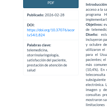
PDF
Introducción
acceso a la s
programa Ho
Publicado:
2026-02-28
implementarla
Objetivos:
ev
DOI:
de telemedic
https://doi.org/10.37076/acor
Diseño:
est
l.v54i1.824
incluyeron p
y octubre de
Palabras clave:
utilizaron e
telemedicina,
para el Usu
otorrinolaringología,
pacientes; el
satisfacción del paciente,
más comunes 
prestación de atención de
(10,4%). En 
salud
teleconsulta
subsiguiente
electrónica. 
imagen y del
consultas pr
mostraron sat
limitaciones