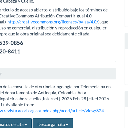
de Cabeza y Cuello.
artículo de acceso abierto, distribuido bajo los términos de
aCreativeCommons Atribución-CompartirIgual 4.0
al.(
http://creativecommons.org/licenses/by-sa/4.0/
), que
uso no comercial, distribución y reproducción en cualquier
pre que la obra original sea debidamente citada.
2539-0856
120-8411
ar
n de la consulta de otorrinolaringología por Telemedicina en
del departamento de Antioquia, Colombia. Acta
ingol cir cabeza cuello [Internet]. 2026 Feb. 28 [cited 2026
1). Available from:
w.revista.acorl.org.co/index.php/acorl/article/view/824
matos de cita
Descargar cita