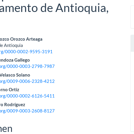
tamento de Antioquia,
nido
rozco Orozco Arteaga
de Antioquia
pal
.org/0000-0002-9595-3191
endoza Gallego
d.org/0000-0003-2798-7987
lo
Velasco Solano
d.org/0009-0006-2328-4212
rno Ortiz
d.org/0000-0002-6126-5411
oro Rodríguez
d.org/0009-0003-2608-8127
men