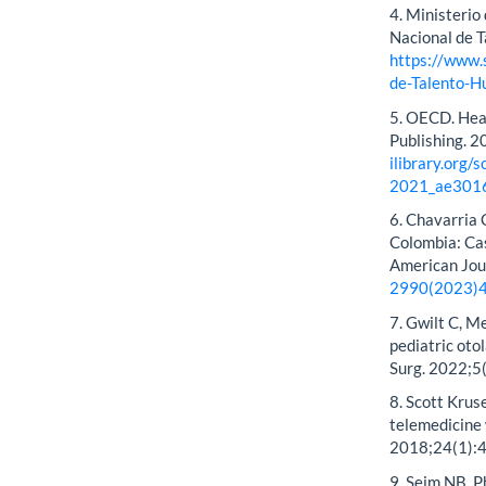
4. Ministerio
Nacional de T
https://www.
de-Talento-H
5. OECD. Hea
Publishing. 2
ilibrary.org/
2021_ae301
6. Chavarria C
Colombia: Cas
American Jour
2990(2023)
7. Gwilt C, M
pediatric oto
Surg. 2022;5
8. Scott Kruse
telemedicine 
2018;24(1):
9. Seim NB, P