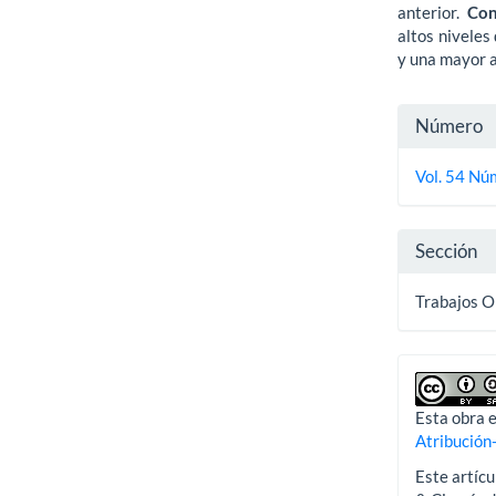
anterior.
Con
altos niveles
y una mayor 
Detall
Número
del
Vol. 54 Nú
artícu
Sección
Trabajos O
Esta obra e
Atribución
Este artícu