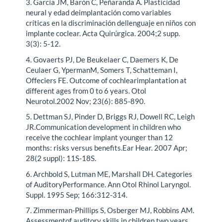
3. García JM, Barón C, Peñaranda A. Plasticidad
neural y edad deimplantación como variables
críticas en la discriminación dellenguaje en niños con
implante coclear. Acta Quirúrgica. 2004;2 supp.
3(3): 5-12.
4. Govaerts PJ, De Beukelaer C, Daemers K, De
Ceulaer G, YpermanM, Somers T, Schatteman I,
Offeciers FE. Outcome of cochlearimplantation at
different ages from 0 to 6 years. Otol
Neurotol.2002 Nov; 23(6): 885-890.
5. Dettman SJ, Pinder D, Briggs RJ, Dowell RC, Leigh
JR.Communication development in children who
receive the cochlear implant younger than 12
months: risks versus benefits.Ear Hear. 2007 Apr;
28(2 suppl): 11S-18S.
6. Archbold S, Lutman ME, Marshall DH. Categories
of AuditoryPerformance. Ann Otol Rhinol Laryngol.
Suppl. 1995 Sep; 166:312-314.
7. Zimmerman-Phillips S, Osberger MJ, Robbins AM.
Assessmentof auditory skills in children two years