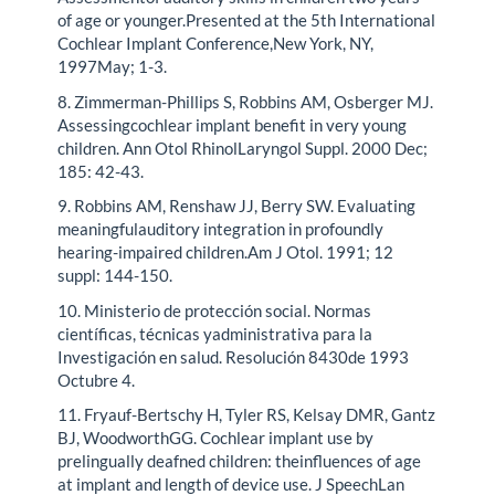
of age or younger.Presented at the 5th International
Cochlear Implant Conference,New York, NY,
1997May; 1-3.
8. Zimmerman-Phillips S, Robbins AM, Osberger MJ.
Assessingcochlear implant benefit in very young
children. Ann Otol RhinolLaryngol Suppl. 2000 Dec;
185: 42-43.
9. Robbins AM, Renshaw JJ, Berry SW. Evaluating
meaningfulauditory integration in profoundly
hearing-impaired children.Am J Otol. 1991; 12
suppl: 144-150.
10. Ministerio de protección social. Normas
científicas, técnicas yadministrativa para la
Investigación en salud. Resolución 8430de 1993
Octubre 4.
11. Fryauf-Bertschy H, Tyler RS, Kelsay DMR, Gantz
BJ, WoodworthGG. Cochlear implant use by
prelingually deafned children: theinfluences of age
at implant and length of device use. J SpeechLan