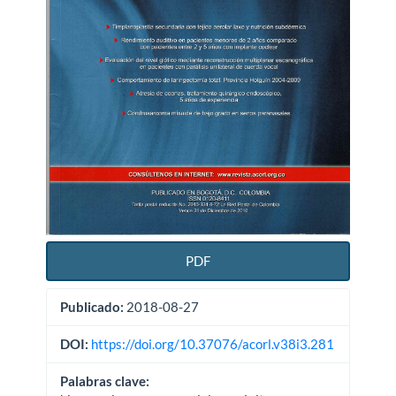
PDF
Publicado:
2018-08-27
DOI:
https://doi.org/10.37076/acorl.v38i3.281
Palabras clave: