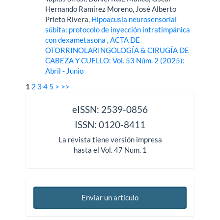
Hernando Ramírez Moreno, José Alberto
Prieto Rivera,
Hipoacusia neurosensorial
súbita: protocolo de inyección intratimpánica
con dexametasona
,
ACTA DE
OTORRINOLARINGOLOGÍA & CIRUGÍA DE
CABEZA Y CUELLO: Vol. 53 Núm. 2 (2025):
Abril - Junio
1
2
3
4
5
>
>>
issn
eISSN: 2539-0856
ISSN: 0120-8411
La revista tiene versión impresa
hasta el Vol. 47 Num. 1
Enviar un artículo