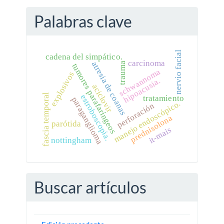
Palabras clave
nervio facial
cadena del simpático.
carcinoma
atresia de coanas
trauma
tumores parafaríngeos
schwannoma
explosivos
hipoacusia.
aciclovir
fascia temporal
estroboscopia.
tratamiento
paraganglioma
manejo endoscópico.
perforación
prednisolona
parótida
it-mais
nottingham
Buscar artículos