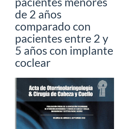
pacientes menores
de 2 años
comparado con
pacientes entre 2 y
5 años con implante
coclear
Barra
lateral
del
artículo