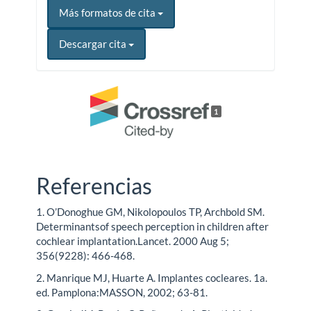
Más formatos de cita
Descargar cita
1
Referencias
1. O’Donoghue GM, Nikolopoulos TP, Archbold SM.
Determinantsof speech perception in children after
cochlear implantation.Lancet. 2000 Aug 5;
356(9228): 466-468.
2. Manrique MJ, Huarte A. Implantes cocleares. 1a.
ed. Pamplona:MASSON, 2002; 63-81.