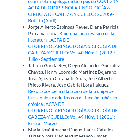
otorrinolaringólogo en tiempos de COVID-19
,
ACTA DE OTORRINOLARINGOLOGÍA &
CIRUGÍA DE CABEZA Y CUELLO: 2020: e-
Boletín (Abril)
Jorge Alberto Espinosa Reyes, Diana Patricia
Parra Valencia,
Rinofima: una revisión de la
literatura
,
ACTA DE
OTORRINOLARINGOLOGÍA & CIRUGÍA DE
CABEZA Y CUELLO: Vol. 40 Núm. 3 (2012):
Julio - Septiembre
Tatiana Garcia Rey, Diego Alejandro González
Chaves, Henry Leonardo Martinez Bejarano,
José Agustín Caraballo Arias, José Alberto
Prieto Rivera, Jose Gabriel Lora Falquez,
Resultados de la dilatación de la trompa de
Eustaquio en adultos con disfunción tubárica
crónica
,
ACTA DE
OTORRINOLARINGOLOGÍA & CIRUGÍA DE
CABEZA Y CUELLO: Vol. 49 Núm. 1 (2021):
Enero - Marzo
María José Abuchar Duque, Laura Catalina
Tapias Sirosi, Daniel Ruiz Manco, Oscar