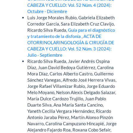
CABEZA Y CUELLO: Vol. 52 Núm. 4 (2024):
Octubre - Diciembre
Luis Jorge Morales Rubio, Gabriela Elizabeth
Corredor García, Sara Elizabeth Cruz Clavijo,
Ricardo Silva Rueda,
Guía para el diagnóstico
y tratamiento de la disfonía
,
ACTA DE
OTORRINOLARINGOLOGÍA & CIRUGÍA DE
CABEZA Y CUELLO: Vol. 52 Núm. 3 (2024):
Julio - Septiembre
Ricardo Silva Rueda, Javier Andrés Ospina
Díaz, Juan David Bedoya Gutiérrez, Carolina
Mora Díaz, Carlos Alberto Castro, Guillermo
Sánchez Vanegas, Alfredo José Herrera Vivas,
Jorge Rafael Villamizar Rubio, Jorge Eduardo
Melo Moyano, Nelson Alexis Delgado Salazar,
María Dulce Cardozo Trujillo, Juan Pablo
Duarte Silva, Ana María Santa Cancino,
Yaneth Cecilia Vergara Hernández, Ricardo
Antonio Jaraba Pérez, Martín Alonso Pinzón
Navarro, Carolina Campuzano Hincapié, Jorge
Alejandro Fajardo Roa, Roxana Cobo Sefair,