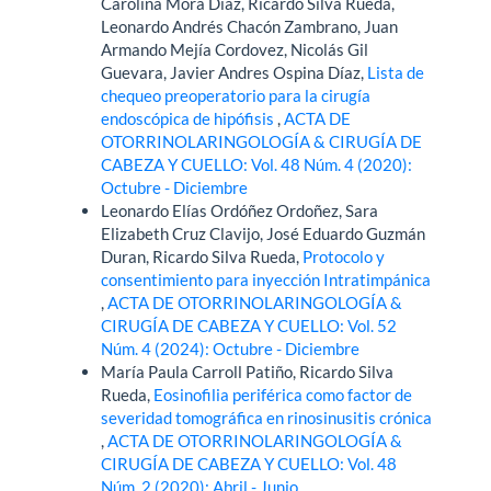
Carolina Mora Díaz, Ricardo Silva Rueda,
Leonardo Andrés Chacón Zambrano, Juan
Armando Mejía Cordovez, Nicolás Gil
Guevara, Javier Andres Ospina Díaz,
Lista de
chequeo preoperatorio para la cirugía
endoscópica de hipófisis
,
ACTA DE
OTORRINOLARINGOLOGÍA & CIRUGÍA DE
CABEZA Y CUELLO: Vol. 48 Núm. 4 (2020):
Octubre - Diciembre
Leonardo Elías Ordóñez Ordoñez, Sara
Elizabeth Cruz Clavijo, José Eduardo Guzmán
Duran, Ricardo Silva Rueda,
Protocolo y
consentimiento para inyección Intratimpánica
,
ACTA DE OTORRINOLARINGOLOGÍA &
CIRUGÍA DE CABEZA Y CUELLO: Vol. 52
Núm. 4 (2024): Octubre - Diciembre
María Paula Carroll Patiño, Ricardo Silva
Rueda,
Eosinofilia periférica como factor de
severidad tomográfica en rinosinusitis crónica
,
ACTA DE OTORRINOLARINGOLOGÍA &
CIRUGÍA DE CABEZA Y CUELLO: Vol. 48
Núm. 2 (2020): Abril - Junio