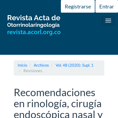
Navegación
Registrarse
Entrar
principal
Contenido
principal
Toggl
Barra
navig
lateral
Inicio
Archivos
Vol. 48 (2020): Supl. 1
Revisiones
Recomendaciones
en rinología, cirugía
endoscópica nasal y