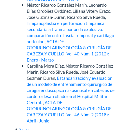
Néstor Ricardo González Marín, Leonardo
Elías Ordóñez Ordóñez, Liliana Vitery Erazo,
José Guzmán-Durán, Ricardo Silva Rueda,
Timpanoplastia en perforación timpánica
secundaria a trauma por onda explosiva:
comparación entre fascia temporal y cartílago
auricular
,
ACTA DE
OTORRINOLARINGOLOGÍA & CIRUGÍA DE
CABEZA Y CUELLO: Vol. 40 Núm. 1 (2012):
Enero - Marzo
Carolina Mora Díaz, Néstor Ricardo González
Marín, Ricardo Silva Rueda, José Eduardo
Guzmán Duran,
Estandarización y evaluación
de un modelo de entrenamiento quirúrgico de
cirugía endoscópica nasosinusal en cabezas de
cordero desarrollado en el Hospital Militar
Central.
,
ACTA DE
OTORRINOLARINGOLOGÍA & CIRUGÍA DE
CABEZA Y CUELLO: Vol. 46 Núm. 2 (2018):
Abril - Junio
1
2
>
>>