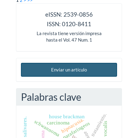
issn
eISSN: 2539-0856
ISSN: 0120-8411
La revista tiene versión impresa
hasta el Vol. 47 Num. 1
Enviar un artículo
Palabras clave
tratamiento.
house brackman
hipoacusia.
schwannoma
carcinoma
tumores parafaríngeos
sulcus vocalis