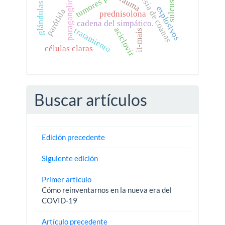
glándulas salivares.
atresia de coanas
paraganglioma
trauma
explosivos
parótida
prednisolona
cadena del simpático.
aciclovir
tratamiento
it-mais
células claras
Buscar artículos
Edición precedente
Siguiente edición
Primer artículo
Cómo reinventarnos en la nueva era del
COVID-19
Artículo precedente