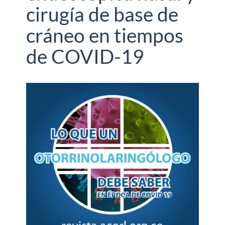
cirugía de base de
cráneo en tiempos
de COVID-19
Barra
lateral
del
artículo