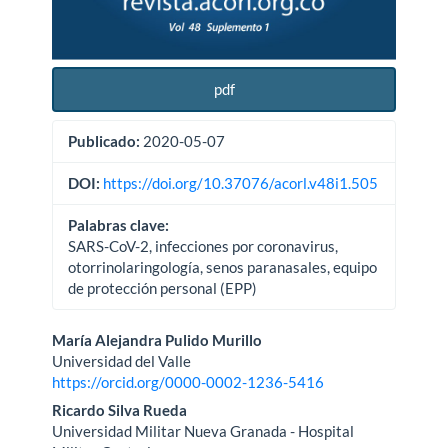
pdf
Publicado:
2020-05-07
DOI:
https://doi.org/10.37076/acorl.v48i1.505
Palabras clave:
SARS-CoV-2, infecciones por coronavirus,
otorrinolaringología, senos paranasales, equipo
de protección personal (EPP)
Contenido
María Alejandra Pulido Murillo
Universidad del Valle
principal
https://orcid.org/0000-0002-1236-5416
del
Ricardo Silva Rueda
Universidad Militar Nueva Granada - Hospital