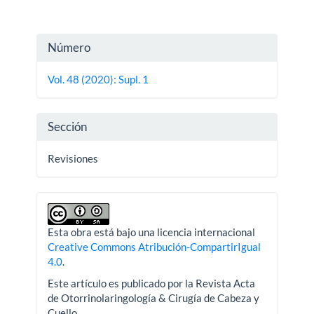
Detalles
Número
del
Vol. 48 (2020): Supl. 1
artículo
Sección
Revisiones
Esta obra está bajo una licencia internacional
Creative Commons Atribución-CompartirIgual
4.0
.
Este artículo es publicado por la Revista Acta
de Otorrinolaringología & Cirugía de Cabeza y
Cuello.