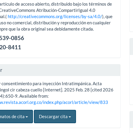
artículo de acceso abierto, distribuido bajo los términos de
aCreativeCommons Atribución-CompartirIgual 4.0
al.(
http://creativecommons.org/licenses/by-sa/4.0/
), que
uso no comercial, distribución y reproducción en cualquier
pre que la obra original sea debidamente citada.
2539-0856
120-8411
ar
y consentimiento para inyección Intratimpánica. Acta
ingol cir cabeza cuello [Internet]. 2025 Feb. 28 [cited 2026
4):650-9. Available from:
w.revista.acorl.org.co/index.php/acorl/article/view/833
matos de cita
Descargar cita