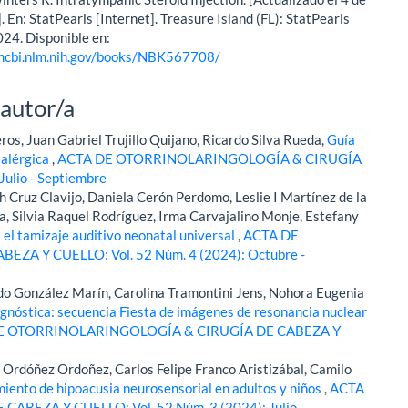
. En: StatPearls [Internet]. Treasure Island (FL): StatPearls
024. Disponible en:
ncbi.nlm.nih.gov/books/NBK567708/
 autor/a
os, Juan Gabriel Trujillo Quijano, Ricardo Silva Rueda,
Guía
s alérgica
,
ACTA DE OTORRINOLARINGOLOGÍA & CIRUGÍA
ulio - Septiembre
 Cruz Clavijo, Daniela Cerón Perdomo, Leslie I Martínez de la
a, Silvia Raquel Rodríguez, Irma Carvajalino Monje, Estefany
 el tamizaje auditivo neonatal universal
,
ACTA DE
A Y CUELLO: Vol. 52 Núm. 4 (2024): Octubre -
o González Marín, Carolina Tramontini Jens, Nohora Eugenia
agnóstica: secuencia Fiesta de imágenes de resonancia nuclear
E OTORRINOLARINGOLOGÍA & CIRUGÍA DE CABEZA Y
 Ordóñez Ordoñez, Carlos Felipe Franco Aristizábal, Camilo
miento de hipoacusia neurosensorial en adultos y niños
,
ACTA
EZA Y CUELLO: Vol. 52 Núm. 3 (2024): Julio -