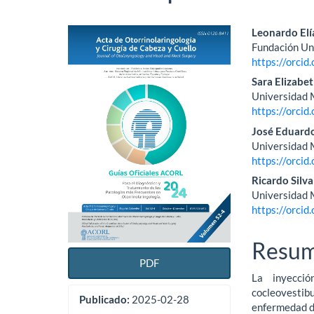
Barra
Conte
Leonardo El
Fundación Uni
lateral
princi
https://orci
del
del
Sara Elizabet
Universidad 
artículo
artícu
https://orci
José Eduard
Universidad 
https://orci
Ricardo Silv
Universidad 
https://orci
Resu
PDF
La inyecció
cocleovestib
Publicado:
2025-02-28
enfermedad de