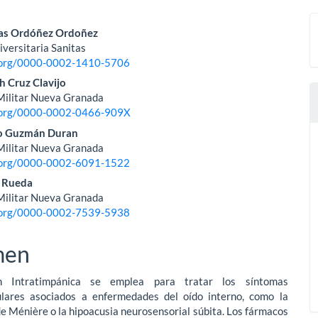
nido
ías Ordóñez Ordoñez
versitaria Sanitas
pal
d.org/0000-0002-1410-5706
h Cruz Clavijo
Militar Nueva Granada
lo
d.org/0000-0002-0466-909X
o Guzmán Duran
Militar Nueva Granada
d.org/0000-0002-6091-1522
a Rueda
Militar Nueva Granada
d.org/0000-0002-7539-5938
men
n Intratimpánica se emplea para tratar los síntomas
ulares asociados a enfermedades del oído interno, como la
 Ménière o la hipoacusia neurosensorial súbita. Los fármacos