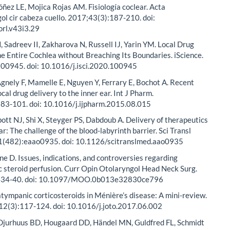
ez LE, Mojica Rojas AM. Fisiología coclear. Acta
gol cir cabeza cuello. 2017;43(3):187-210. doi:
rl.v43i3.29
 Sadreev II, Zakharova N, Russell IJ, Yarin YM. Local Drug
he Entire Cochlea without Breaching Its Boundaries. iScience.
00945. doi: 10.1016/j.isci.2020.100945
Agnely F, Mamelle E, Nguyen Y, Ferrary E, Bochot A. Recent
cal drug delivery to the inner ear. Int J Pharm.
83-101. doi: 10.1016/j.ijpharm.2015.08.015
ott NJ, Shi X, Steyger PS, Dabdoub A. Delivery of therapeutics
ar: The challenge of the blood-labyrinth barrier. Sci Transl
(482):eaao0935. doi: 10.1126/scitranslmed.aao0935
e D. Issues, indications, and controversies regarding
 steroid perfusion. Curr Opin Otolaryngol Head Neck Surg.
434-40. doi: 10.1097/MOO.0b013e32830ce796
atympanic corticosteroids in Ménière’s disease: A mini-review.
;12(3):117-124. doi: 10.1016/j.joto.2017.06.002
 Djurhuus BD, Hougaard DD, Händel MN, Guldfred FL, Schmidt