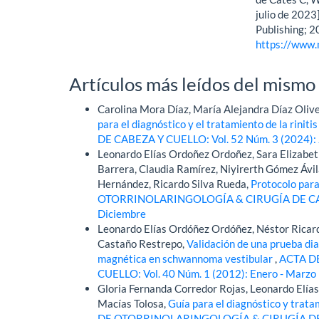
julio de 2023]
Publishing; 2
https://www.
Artículos más leídos del mismo
Carolina Mora Díaz, María Alejandra Díaz Oliver
para el diagnóstico y el tratamiento de la riniti
DE CABEZA Y CUELLO: Vol. 52 Núm. 3 (2024): J
Leonardo Elías Ordoñez Ordoñez, Sara Elizabeth
Barrera, Claudia Ramírez, Niyirerth Gómez Ávil
Hernández, Ricardo Silva Rueda,
Protocolo para
OTORRINOLARINGOLOGÍA & CIRUGÍA DE CABEZ
Diciembre
Leonardo Elías Ordóñez Ordóñez, Néstor Ricard
Castaño Restrepo,
Validación de una prueba di
magnética en schwannoma vestibular
,
ACTA D
CUELLO: Vol. 40 Núm. 1 (2012): Enero - Marzo
Gloria Fernanda Corredor Rojas, Leonardo Elías
Macías Tolosa,
Guía para el diagnóstico y trata
DE OTORRINOLARINGOLOGÍA & CIRUGÍA DE CAB