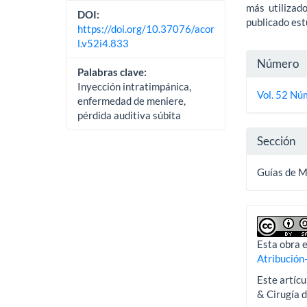
más utilizad
DOI:
publicado est
https://doi.org/10.37076/acor
l.v52i4.833
Detall
Número
Palabras clave:
del
Inyección intratimpánica,
Vol. 52 Nú
enfermedad de meniere,
artícu
pérdida auditiva súbita
Sección
Guías de 
Esta obra e
Atribución
Este artícu
& Cirugía 