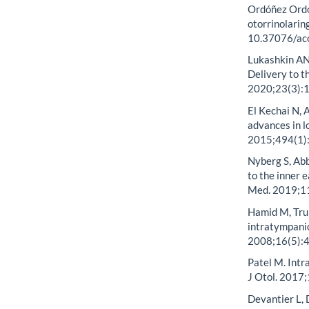
Ordóñez Ordóñ
otorrinolarin
10.37076/aco
Lukashkin AN,
Delivery to t
2020;23(3):1
El Kechai N, 
advances in lo
2015;494(1):
Nyberg S, Abb
to the inner e
Med. 2019;11
Hamid M, Trun
intratympanic
2008;16(5):
Patel M. Intr
J Otol. 2017
Devantier L,