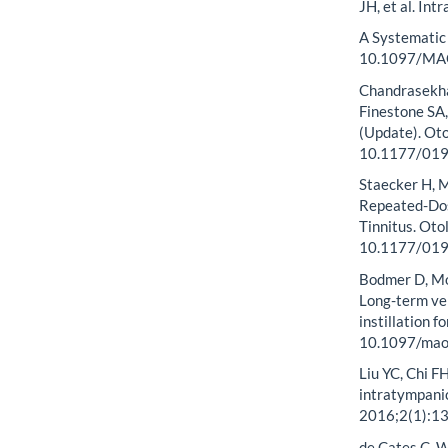
JH, et al. In
A Systematic
10.1097/MA
Chandrasekha
Finestone SA,
(Update). Ot
10.1177/01
Staecker H, M
Repeated-Dos
Tinnitus. Ot
10.1177/01
Bodmer D, Mo
Long-term ver
instillation 
10.1097/ma
Liu YC, Chi F
intratympanic
2016;2(1):13
de Cates C, W