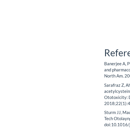
Refer
Banerjee A, P
and pharmaco
North Am. 20
Sarafraz Z, A
acetylcystei
Ototoxicity: 
2018;22(1):
Sturm JJ, Mau
Tech Otolayn
doi:10.1016/