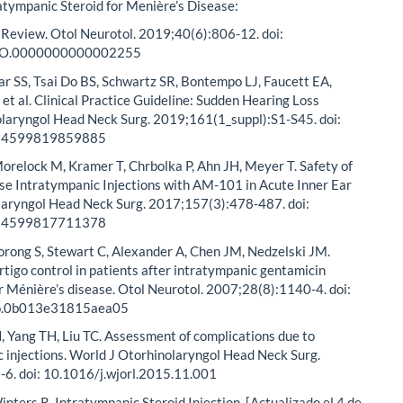
tratympanic Steroid for Menière’s Disease:
 Review. Otol Neurotol. 2019;40(6):806-12. doi:
O.0000000000002255
r SS, Tsai Do BS, Schwartz SR, Bontempo LJ, Faucett EA,
 et al. Clinical Practice Guideline: Sudden Hearing Loss
olaryngol Head Neck Surg. 2019;161(1_suppl):S1-S45. doi:
94599819859885
orelock M, Kramer T, Chrbolka P, Ahn JH, Meyer T. Safety of
e Intratympanic Injections with AM-101 in Acute Inner Ear
olaryngol Head Neck Surg. 2017;157(3):478-487. doi:
94599817711378
rong S, Stewart C, Alexander A, Chen JM, Nedzelski JM.
tigo control in patients after intratympanic gentamicin
for Ménière’s disease. Otol Neurotol. 2007;28(8):1140-4. doi:
o.0b013e31815aea05
H, Yang TH, Liu TC. Assessment of complications due to
 injections. World J Otorhinolaryngol Head Neck Surg.
-6. doi: 10.1016/j.wjorl.2015.11.001
inters R. Intratympanic Steroid Injection. [Actualizado el 4 de