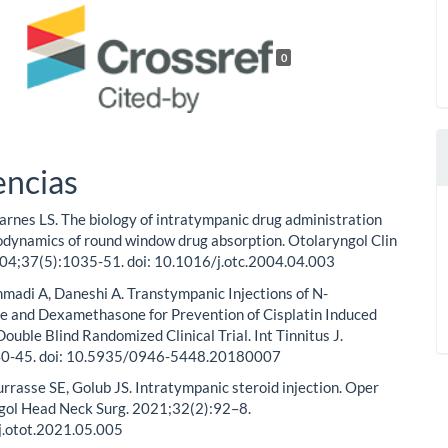
0
encias
arnes LS. The biology of intratympanic drug administration
dynamics of round window drug absorption. Otolaryngol Clin
04;37(5):1035-51. doi: 10.1016/j.otc.2004.04.003
hmadi A, Daneshi A. Transtympanic Injections of N-
ne and Dexamethasone for Prevention of Cisplatin Induced
Double Blind Randomized Clinical Trial. Int Tinnitus J.
40-45. doi: 10.5935/0946-5448.20180007
rrasse SE, Golub JS. Intratympanic steroid injection. Oper
gol Head Neck Surg. 2021;32(2):92–8.
j.otot.2021.05.005