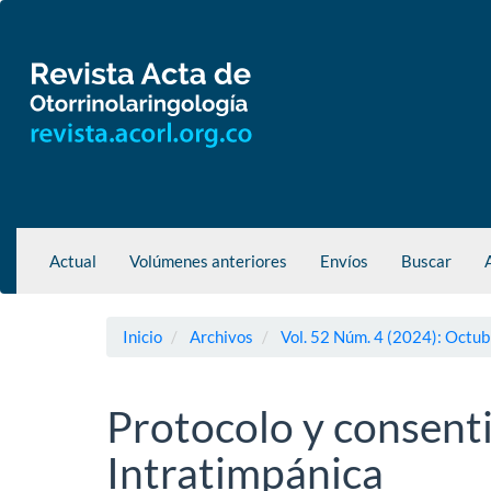
Navegación
principal
Contenido
principal
Barra
lateral
Actual
Volúmenes anteriores
Envíos
Buscar
Inicio
Archivos
Vol. 52 Núm. 4 (2024): Octub
Protocolo y consent
Intratimpánica