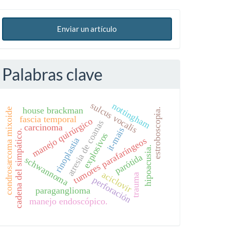
Enviar un artículo
Palabras clave
sulcus vocalis
nottingham
house brackman
estroboscopia.
condrosarcoma mixoide
fascia temporal
manejo quirúrgico
atresia de coanas
carcinoma
it-mais
cadena del simpático.
explosivos
rinoplastia
tumores parafaríngeos
hipoacusia.
parótida
schwannoma
aciclovir
trauma
perforación
paraganglioma
manejo endoscópico.