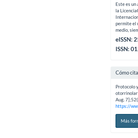
Este es un 
la Licenci
Internacion
permite el 
medio, siem
eISSN: 
ISSN: 0
Cómo cit
Protocolo 
otorrinolar
Aug. 7];52(
https://ww
Más for