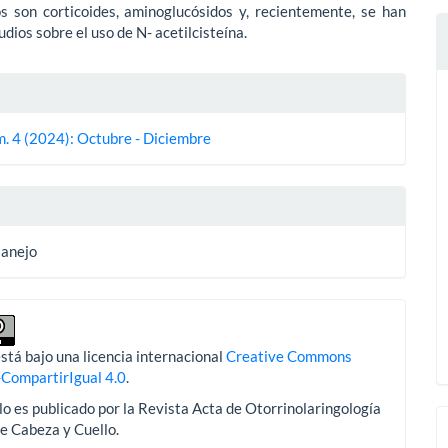
os son corticoides, aminoglucósidos y, recientemente, se han
udios sobre el uso de N- acetilcisteína.
es
m. 4 (2024): Octubre - Diciembre
lo
Manejo
stá bajo una licencia internacional
Creative Commons
-CompartirIgual 4.0
.
lo es publicado por la Revista Acta de Otorrinolaringología
de Cabeza y Cuello.