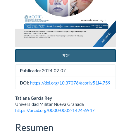
PDF
Publicado:
2024-02-07
DOI:
https://doi.org/10.37076/acorl.v51i4.759
Contenido
Tatiana Garcia Rey
Universidad Militar Nueva Granada
principal
https://orcid.org/0000-0002-1424-6947
del
Resumen
artículo