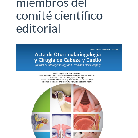
miembros del
comité científico
editorial
Barra
lateral
del
artículo