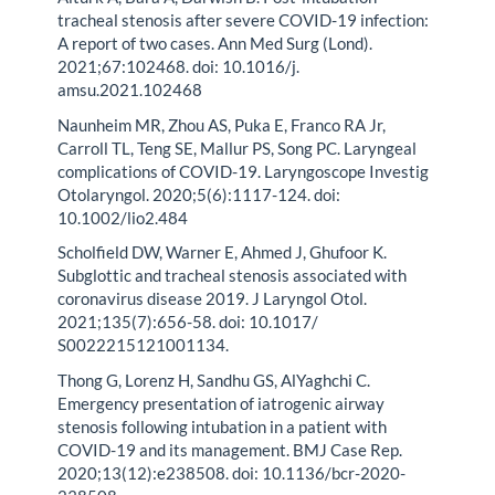
tracheal stenosis after severe COVID-19 infection:
A report of two cases. Ann Med Surg (Lond).
2021;67:102468. doi: 10.1016/j.
amsu.2021.102468
Naunheim MR, Zhou AS, Puka E, Franco RA Jr,
Carroll TL, Teng SE, Mallur PS, Song PC. Laryngeal
complications of COVID-19. Laryngoscope Investig
Otolaryngol. 2020;5(6):1117-124. doi:
10.1002/lio2.484
Scholfield DW, Warner E, Ahmed J, Ghufoor K.
Subglottic and tracheal stenosis associated with
coronavirus disease 2019. J Laryngol Otol.
2021;135(7):656-58. doi: 10.1017/
S0022215121001134.
Thong G, Lorenz H, Sandhu GS, AlYaghchi C.
Emergency presentation of iatrogenic airway
stenosis following intubation in a patient with
COVID-19 and its management. BMJ Case Rep.
2020;13(12):e238508. doi: 10.1136/bcr-2020-