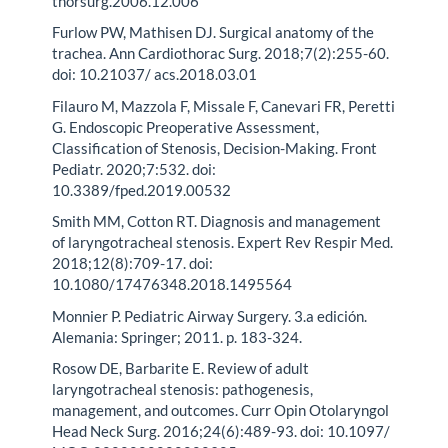
thorsurg.2006.12.006
Furlow PW, Mathisen DJ. Surgical anatomy of the
trachea. Ann Cardiothorac Surg. 2018;7(2):255-60.
doi: 10.21037/ acs.2018.03.01
Filauro M, Mazzola F, Missale F, Canevari FR, Peretti
G. Endoscopic Preoperative Assessment,
Classification of Stenosis, Decision-Making. Front
Pediatr. 2020;7:532. doi:
10.3389/fped.2019.00532
Smith MM, Cotton RT. Diagnosis and management
of laryngotracheal stenosis. Expert Rev Respir Med.
2018;12(8):709-17. doi:
10.1080/17476348.2018.1495564
Monnier P. Pediatric Airway Surgery. 3.a edición.
Alemania: Springer; 2011. p. 183-324.
Rosow DE, Barbarite E. Review of adult
laryngotracheal stenosis: pathogenesis,
management, and outcomes. Curr Opin Otolaryngol
Head Neck Surg. 2016;24(6):489-93. doi: 10.1097/