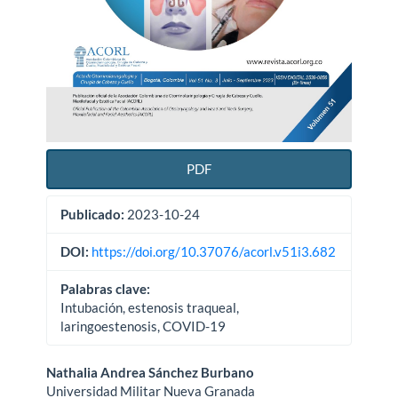
PDF
Publicado:
2023-10-24
DOI:
https://doi.org/10.37076/acorl.v51i3.682
Palabras clave:
Intubación, estenosis traqueal,
laringoestenosis, COVID-19
Contenido
Nathalia Andrea Sánchez Burbano
Universidad Militar Nueva Granada