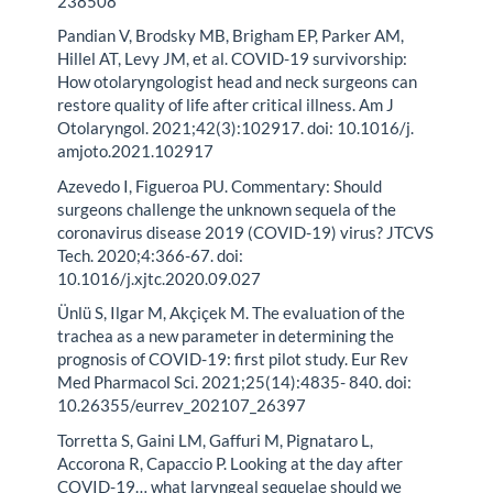
238508
Pandian V, Brodsky MB, Brigham EP, Parker AM,
Hillel AT, Levy JM, et al. COVID-19 survivorship:
How otolaryngologist head and neck surgeons can
restore quality of life after critical illness. Am J
Otolaryngol. 2021;42(3):102917. doi: 10.1016/j.
amjoto.2021.102917
Azevedo I, Figueroa PU. Commentary: Should
surgeons challenge the unknown sequela of the
coronavirus disease 2019 (COVID-19) virus? JTCVS
Tech. 2020;4:366-67. doi:
10.1016/j.xjtc.2020.09.027
Ünlü S, Ilgar M, Akçiçek M. The evaluation of the
trachea as a new parameter in determining the
prognosis of COVID-19: first pilot study. Eur Rev
Med Pharmacol Sci. 2021;25(14):4835- 840. doi:
10.26355/eurrev_202107_26397
Torretta S, Gaini LM, Gaffuri M, Pignataro L,
Accorona R, Capaccio P. Looking at the day after
COVID-19… what laryngeal sequelae should we