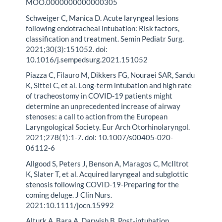
MOO.0000000000000305
Schweiger C, Manica D. Acute laryngeal lesions
following endotracheal intubation: Risk factors,
classification and treatment. Semin Pediatr Surg.
2021;30(3):151052. doi:
10.1016/j.sempedsurg.2021.151052
Piazza C, Filauro M, Dikkers FG, Nouraei SAR, Sandu
K, Sittel C, et al. Long-term intubation and high rate
of tracheostomy in COVID-19 patients might
determine an unprecedented increase of airway
stenoses: a call to action from the European
Laryngological Society. Eur Arch Otorhinolaryngol.
2021;278(1):1-7. doi: 10.1007/s00405-020-
06112-6
Allgood S, Peters J, Benson A, Maragos C, McIltrot
K, Slater T, et al. Acquired laryngeal and subglottic
stenosis following COVID-19-Preparing for the
coming deluge. J Clin Nurs.
2021:10.1111/jocn.15992
Alturk A, Bara A, Darwish B. Post-intubation