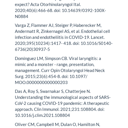
expect? Acta Otorhinolaryngol Ital.
2020;40(6):466-68. doi: 10.14639/0392-100X-
N0884
Varga Z, Flammer AJ, Steiger P, Haberecker M,
Andermatt R, Zinkernagel AS, et al. Endothelial cell
infection and endotheliitis in COVID-19. Lancet.
2020;395(10234):1417- 418. doi: 10.1016/S0140-
6736(20)30937-5
Dominguez LM, Simpson CB. Viral laryngitis: a
mimic and a monster - range, presentation,
management. Curr Opin Otolaryngol Head Neck
Surg. 2015;23(6):454-8. doi: 10.1097/
MOO.0000000000000203
Das A, Roy S, Swarnakar S, Chatterjee N.
Understanding the immunological aspects of SARS-
CoV-2 causing COVID-19 pandemic: A therapeutic
approach. Clin Immunol. 2021;231:108804. doi:
10.1016/j.clim.2021.108804
Oliver CM, Campbell M, Dulan O, Hamilton N,