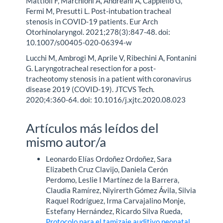
Mattioli F, Marchioni A, Andreani A, Cappiello G,
Fermi M, Presutti L. Post-intubation tracheal
stenosis in COVID-19 patients. Eur Arch
Otorhinolaryngol. 2021;278(3):847-48. doi:
10.1007/s00405-020-06394-w
Lucchi M, Ambrogi M, Aprile V, Ribechini A, Fontanini
G. Laryngotracheal resection for a post-
tracheotomy stenosis in a patient with coronavirus
disease 2019 (COVID-19). JTCVS Tech.
2020;4:360-64. doi: 10.1016/j.xjtc.2020.08.023
Artículos más leídos del
mismo autor/a
Leonardo Elías Ordoñez Ordoñez, Sara
Elizabeth Cruz Clavijo, Daniela Cerón
Perdomo, Leslie I Martínez de la Barrera,
Claudia Ramírez, Niyirerth Gómez Ávila, Silvia
Raquel Rodríguez, Irma Carvajalino Monje,
Estefany Hernández, Ricardo Silva Rueda,
Protocolo para el tamizaje auditivo neonatal