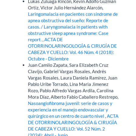
Lukas Zuluaga Rincón, Kevin Adolfo Guzmán
Ortiz, Victor Julio Hernández Alarcón,
Laringomalacia en pacientes con síndrome de
apnea obstructiva del sueño: Reporte de
casos. / Laryngomalacia in patients with
obstructive sleep apnea syndrome: Case
report.
,
ACTA DE
OTORRINOLARINGOLOGÍA & CIRUGÍA DE
CABEZA Y CUELLO: Vol. 46 Núm. 4 (2018):
Octubre - Diciembre
Juan Camilo Zapata, Sara Elizabeth Cruz
Clavijo, Gabriel Vargas Rosales, Andrés
Vargas Rosales, Laura Daniela Ramírez, Juan
Pablo Uribe Torrado, Lina Maria Jimenez
Rozo, Pablo Alfredo Vargas Ardila, Carolina
Mora Díaz, Alberto Fabio Caballero Restrepo,
Nasoangiofibroma juvenil: serie de casos y
experiencia en el manejo endovascular y
quirúrgico en un centro de cuarto nivel
,
ACTA
DE OTORRINOLARINGOLOGÍA & CIRUGÍA
DE CABEZA Y CUELLO: Vol. 52 Núm. 2
(2024): Abril - Junio