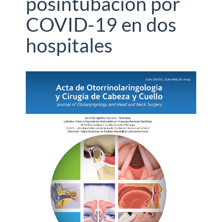
posintubación por
COVID-19 en dos
hospitales
Barra
lateral
del
artículo