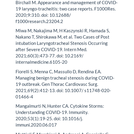
Birchall M. Appearance and management of COVID-
19 laryngo-tracheitis: two case reports. F1000Res.
2020;9:310. doi: 10.12688/
f1000research.23204.2
Miwa M, Nakajima M, H Kaszynski R, Hamada S,
Nakano T, Shirokawa M, et al. Two Cases of Post
intubation Laryngotracheal Stenosis Occurring
after Severe COVID-19. Intern Med.
2021;60(3):473-77. doi: 10.2169/
internalmedicine.6105-20
Fiorelli S, Menna C, Massullo D, Rendina EA.
Managing benign tracheal stenosis during COVID-
19 outbreak. Gen Thorac Cardiovasc Surg.
2021;69(2):412-13. doi: 10.1007/ s11748-020-
01466-4
Mangalmurti N, Hunter CA. Cytokine Storms:
Understanding COVID-19. Immunity.
2020;53(1):19-25. doi: 10.1016/j.
immuni.2020.06.017