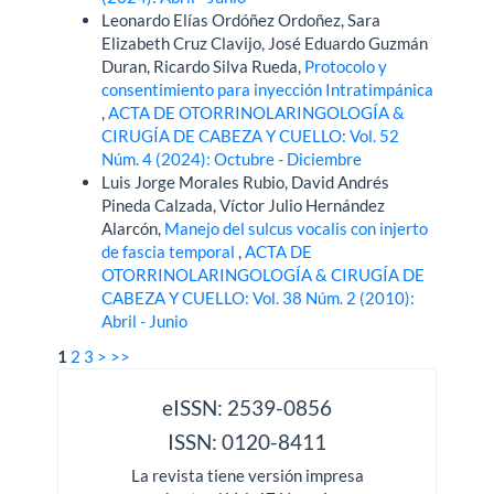
Leonardo Elías Ordóñez Ordoñez, Sara
Elizabeth Cruz Clavijo, José Eduardo Guzmán
Duran, Ricardo Silva Rueda,
Protocolo y
consentimiento para inyección Intratimpánica
,
ACTA DE OTORRINOLARINGOLOGÍA &
CIRUGÍA DE CABEZA Y CUELLO: Vol. 52
Núm. 4 (2024): Octubre - Diciembre
Luis Jorge Morales Rubio, David Andrés
Pineda Calzada, Víctor Julio Hernández
Alarcón,
Manejo del sulcus vocalis con injerto
de fascia temporal
,
ACTA DE
OTORRINOLARINGOLOGÍA & CIRUGÍA DE
CABEZA Y CUELLO: Vol. 38 Núm. 2 (2010):
Abril - Junio
1
2
3
>
>>
issn
eISSN: 2539-0856
ISSN: 0120-8411
La revista tiene versión impresa