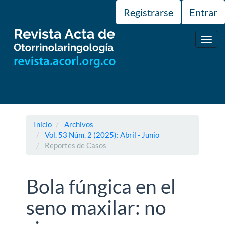
Navegación
Registrarse
Entrar
principal
Contenido
principal
Toggl
Barra
navig
lateral
Inicio
Archivos
Vol. 53 Núm. 2 (2025): Abril - Junio
Reportes de Casos
Bola fúngica en el
seno maxilar: no