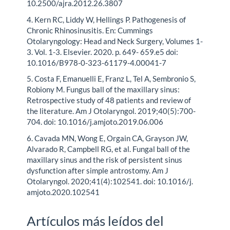
10.2500/ajra.2012.26.3807
4. Kern RC, Liddy W, Hellings P. Pathogenesis of
Chronic Rhinosinusitis. En: Cummings
Otolaryngology: Head and Neck Surgery, Volumes 1-
3. Vol. 1-3. Elsevier. 2020. p. 649- 659.e5 doi:
10.1016/B978-0-323-61179-4.00041-7
5. Costa F, Emanuelli E, Franz L, Tel A, Sembronio S,
Robiony M. Fungus ball of the maxillary sinus:
Retrospective study of 48 patients and review of
the literature. Am J Otolaryngol. 2019;40(5):700-
704. doi: 10.1016/j.amjoto.2019.06.006
6. Cavada MN, Wong E, Orgain CA, Grayson JW,
Alvarado R, Campbell RG, et al. Fungal ball of the
maxillary sinus and the risk of persistent sinus
dysfunction after simple antrostomy. Am J
Otolaryngol. 2020;41(4):102541. doi: 10.1016/j.
amjoto.2020.102541
Artículos más leídos del