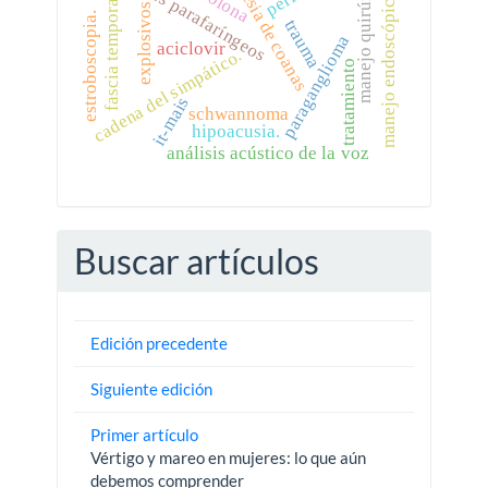
manejo quirúrgico
tumores parafaríngeos
atresia de coanas
manejo endoscópico.
fascia temporal
explosivos
estroboscopia.
trauma
paraganglioma
aciclovir
cadena del simpático.
tratamiento
it-mais
schwannoma
hipoacusia.
análisis acústico de la voz
Buscar artículos
Edición precedente
Siguiente edición
Primer artículo
Vértigo y mareo en mujeres: lo que aún
debemos comprender