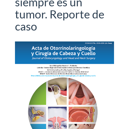
siempre es un
tumor. Reporte de
caso
Barra
lateral
del
artículo