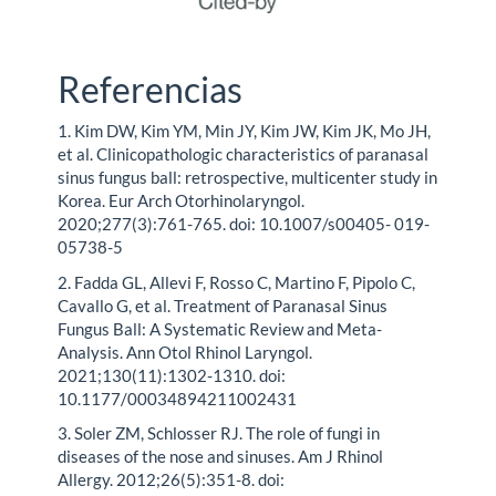
Referencias
1. Kim DW, Kim YM, Min JY, Kim JW, Kim JK, Mo JH,
et al. Clinicopathologic characteristics of paranasal
sinus fungus ball: retrospective, multicenter study in
Korea. Eur Arch Otorhinolaryngol.
2020;277(3):761-765. doi: 10.1007/s00405- 019-
05738-5
2. Fadda GL, Allevi F, Rosso C, Martino F, Pipolo C,
Cavallo G, et al. Treatment of Paranasal Sinus
Fungus Ball: A Systematic Review and Meta-
Analysis. Ann Otol Rhinol Laryngol.
2021;130(11):1302-1310. doi:
10.1177/00034894211002431
3. Soler ZM, Schlosser RJ. The role of fungi in
diseases of the nose and sinuses. Am J Rhinol
Allergy. 2012;26(5):351-8. doi: