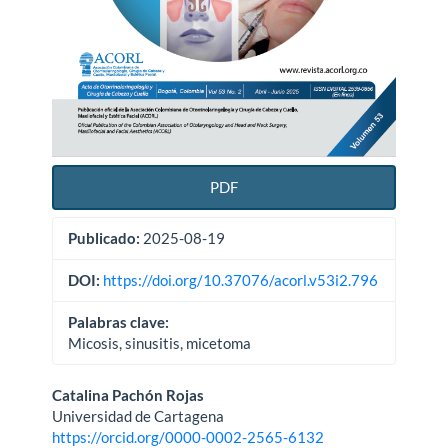
PDF
Publicado:
2025-08-19
DOI:
https://doi.org/10.37076/acorl.v53i2.796
Palabras clave:
Micosis, sinusitis, micetoma
Contenido
Catalina Pachón Rojas
Universidad de Cartagena
principal
https://orcid.org/0000-0002-2565-6132