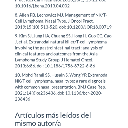
10.1016/j.beha.2013.04.002
8. Allen PB, Lechowicz MJ. Management of NK/T-
Cell Lymphoma, Nasal Type. J Oncol Pract.
2019;15(10):513-520. doi: 10.1200/JOP.18.00719
9. Kim SJ, Jung HA, Chuang SS, Hong H, Guo CC, Cao
J, et al. Extranodal natural killer/T-cell lymphoma
involving the gastrointestinal tract: analysis of
clinical features and outcomes from the Asia
Lymphoma Study Group. J Hematol Oncol.
2013;6:86. doi: 10.1186/1756-8722-6-86
10. Mohd Ramli SS, Husain S, Wong YP. Extranodal
NK/T cell lymphoma, nasal type: a rare diagnosis
with common nasal presentation. BMJ Case Rep.
2021;14(6):e236436. doi: 10.1136/bcr-2020-
236436
Artículos más leídos del
mismo autor/a