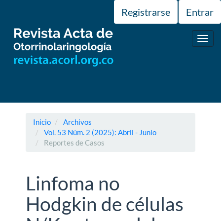
Navegación
Registrarse
Entrar
principal
Contenido
principal
Toggl
Barra
navig
lateral
Inicio
Archivos
Vol. 53 Núm. 2 (2025): Abril - Junio
Reportes de Casos
Linfoma no
Hodgkin de células