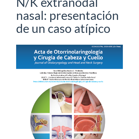
N/K extranodal
nasal: presentación
de un caso atípico
Barra
lateral
del
artículo