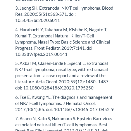
3. Jeong SH. Extranodal NK/T cell lymphoma. Blood
Res. 2020;55(S1):S63-S71. doi:
10.5045/br.2020.S011
4. Harabuchi Y, Takahara M, Kishibe K, Nagato T,
Kumai T. Extranodal Natural Killer/T-Cell
Lymphoma, Nasal Type: Basic Science and Clinical
Progress. Front Pediatr. 2019;7:141. doi:
10.3389/fped.2019.00141
5. Akbar M, Clasen-Linde E, Specht L. Extranodal
NK/T-cell lymphoma, nasal type, with extranasal
presentation - a case report and a review of the
literature. Acta Oncol. 2020;59(12):1480- 1487.
doi: 10.1080/0284186X.2020.1795250
6. Tse E, Kwong YL. The diagnosis and management
of NK/T-cell lymphomas. J Hematol Oncol.
2017;10(1):85. doi: 10.1186/ s13045-017-0452-9
7. Asano N, Kato S, Nakamura S. Epstein-Barr virus-
associated natural killer/T-cell lymphomas. Best
Pract Res Clin Haematol. 2013;26(1):15-21. doi: