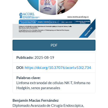
PDF
Publicado:
2025-08-19
DOI:
https://doi.org/10.37076/acorl.v53i2.734
Palabras clave:
Linfoma extranodal de células NK-T, linfoma no
Hodgkin, senos paranasales
Contenido
Benjamín Macías Fernández
Diplomado Avanzado de Cirugía Endoscópica,