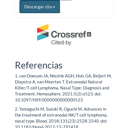
Descargar cita
0
Referencias
1. van Doesum JA, Niezink AGH, Huls GA, Beijert M,
Diepstra A, van Meerten T. Extranodal Natural
Killer/T-cell Lymphoma, Nasal Type: Diagnosis and
Treatment. Hemasphere. 2021;5(2):e523. doi:
10.1097/HS9.0000000000000523
2. Yamaguchi M, Suzuki R, Oguchi M. Advances in
the treatment of extranodal NK/T-cell lymphoma,
nasal type. Blood. 2018;131(23):2528-2540. doi:
10.1182/blood-2017-12-791418