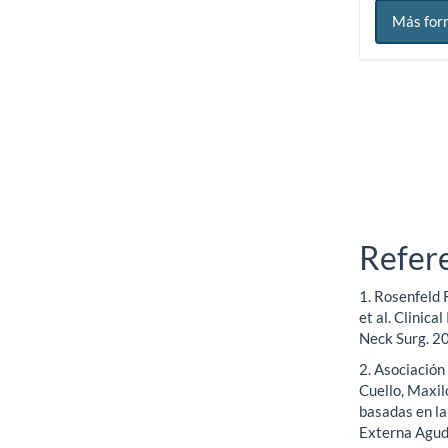
Más for
Refer
1. Rosenfeld
et al. Clinic
Neck Surg. 
2. Asociación
Cuello, Maxil
basadas en la
Externa Aguda