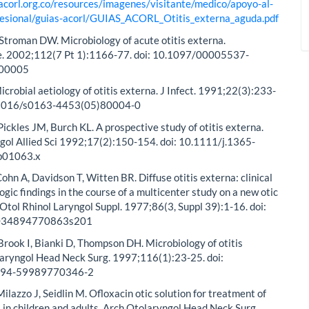
acorl.org.co/resources/imagenes/visitante/medico/apoyo-al-
ofesional/guias-acorl/GUIAS_ACORL_Otitis_externa_aguda.pdf
 Stroman DW. Microbiology of acute otitis externa.
. 2002;112(7 Pt 1):1166-77. doi: 10.1097/00005537-
00005
icrobial aetiology of otitis externa. J Infect. 1991;22(3):233-
0.1016/s0163-4453(05)80004-0
Pickles JM, Burch KL. A prospective study of otitis externa.
gol Allied Sci 1992;17(2):150-154. doi: 10.1111/j.1365-
b01063.x
Cohn A, Davidson T, Witten BR. Diffuse otitis externa: clinical
ogic findings in the course of a multicenter study on a new otic
 Otol Rhinol Laryngol Suppl. 1977;86(3, Suppl 39):1-16. doi:
034894770863s201
Brook I, Bianki D, Thompson DH. Microbiology of otitis
laryngol Head Neck Surg. 1997;116(1):23-25. doi:
194-59989770346-2
ilazzo J, Seidlin M. Ofloxacin otic solution for treatment of
a in children and adults. Arch Otolaryngol Head Neck Surg.