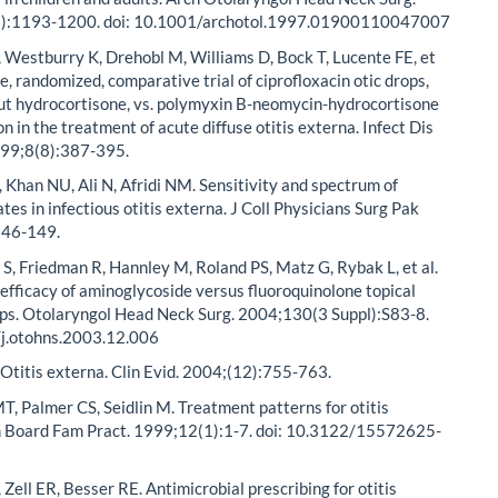
):1193-1200. doi: 10.1001/archotol.1997.01900110047007
B, Westburry K, Drehobl M, Williams D, Bock T, Lucente FE, et
e, randomized, comparative trial of ciprofloxacin otic drops,
ut hydrocortisone, vs. polymyxin B-neomycin-hydrocortisone
n in the treatment of acute diffuse otitis externa. Infect Dis
1999;8(8):387-395.
 Khan NU, Ali N, Afridi NM. Sensitivity and spectrum of
ates in infectious otitis externa. J Coll Physicians Surg Pak
146-149.
 S, Friedman R, Hannley M, Roland PS, Matz G, Rybak L, et al.
fficacy of aminoglycoside versus fluoroquinolone topical
ops. Otolaryngol Head Neck Surg. 2004;130(3 Suppl):S83-8.
/j.otohns.2003.12.006
. Otitis externa. Clin Evid. 2004;(12):755-763.
T, Palmer CS, Seidlin M. Treatment patterns for otitis
m Board Fam Pract. 1999;12(1):1-7. doi: 10.3122/15572625-
 Zell ER, Besser RE. Antimicrobial prescribing for otitis