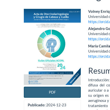
Barra
Conte
Volney Enriq
Universidad 
lateral
princi
https://orci
del
del
Alejandro G
Universidad 
artículo
artícu
https://orci
María Camil
Universidad 
https://orci
Resu
Introducción:
difusa del c
auricular o a
PDF
su origen es
aeruginosa y 
Publicado:
2024-12-23
tratamiento