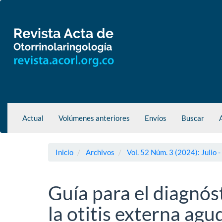
Navegación
principal
Contenido
principal
Barra
lateral
Actual
Volúmenes anteriores
Envíos
Buscar
Inicio
Archivos
Vol. 52 Núm. 3 (2024): Julio 
Guía para el diagnós
la otitis externa agu