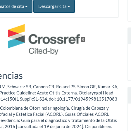
matos de cita
Descargar cita
0
encias
 RM, Schwartz SR, Cannon CR, Roland PS, Simon GR, Kumar KA,
al Practice Guideline: Acute Otitis Externa. Otolaryngol Head
2014;150(1 Suppl):S1-S24. doi: 10.1177/0194599813517083
 Colombiana de Otorrinolaringología, Cirugía de Cabeza y
ofacial y Estética Facial (ACORL). Guías Oficiales ACORL
 evidencia: Guía para el diagnóstico y tratamiento de la Otitis
; 2016 [consultada el 19 de junio de 2024]. Disponible en: