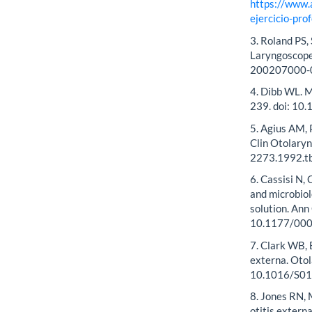
https://www.
ejercicio-pr
3. Roland PS,
Laryngoscope
200207000-
4. Dibb WL. M
239. doi: 1
5. Agius AM, 
Clin Otolaryn
2273.1992.t
6. Cassisi N, 
and microbiol
solution. Ann
10.1177/00
7. Clark WB, 
externa. Oto
10.1016/S0
8. Jones RN, M
otitis extern