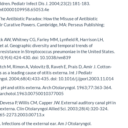
ildren. Pediatr Infect Dis J. 2004;23(2):181-183.
inf.0000109958.65053.4e
The Antibiotic Paradox: How the Misuse of Antibiotic
ir Curative Powers. Cambridge, MA: Perseus Publishing;
k AW, Whitney CG, Farley MM, Lynfield R, Harrison LH,
t al. Geographic diversity and temporal trends of
 resistance in Streptococcus pneumoniae in the United States.
3;9(4):424-430. doi: 10.1038/nm839
tch M, Rimon A, Volovitz B, Raveh E, Prais D, Amir J. Cotton-
s as a leading cause of otitis externa. Int J Pediatr
ngol. 2004;68(4):433-435. doi: 10.1016/j.ijporl.2003.11.014
. pH and otitis externa. Arch Otolaryngol. 1963;77:363-364.
1/archotol.1963.00750010377005
Devesa P, Willis CM, Capper JW. External auditory canal pH in
s externa. Clin Otolaryngol Allied Sci. 2003;28(4):320-324.
365-2273.2003.00713.x
. Infections of the external ear. Am J Otolaryngol.