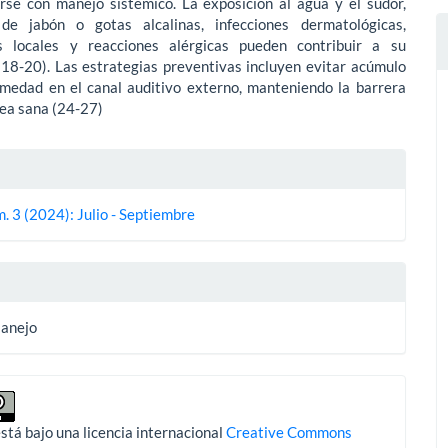
se con manejo sistémico. La exposición al agua y el sudor,
 de jabón o gotas alcalinas, infecciones dermatológicas,
s locales y reacciones alérgicas pueden contribuir a su
(18-20). Las estrategias preventivas incluyen evitar acúmulo
medad en el canal auditivo externo, manteniendo la barrera
nea sana (24-27)
es
. 3 (2024): Julio - Septiembre
lo
Manejo
stá bajo una licencia internacional
Creative Commons