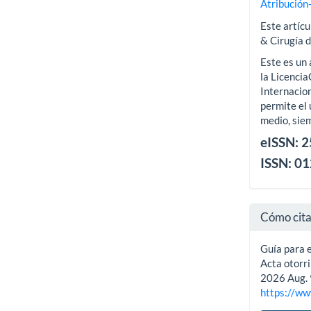
Atribución
Este artícu
& Cirugía 
Este es un 
la Licenci
Internacion
permite el 
medio, siem
eISSN: 
ISSN: 0
Cómo cit
Guía para e
Acta otorri
2026 Aug. 
https://ww