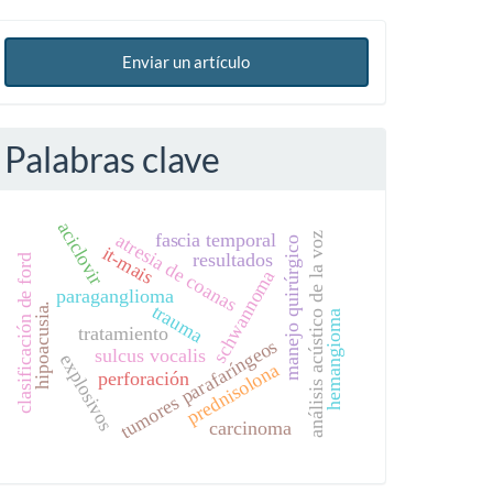
Enviar un artículo
Palabras clave
aciclovir
fascia temporal
atresia de coanas
análisis acústico de la voz
manejo quirúrgico
it-mais
resultados
clasificación de ford
schwannoma
paraganglioma
hipoacusia.
trauma
hemangioma
tratamiento
tumores parafaríngeos
sulcus vocalis
explosivos
prednisolona
perforación
carcinoma