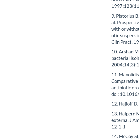
1997;123(11
9. Pistorius 
al. Prospectiv
with or witho
otic suspensio
Clin Pract. 
10. Arshad M,
bacterial isol
2004;14(3):
11. Manolidis
Comparative e
antibiotic dr
doi: 10.1016
12. Hajioff D
13. Halpern M
externa. J A
12-1-1
14. McCoy SI,