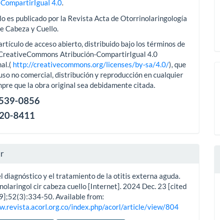
-CompartirIgual 4.0
.
lo es publicado por la Revista Acta de Otorrinolaringología
de Cabeza y Cuello.
artículo de acceso abierto, distribuido bajo los términos de
aCreativeCommons Atribución-CompartirIgual 4.0
al.(
http://creativecommons.org/licenses/by-sa/4.0/
), que
uso no comercial, distribución y reproducción en cualquier
pre que la obra original sea debidamente citada.
2539-0856
120-8411
ar
l diagnóstico y el tratamiento de la otitis externa aguda.
nolaringol cir cabeza cuello [Internet]. 2024 Dec. 23 [cited
9];52(3):334-50. Available from:
w.revista.acorl.org.co/index.php/acorl/article/view/804