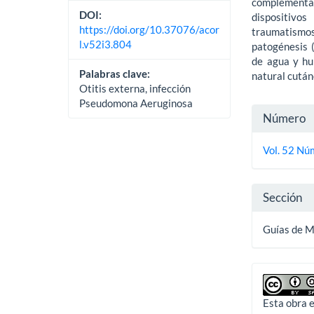
complementar
DOI:
dispositivos
https://doi.org/10.37076/acor
traumatismo
l.v52i3.804
patogénesis 
de agua y hu
Palabras clave:
natural cutá
Otitis externa, infección
Pseudomona Aeruginosa
Detall
Número
del
Vol. 52 Núm
artícu
Sección
Guías de 
Esta obra e