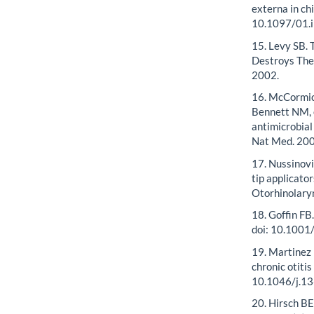
externa in ch
10.1097/01.
15. Levy SB. 
Destroys The
2002.
16. McCormic
Bennett NM, e
antimicrobial
Nat Med. 200
17. Nussinovi
tip applicator
Otorhinolary
18. Goffin FB
doi: 10.100
19. Martinez 
chronic otiti
10.1046/j.1
20. Hirsch BE