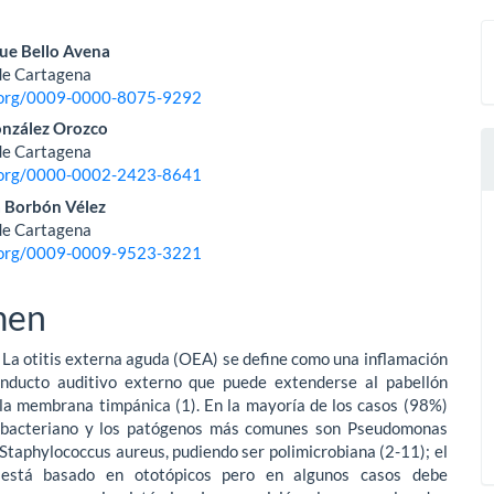
nido
ue Bello Avena
de Cartagena
pal
d.org/0009-0000-8075-9292
onzález Orozco
de Cartagena
lo
d.org/0000-0002-2423-8641
a Borbón Vélez
de Cartagena
d.org/0009-0009-9523-3221
men
 La otitis externa aguda (OEA) se define como una inflamación
onducto auditivo externo que puede extenderse al pabellón
 la membrana timpánica (1). En la mayoría de los casos (98%)
 bacteriano y los patógenos más comunes son Pseudomonas
Staphylococcus aureus, pudiendo ser polimicrobiana (2-11); el
 está basado en ototópicos pero en algunos casos debe