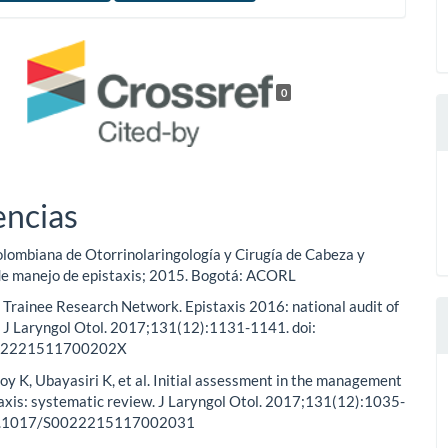
0
encias
lombiana de Otorrinolaringología y Cirugía de Cabeza y
 de manejo de epistaxis; 2015. Bogotá: ACORL
Trainee Research Network. Epistaxis 2016: national audit of
J Laryngol Otol. 2017;131(12):1131-1141. doi:
02221511700202X
y K, Ubayasiri K, et al. Initial assessment in the management
taxis: systematic review. J Laryngol Otol. 2017;131(12):1035-
10.1017/S0022215117002031