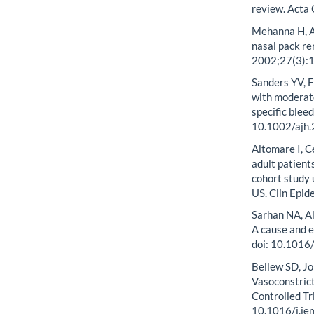
review. Acta 
Mehanna H, Ab
nasal pack rem
2002;27(3):1
Sanders YV, F
with moderate
specific blee
10.1002/ajh
Altomare I, C
adult patien
cohort study 
US. Clin Epi
Sarhan NA, A
A cause and e
doi: 10.1016
Bellew SD, Jo
Vasoconstrict
Controlled Tr
10.1016/j.j