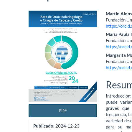
Barra
Conte
Martin Alon
Fundación Uni
lateral
princi
https://orci
del
del
María Paula 
Fundación Uni
artículo
artícu
https://orci
Margarita Ma
Fundación Uni
https://orci
Resu
Introducción:
puede variar
graves que 
PDF
frecuencia, la
variedad de 
Publicado:
2024-12-23
para su man