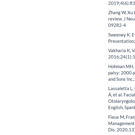
2019;4(6):81
Zhang W, Xu L,
review. J Ne
09282-4
Sweeney K. Ev
Presentation
Vakharia K, V
2016;24(1):1
Hohman MH, H
palsy: 2000 p
and Sons Inc.
Lassaletta L,
Á, et al. Faci
Otolaryngolog
English, Span
Fieux M, Franc
Management o
Dis. 2020;13