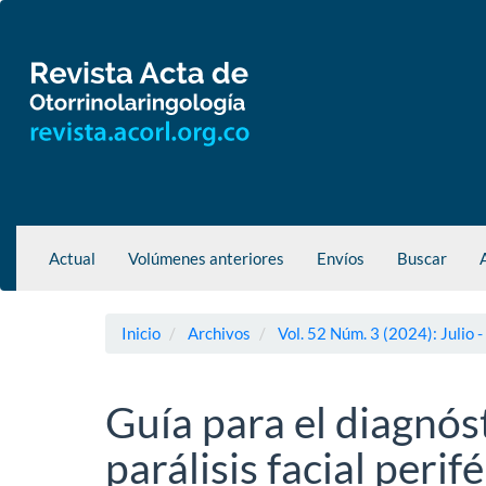
Navegación
principal
Contenido
principal
Barra
lateral
Actual
Volúmenes anteriores
Envíos
Buscar
Inicio
Archivos
Vol. 52 Núm. 3 (2024): Julio 
Guía para el diagnós
parálisis facial perif