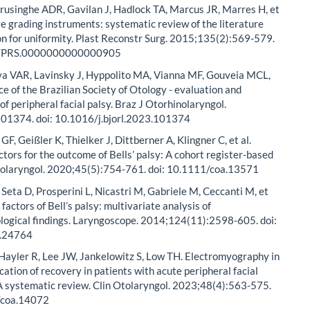
rusinghe ADR, Gavilan J, Hadlock TA, Marcus JR, Marres H, et
rve grading instruments: systematic review of the literature
n for uniformity. Plast Reconstr Surg. 2015;135(2):569-579.
7/PRS.0000000000000905
lva VAR, Lavinsky J, Hyppolito MA, Vianna MF, Gouveia MCL,
rce of the Brazilian Society of Otology - evaluation and
 peripheral facial palsy. Braz J Otorhinolaryngol.
01374. doi: 10.1016/j.bjorl.2023.101374
GF, Geißler K, Thielker J, Dittberner A, Klingner C, et al.
ctors for the outcome of Bells’ palsy: A cohort register-based
Otolaryngol. 2020;45(5):754-761. doi: 10.1111/coa.13571
 Seta D, Prosperini L, Nicastri M, Gabriele M, Ceccanti M, et
 factors of Bell’s palsy: multivariate analysis of
logical findings. Laryngoscope. 2014;124(11):2598-605. doi:
y.24764
Hayler R, Lee JW, Jankelowitz S, Low TH. Electromyography in
cation of recovery in patients with acute peripheral facial
A systematic review. Clin Otolaryngol. 2023;48(4):563-575.
/coa.14072