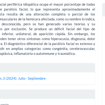
facial periférica idiopática ocupa el mayor porcentaje de todas
e parálisis facial, lo que representa aproximadamente el
ta resulta de una alteración completa o parcial de los
usculares de la hemicara afectada, como su nombre lo indica,
 desconocida, pero se han generado varias teorías y su
es por exclusión. Se produce un déficit facial del tipo de
inferior, unilateral, de aparición rápida. Sin embargo, los
eden tener otros síntomas como hiperacusia, disgeusia, dolor
ra. El diagnóstico diferencial de la parálisis facial es extenso y
idir en amplias categorías como congénita, cerebrovascular,
eoplásica, inflamatoria o autoinmune y traumática.
es
. 3 (2024): Julio - Septiembre
lo
Manejo