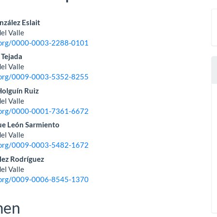
nido
nzález Eslait
el Valle
pal
d.org/0000-0003-2288-0101
 Tejada
el Valle
lo
d.org/0009-0003-5352-8255
Holguín Ruiz
el Valle
d.org/0000-0001-7361-6672
ue León Sarmiento
el Valle
d.org/0009-0003-5482-1672
lez Rodríguez
el Valle
d.org/0009-0006-8545-1370
men