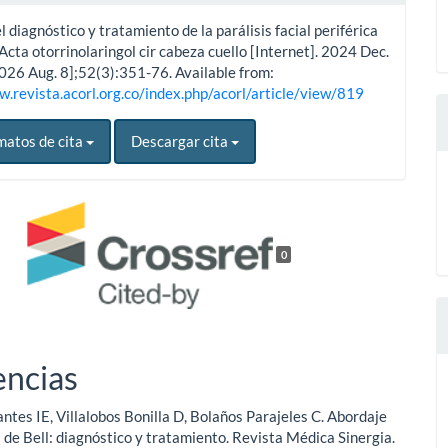
l diagnóstico y tratamiento de la parálisis facial periférica
 Acta otorrinolaringol cir cabeza cuello [Internet]. 2024 Dec.
2026 Aug. 8];52(3):351-76. Available from:
w.revista.acorl.org.co/index.php/acorl/article/view/819
matos de cita
Descargar cita
0
encias
ntes IE, Villalobos Bonilla D, Bolaños Parajeles C. Abordaje
is de Bell: diagnóstico y tratamiento. Revista Médica Sinergia.