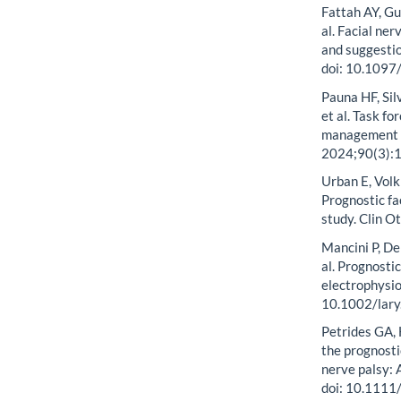
Fattah AY, Gu
al. Facial ne
and suggestio
doi: 10.109
Pauna HF, Si
et al. Task fo
management of
2024;90(3):1
Urban E, Volk 
Prognostic fa
study. Clin 
Mancini P, De
al. Prognostic
electrophysio
10.1002/lar
Petrides GA, 
the prognosti
nerve palsy: 
doi: 10.1111