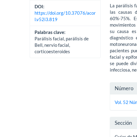
La parálisis 
DOI:
las causas d
https://doi.org/10.37076/acor
60%-75%. Es
l.v52i3.819
movimientos m
su causa es
Palabras clave:
diagnóstico 
Parálisis facial, parálisis de
motoneurona 
Bell, nervio facial,
pacientes pu
corticoesteroides
facial y epífo
se puede div
infecciosa, n
Detall
Número
del
Vol. 52 Núm
artícu
Sección
Guías de 