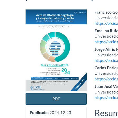
Barra
Conte
Francisco Go
Universidad d
lateral
princi
https://orci
del
del
Emelina Ruiz
Universidad d
artículo
artícu
https://orci
Jorge Alirio 
Universidad d
https://orci
Carlos Enriq
Universidad d
https://orci
Juan José Vé
Universidad d
https://orci
PDF
Resu
Publicado:
2024-12-23