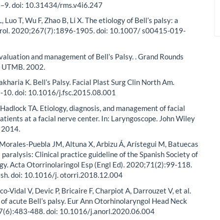
–9. doi: 10.31434/rms.v4i6.247
 Luo T, Wu F, Zhao B, Li X. The etiology of Bell’s palsy: a
urol. 2020;267(7):1896-1905. doi: 10.1007/ s00415-019-
aluation and management of Bell’s Palsy. . Grand Rounds
, UTMB. 2002.
akharia K. Bell’s Palsy. Facial Plast Surg Clin North Am.
-10. doi: 10.1016/j.fsc.2015.08.001
adlock TA. Etiology, diagnosis, and management of facial
atients at a facial nerve center. In: Laryngoscope. John Wiley
; 2014.
 Morales-Puebla JM, Altuna X, Arbizu Á, Arístegui M, Batuecas
al paralysis: Clinical practice guideline of the Spanish Society of
y. Acta Otorrinolaringol Esp (Engl Ed). 2020;71(2):99-118.
ish. doi: 10.1016/j. otorri.2018.12.004
o-Vidal V, Devic P, Bricaire F, Charpiot A, Darrouzet V, et al.
f acute Bell’s palsy. Eur Ann Otorhinolaryngol Head Neck
7(6):483-488. doi: 10.1016/j.anorl.2020.06.004