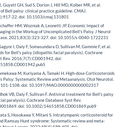
, Guyatt GH, Sud S, Dorion J, Hill MD, Kolber MR, et al.
 Bell palsy: clinical practice guideline. CMAJ.
:917-22. doi: 10.1503/cmaj.131801
chaffer HM, Wozniak A, Leonetti JP. Economic Impact of
aging in the Workup of Uncomplicated Bell’s Palsy. J Neurol
 Base. 2021;83(3):323-327. doi: 10.1055/s-0040-1722231
gyor I, Daly F, Somasundara D, Sullivan M, Gammie F, et al.
s for Bell’s palsy (idiopathic facial paralysis). Cochrane
t Rev. 2016;7(7):CD001942. doi:
651858.CD001942.pub5
Namekawa M, Kuriyama A, Tamaki H. High-dose Corticosteroids
l’s Palsy: Systematic Review and Metaanalysis. Otol Neurotol.
1101-1108. doi: 10.1097/MAO.0000000000002317
hok VB, Daly F, Sullivan F. Antiviral treatment for Bell’s palsy
acial paralysis). Cochrane Database Syst Rev.
D001869. doi: 10.1002/14651858.CD001869.pub9
wata S, Hosokawa Y, Mitani S. Intratympanic corticosteroid for
 and Ramsay Hunt syndrome: Systematic review and meta-
is Nasus Larynx. 2022;49(4):599-605. doi: