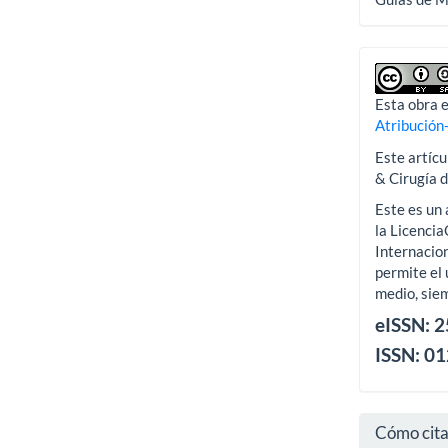
Esta obra e
Atribución
Este artícu
& Cirugía 
Este es un 
la Licenci
Internacion
permite el 
medio, siem
eISSN: 
ISSN: 0
Cómo cit