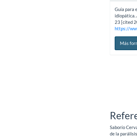
Guía para e
idiopática.
23 [cited 
https://ww
Más for
Refer
Saborío Cerva
de la parális