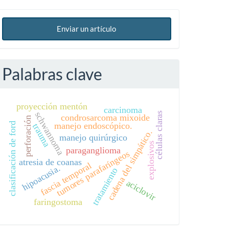
Enviar un artículo
Palabras clave
proyección mentón
carcinoma
schwannoma
células claras
condrosarcoma mixoide
perforación
manejo endoscópico.
clasificación de ford
trauma
cadena del simpático.
manejo quirúrgico
explosivos
paraganglioma
tumores parafaríngeos
atresia de coanas
fascia temporal
hipoacusia.
tratamiento
aciclovir
faringostoma