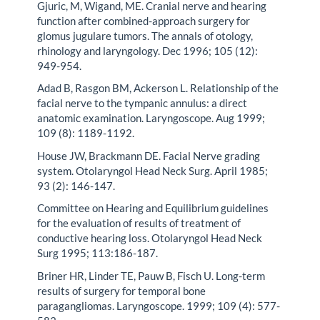
Gjuric, M, Wigand, ME. Cranial nerve and hearing
function after combined-approach surgery for
glomus jugulare tumors. The annals of otology,
rhinology and laryngology. Dec 1996; 105 (12):
949-954.
Adad B, Rasgon BM, Ackerson L. Relationship of the
facial nerve to the tympanic annulus: a direct
anatomic examination. Laryngoscope. Aug 1999;
109 (8): 1189-1192.
House JW, Brackmann DE. Facial Nerve grading
system. Otolaryngol Head Neck Surg. April 1985;
93 (2): 146-147.
Committee on Hearing and Equilibrium guidelines
for the evaluation of results of treatment of
conductive hearing loss. Otolaryngol Head Neck
Surg 1995; 113:186-187.
Briner HR, Linder TE, Pauw B, Fisch U. Long-term
results of surgery for temporal bone
paragangliomas. Laryngoscope. 1999; 109 (4): 577-