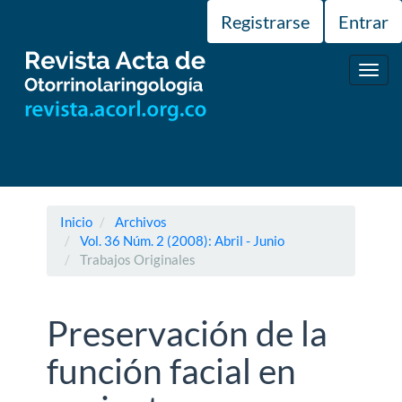
Navegación
Registrarse
Entrar
principal
Contenido
principal
Toggl
Barra
navig
lateral
Inicio
Archivos
Vol. 36 Núm. 2 (2008): Abril - Junio
Trabajos Originales
Preservación de la
función facial en