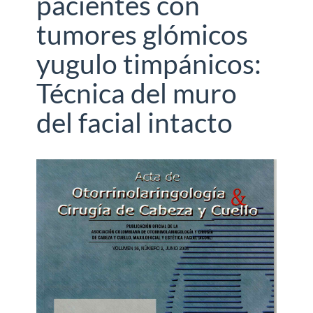
pacientes con
tumores glómicos
yugulo timpánicos:
Técnica del muro
del facial intacto
Barra
lateral
del
artículo