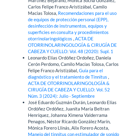
Martínez Bejarano, Mónica Socha Gonzalez,
Carlos Felipe Franco Aristizábal, Camilo
Macias Tolosa,
Recomendaciones para el uso
de equipos de protección personal (EPP),
desinfección de instrumentos, equipos y
superficies en consulta y procedimientos
otorrinolaringológicos
,
ACTA DE
OTORRINOLARINGOLOGÍA & CIRUGÍA DE
CABEZA Y CUELLO: Vol. 48 (2020): Supl. 1
Leonardo Elías Ordóñez Ordoñez, Daniela
Cerón Perdomo, Camilo Macías Tolosa, Carlos
Felipe Franco Aristizábal,
Guía para el
diagnóstico y el tratamiento de Tinnitus
,
ACTA DE OTORRINOLARINGOLOGÍA &
CIRUGÍA DE CABEZA Y CUELLO: Vol. 52
Núm. 3 (2024): Julio - Septiembre
José Eduardo Guzmán Durán, Leonardo Elías
Ordóñez Ordóñez, Juanita María Beltran
Henríquez, Johanna Ximena Valderrama
Penagos, Néstor Ricardo González Marín,
Mónica Forero Llinás, Alix Forero Acosta,
Manejo del tinnitus con estimulador de sonido