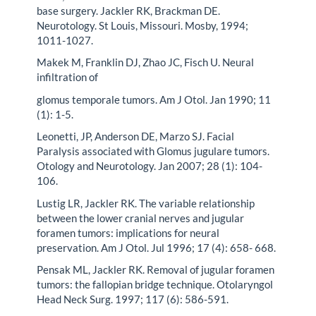
base surgery. Jackler RK, Brackman DE.
Neurotology. St Louis, Missouri. Mosby, 1994;
1011-1027.
Makek M, Franklin DJ, Zhao JC, Fisch U. Neural
infiltration of
glomus temporale tumors. Am J Otol. Jan 1990; 11
(1): 1-5.
Leonetti, JP, Anderson DE, Marzo SJ. Facial
Paralysis associated with Glomus jugulare tumors.
Otology and Neurotology. Jan 2007; 28 (1): 104-
106.
Lustig LR, Jackler RK. The variable relationship
between the lower cranial nerves and jugular
foramen tumors: implications for neural
preservation. Am J Otol. Jul 1996; 17 (4): 658- 668.
Pensak ML, Jackler RK. Removal of jugular foramen
tumors: the fallopian bridge technique. Otolaryngol
Head Neck Surg. 1997; 117 (6): 586-591.