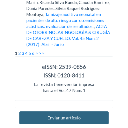
Marín, Ricardo Silva Rueda, Claudia Ramírez,
Dunia Paredes, Silvia Raquel Rodríguez
Montoya,
Tamizaje auditivo neonatal en
pacientes de alto riesgo con otoemisiones
acústicas: evaluación de resultados.
,
ACTA
DE OTORRINOLARINGOLOGÍA & CIRUGÍA
DE CABEZA Y CUELLO: Vol. 45 Núm. 2
(2017): Abril - Junio
1
2
3
4
5
6
>
>>
issn
eISSN: 2539-0856
ISSN: 0120-8411
La revista tiene versión impresa
hasta el Vol. 47 Num. 1
Enviar un artículo