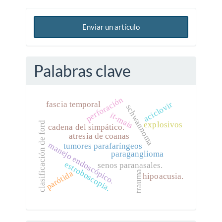
Enviar un artículo
Palabras clave
perforación
fascia temporal
aciclovir
schwannoma
it-mais
explosivos
clasificación de ford
cadena del simpático.
atresia de coanas
manejo endoscópico.
tumores parafaríngeos
paraganglioma
estroboscopia.
senos paranasales.
parótida
trauma
hipoacusia.