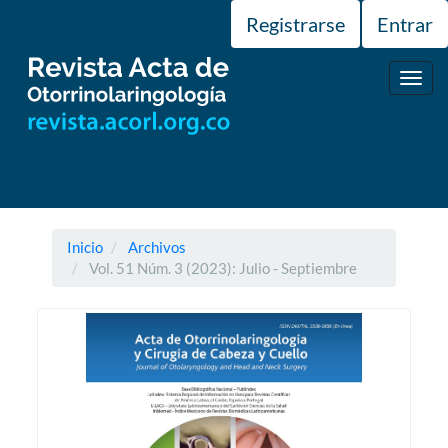
Navegación
Registrarse
Entrar
principal
Contenido
principal
Toggl
Barra
navig
lateral
Inicio
Archivos
Vol. 51 Núm. 3 (2023): Julio - Septiembre