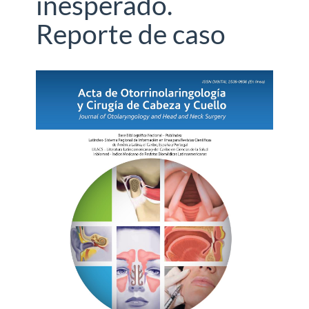
inesperado.
Reporte de caso
Barra
lateral
del
artículo