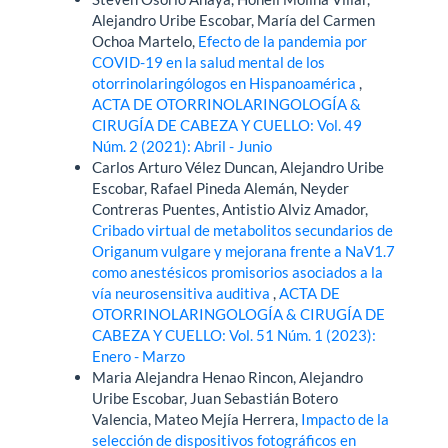
Alejandro Uribe Escobar, María del Carmen
Ochoa Martelo,
Efecto de la pandemia por
COVID-19 en la salud mental de los
otorrinolaringólogos en Hispanoamérica
,
ACTA DE OTORRINOLARINGOLOGÍA &
CIRUGÍA DE CABEZA Y CUELLO: Vol. 49
Núm. 2 (2021): Abril - Junio
Carlos Arturo Vélez Duncan, Alejandro Uribe
Escobar, Rafael Pineda Alemán, Neyder
Contreras Puentes, Antistio Alviz Amador,
Cribado virtual de metabolitos secundarios de
Origanum vulgare y mejorana frente a NaV1.7
como anestésicos promisorios asociados a la
vía neurosensitiva auditiva
,
ACTA DE
OTORRINOLARINGOLOGÍA & CIRUGÍA DE
CABEZA Y CUELLO: Vol. 51 Núm. 1 (2023):
Enero - Marzo
Maria Alejandra Henao Rincon, Alejandro
Uribe Escobar, Juan Sebastián Botero
Valencia, Mateo Mejía Herrera,
Impacto de la
selección de dispositivos fotográficos en