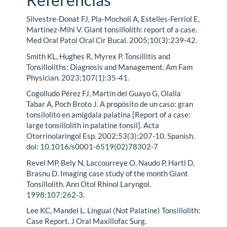
Silvestre-Donat FJ, Pla-Mocholi A, Estelles-Ferriol E,
Martinez-Mihi V. Giant tonsillolith: report of a case.
Med Oral Patol Oral Cir Bucal. 2005;10(3):239-42.
Smith KL, Hughes R, Myrex P. Tonsillitis and
Tonsilloliths: Diagnosis and Management. Am Fam
Physician. 2023;107(1):35-41.
Cogolludo Pérez FJ, Martín del Guayo G, Olalla
Tabar A, Poch Broto J. A propósito de un caso: gran
tonsilolito en amígdala palatina [Report of a case:
large tonsillolith in palatine tonsil]. Acta
Otorrinolaringol Esp. 2002;53(3):207-10. Spanish.
doi: 10.1016/s0001-6519(02)78302-7
Revel MP, Bely N, Laccourreye O, Naudo P, Hartl D,
Brasnu D. Imaging case study of the month Giant
Tonsillolith. Ann Otol Rhinol Laryngol.
1998;107:262-3.
Lee KC, Mandel L. Lingual (Not Palatine) Tonsillolith:
Case Report. J Oral Maxillofac Surg.