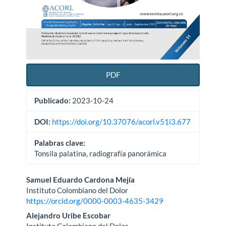
PDF
Publicado:
2023-10-24
DOI:
https://doi.org/10.37076/acorl.v51i3.677
Palabras clave:
Tonsila palatina, radiografía panorámica
Contenido
Samuel Eduardo Cardona Mejía
Instituto Colombiano del Dolor
principal
https://orcid.org/0000-0003-4635-3429
del
Alejandro Uribe Escobar
Instituto Colombiano del Dolor