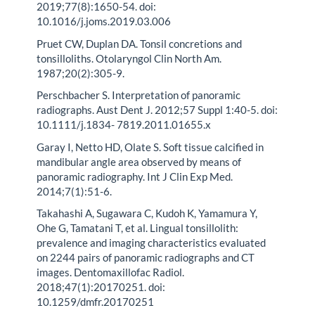
2019;77(8):1650-54. doi:
10.1016/j.joms.2019.03.006
Pruet CW, Duplan DA. Tonsil concretions and
tonsilloliths. Otolaryngol Clin North Am.
1987;20(2):305-9.
Perschbacher S. Interpretation of panoramic
radiographs. Aust Dent J. 2012;57 Suppl 1:40-5. doi:
10.1111/j.1834- 7819.2011.01655.x
Garay I, Netto HD, Olate S. Soft tissue calcified in
mandibular angle area observed by means of
panoramic radiography. Int J Clin Exp Med.
2014;7(1):51-6.
Takahashi A, Sugawara C, Kudoh K, Yamamura Y,
Ohe G, Tamatani T, et al. Lingual tonsillolith:
prevalence and imaging characteristics evaluated
on 2244 pairs of panoramic radiographs and CT
images. Dentomaxillofac Radiol.
2018;47(1):20170251. doi:
10.1259/dmfr.20170251