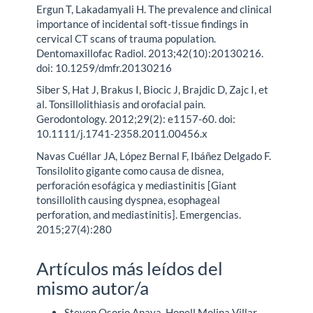
Ergun T, Lakadamyali H. The prevalence and clinical
importance of incidental soft-tissue findings in
cervical CT scans of trauma population.
Dentomaxillofac Radiol. 2013;42(10):20130216.
doi: 10.1259/dmfr.20130216
Siber S, Hat J, Brakus I, Biocic J, Brajdic D, Zajc I, et
al. Tonsillolithiasis and orofacial pain.
Gerodontology. 2012;29(2): e1157-60. doi:
10.1111/j.1741-2358.2011.00456.x
Navas Cuéllar JA, López Bernal F, Ibáñez Delgado F.
Tonsilolito gigante como causa de disnea,
perforación esofágica y mediastinitis [Giant
tonsillolith causing dyspnea, esophageal
perforation, and mediastinitis]. Emergencias.
2015;27(4):280
Artículos más leídos del
mismo autor/a
Steven Osorio Anaya, Honell Molina Villar,