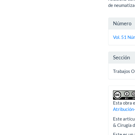
de neumatiza
Detall
Número
del
Vol. 51 Núm
artícu
Sección
Trabajos O
Esta obra e
Atribución
Este artícu
& Cirugía 
Este es un 