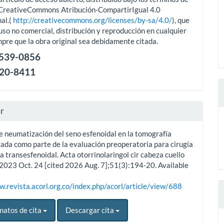
aCreativeCommons Atribución-CompartirIgual 4.0
al.(
http://creativecommons.org/licenses/by-sa/4.0/
), que
uso no comercial, distribución y reproducción en cualquier
pre que la obra original sea debidamente citada.
2539-0856
120-8411
ar
e neumatización del seno esfenoidal en la tomografía
ada como parte de la evaluación preoperatoria para cirugía
 transesfenoidal. Acta otorrinolaringol cir cabeza cuello
. 2023 Oct. 24 [cited 2026 Aug. 7];51(3):194-20. Available
w.revista.acorl.org.co/index.php/acorl/article/view/688
matos de cita
Descargar cita