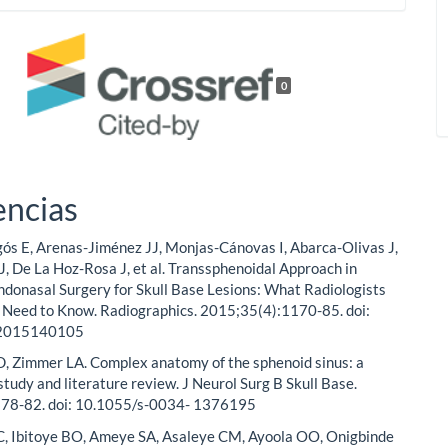
0
encias
ós E, Arenas-Jiménez JJ, Monjas-Cánovas I, Abarca-Olivas J,
J, De La Hoz-Rosa J, et al. Transsphenoidal Approach in
donasal Surgery for Skull Base Lesions: What Radiologists
 Need to Know. Radiographics. 2015;35(4):1170-85. doi:
.2015140105
, Zimmer LA. Complex anatomy of the sphenoid sinus: a
study and literature review. J Neurol Surg B Skull Base.
78-82. doi: 10.1055/s-0034- 1376195
 Ibitoye BO, Ameye SA, Asaleye CM, Ayoola OO, Onigbinde