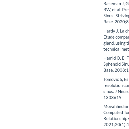
Raseman J, Gu
RW, et al. P
Sinus: Strivi
Base. 2020;8
Hardy J. La c
Etude compara
gland, using 
technical me
Hamid O, El F
Sphenoid Sinu
Base. 2008;1
Tomovic S, Es
resolution co
sinus. J Neur
1333619
Movahhedian 
Computed Tom
Relationship 
2021;20(1):