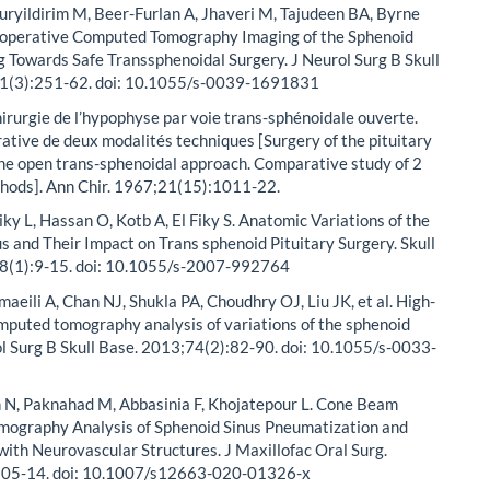
ryildirim M, Beer-Furlan A, Jhaveri M, Tajudeen BA, Byrne
reoperative Computed Tomography Imaging of the Sphenoid
ng Towards Safe Transsphenoidal Surgery. J Neurol Surg B Skull
1(3):251-62. doi: 10.1055/s-0039-1691831
hirurgie de l’hypophyse par voie trans-sphénoidale ouverte.
tive de deux modalités techniques [Surgery of the pituitary
the open trans-sphenoidal approach. Comparative study of 2
thods]. Ann Chir. 1967;21(15):1011-22.
iky L, Hassan O, Kotb A, El Fiky S. Anatomic Variations of the
s and Their Impact on Trans sphenoid Pituitary Surgery. Skull
8(1):9-15. doi: 10.1055/s-2007-992764
maeili A, Chan NJ, Shukla PA, Choudhry OJ, Liu JK, et al. High-
mputed tomography analysis of variations of the sphenoid
ol Surg B Skull Base. 2013;74(2):82-90. doi: 10.1055/s-0033-
N, Paknahad M, Abbasinia F, Khojatepour L. Cone Beam
ography Analysis of Sphenoid Sinus Pneumatization and
with Neurovascular Structures. J Maxillofac Oral Surg.
105-14. doi: 10.1007/s12663-020-01326-x