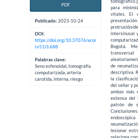
tomográfico 
PDF
para minimiz
vitales. El
presentaci
Publicado:
2023-10-24
protrusión/d
intersinusal
DOI:
computarizada
https://doi.org/10.37076/acor
Bogotá. Met
l.v51i3.688
transversa
aleatoriamen
Palabras clave:
de neumatiza
Seno esfenoidal, tomografía
descriptiva. 
computarizada, arteria
la clasificac
carotida, interna, riesgo
del sellar y 
ambas más c
extensa del 
patrón de s
Conclusiones
endoscópica 
neumatización
lesionar est
relaciona con