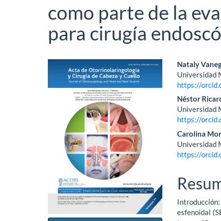
como parte de la ev
para cirugía endoscó
Barra
Conte
Nataly Vane
Universidad 
lateral
princi
https://orci
del
del
Néstor Ricar
Universidad 
artículo
artícu
https://orci
Carolina Mor
Universidad 
https://orci
Resu
Introducción
esfenoidal (S