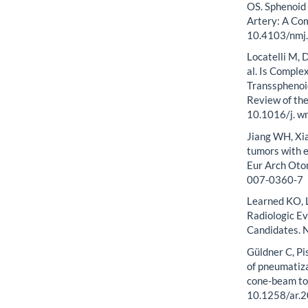
OS. Sphenoid 
Artery: A Co
10.4103/nm
Locatelli M, D
al. Is Comple
Transsphenoid
Review of th
10.1016/j. w
Jiang WH, Xia
tumors with 
Eur Arch Oto
007-0360-7
Learned KO, 
Radiologic Ev
Candidates. 
Güldner C, Pi
of pneumatiza
cone-beam to
10.1258/ar.