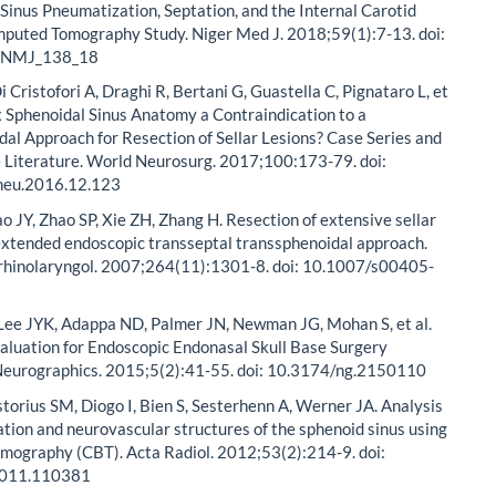
Sinus Pneumatization, Septation, and the Internal Carotid
mputed Tomography Study. Niger Med J. 2018;59(1):7-13. doi:
j.NMJ_138_18
i Cristofori A, Draghi R, Bertani G, Guastella C, Pignataro L, et
x Sphenoidal Sinus Anatomy a Contraindication to a
al Approach for Resection of Sellar Lesions? Case Series and
e Literature. World Neurosurg. 2017;100:173-79. doi:
neu.2016.12.123
o JY, Zhao SP, Xie ZH, Zhang H. Resection of extensive sellar
extended endoscopic transseptal transsphenoidal approach.
rhinolaryngol. 2007;264(11):1301-8. doi: 10.1007/s00405-
Lee JYK, Adappa ND, Palmer JN, Newman JG, Mohan S, et al.
aluation for Endoscopic Endonasal Skull Base Surgery
Neurographics. 2015;5(2):41-55. doi: 10.3174/ng.2150110
storius SM, Diogo I, Bien S, Sesterhenn A, Werner JA. Analysis
tion and neurovascular structures of the sphenoid sinus using
mography (CBT). Acta Radiol. 2012;53(2):214-9. doi:
2011.110381