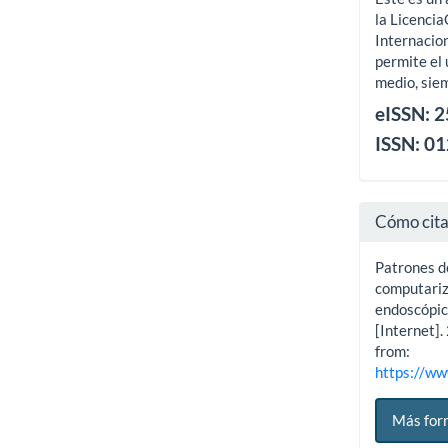
la Licenci
Internacion
permite el 
medio, siem
eISSN: 
ISSN: 0
Cómo cit
Patrones d
computariz
endoscópica
[Internet]
from:
https://ww
Más for