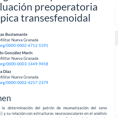
aluación preoperatoria
pica transesfenoidal
nido
gas Bustamante
Militar Nueva Granada
pal
d.org/0000-0002-6712-5591
do González Marín
Militar Nueva Granada
lo
d.org/0000-0003-1449-9458
a Díaz
Militar Nueva Granada
d.org/0000-0002-4257-2379
men
: la determinación del patrón de neumatización del seno
E) y su relación con estructuras neurovasculares en el análisis