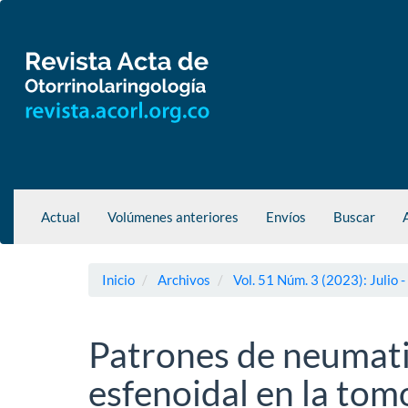
Navegación
principal
Contenido
principal
Barra
lateral
Actual
Volúmenes anteriores
Envíos
Buscar
Inicio
Archivos
Vol. 51 Núm. 3 (2023): Julio 
Patrones de neumati
esfenoidal en la to