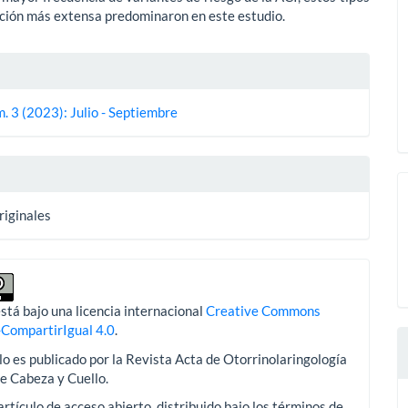
ción más extensa predominaron en este estudio.
es
. 3 (2023): Julio - Septiembre
lo
riginales
stá bajo una licencia internacional
Creative Commons
-CompartirIgual 4.0
.
lo es publicado por la Revista Acta de Otorrinolaringología
de Cabeza y Cuello.
artículo de acceso abierto, distribuido bajo los términos de