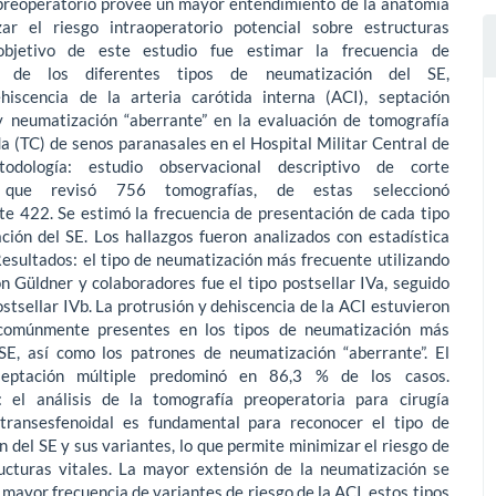
preoperatorio provee un mayor entendimiento de la anatomía
ar el riesgo intraoperatorio potencial sobre estructuras
 objetivo de este estudio fue estimar la frecuencia de
ón de los diferentes tipos de neumatización del SE,
ehiscencia de la arteria carótida interna (ACI), septación
 y neumatización “aberrante” en la evaluación de tomografía
 (TC) de senos paranasales en el Hospital Militar Central de
odología: estudio observacional descriptivo de corte
l que revisó 756 tomografías, de estas seleccionó
te 422. Se estimó la frecuencia de presentación de cada tipo
ción del SE. Los hallazgos fueron analizados con estadística
Resultados: el tipo de neumatización más frecuente utilizando
ión Güldner y colaboradores fue el tipo postsellar IVa, seguido
postsellar IVb. La protrusión y dehiscencia de la ACI estuvieron
omúnmente presentes en los tipos de neumatización más
SE, así como los patrones de neumatización “aberrante”. El
eptación múltiple predominó en 86,3 % de los casos.
: el análisis de la tomografía preoperatoria para cirugía
transesfenoidal es fundamental para reconocer el tipo de
 del SE y sus variantes, lo que permite minimizar el riesgo de
ructuras vitales. La mayor extensión de la neumatización se
 mayor frecuencia de variantes de riesgo de la ACI, estos tipos