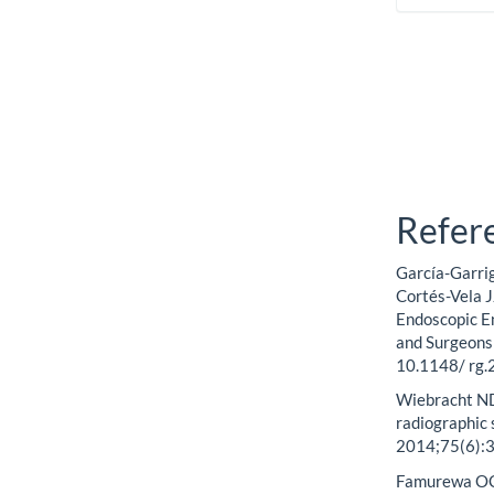
Refer
García-Garrig
Cortés-Vela J
Endoscopic En
and Surgeons
10.1148/ rg
Wiebracht ND
radiographic 
2014;75(6):3
Famurewa OC,