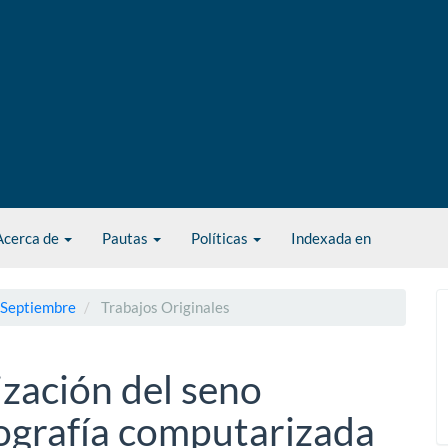
Acerca de
Pautas
Políticas
Indexada en
- Septiembre
Trabajos Originales
zación del seno
mografía computarizada