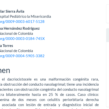
nido
lar Sierra Ávila
pital Pediátrico la Misericordia
pal
d.org/0009-0003-6017-5128
ina Hernández Rodríguez
Nacional de Colombia
lo
d.org/0000-0003-0184-745X
a Torres
Nacional de Colombia
d.org/0009-0004-5905-3382
men
: el dacriocistocele es una malformación congénita rara,
la obstrucción del conducto nasolagrimal; tiene una incidencia
acientes con obstrucción congénita del conducto nasolagrimal
ra bilateralmente hasta en 25 % de casos. Caso clínico:
menina de dos meses con celulitis periorbitaria derecha
 asociada con lesión de entrada y diagnóstico inicial de