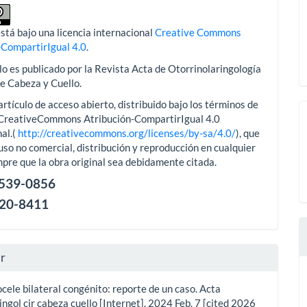
stá bajo una licencia internacional
Creative Commons
-CompartirIgual 4.0
.
lo es publicado por la Revista Acta de Otorrinolaringología
de Cabeza y Cuello.
artículo de acceso abierto, distribuido bajo los términos de
aCreativeCommons Atribución-CompartirIgual 4.0
al.(
http://creativecommons.org/licenses/by-sa/4.0/
), que
uso no comercial, distribución y reproducción en cualquier
pre que la obra original sea debidamente citada.
2539-0856
120-8411
ar
cele bilateral congénito: reporte de un caso. Acta
ingol cir cabeza cuello [Internet]. 2024 Feb. 7 [cited 2026