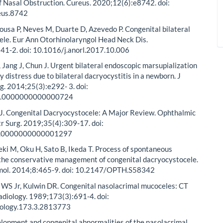
f Nasal Obstruction. Cureus. 2020;12(6):e8742. doi:
eus.8742
ousa P, Neves M, Duarte D, Azevedo P. Congenital bilateral
ele. Eur Ann Otorhinolaryngol Head Neck Dis.
41-2. doi: 10.1016/j.anorl.2017.10.006
, Jang J, Chun J. Urgent bilateral endoscopic marsupialization
y distress due to bilateral dacryocystitis in a newborn. J
g. 2014;25(3):e292- 3. doi:
S.0000000000000724
MJ. Congenital Dacryocystocele: A Major Review. Ophthalmic
r Surg. 2019;35(4):309-17. doi:
P.0000000000001297
i M, Oku H, Sato B, Ikeda T. Process of spontaneous
 the conservative management of congenital dacryocystocele.
mol. 2014;8:465-9. doi: 10.2147/OPTH.S58342
 WS Jr, Kulwin DR. Congenital nasolacrimal mucoceles: CT
adiology. 1989;173(3):691-4. doi:
iology.173.3.2813773
lopment and congenital abnormalities of the nasolacrimal