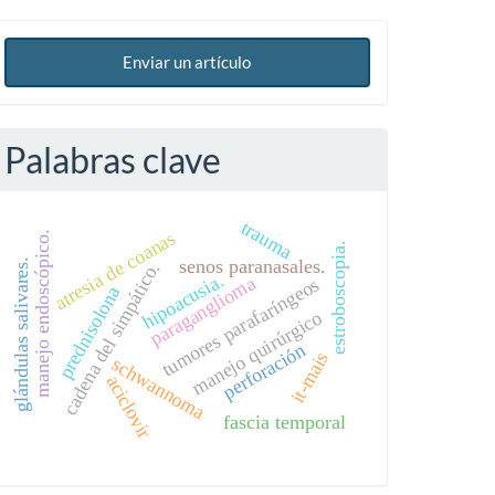
Enviar un artículo
Palabras clave
trauma
atresia de coanas
manejo endoscópico.
estroboscopia.
senos paranasales.
glándulas salivares.
cadena del simpático.
hipoacusia.
paraganglioma
tumores parafaríngeos
prednisolona
manejo quirúrgico
perforación
it-mais
schwannoma
aciclovir
fascia temporal