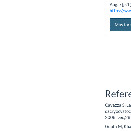
Aug. 7];51
https://ww
Más for
Refer
Cavazza S, Laf
dacryocystoce
2008 Dec;28
Gupta M, Khan