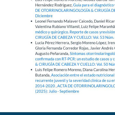
Hernández Rodríguez,
Guía para el diagnóstico
DE OTORRINOLARINGOLOGÍA & CIRUGÍA DE CA
Diciembre
Leonel Fernando Malaver Caicedo, Daniel Rica
Valentina Rubiano Villamil, Luiz Felipe Maranh
médico y quirúrgico. Reporte de casos yrevisión
CIRUGÍA DE CABEZA Y CUELLO: Vol. 53 Núm. 4
Lucia Pérez Herrera, Sergio Moreno López, Ire
Gloria Fernanda Corredor Rojas, Javier Andrés 
Augusto Peñaranda,
Síntomas otorrinolaringoló
confirmada con RT-PCR: un estudio de casos y 
& CIRUGÍA DE CABEZA Y CUELLO: Vol. 50 Núm.
Luis Felipe Romero Moreno, Diana Carolina Her
Butanda,
Asociación entre el estado nutricional
recurrente juvenil y la severidad clínica de su 
2014-2020
,
ACTA DE OTORRINOLARINGOLOGÍ
(2025): Julio - Septiembre