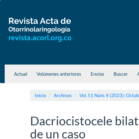
Navegación
principal
Contenido
principal
Barra
lateral
Actual
Volúmenes anteriores
Envíos
Buscar
Inicio
Archivos
Vol. 51 Núm. 4 (2023): Octub
Dacriocistocele bila
de un caso