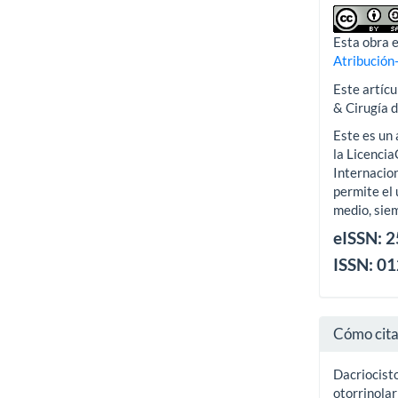
Esta obra e
Atribución
Este artícu
& Cirugía 
Este es un 
la Licenci
Internacion
permite el 
medio, siem
eISSN: 
ISSN: 0
Cómo cit
Dacriocisto
otorrinolar