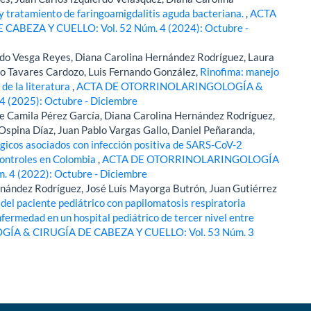
 y tratamiento de faringoamigdalitis aguda bacteriana.
,
ACTA
BEZA Y CUELLO: Vol. 52 Núm. 4 (2024): Octubre -
rdo Vesga Reyes, Diana Carolina Hernández Rodríguez, Laura
ão Tavares Cardozo, Luis Fernando González,
Rinofima: manejo
 de la literatura
,
ACTA DE OTORRINOLARINGOLOGÍA &
 (2025): Octubre - Diciembre
ne Camila Pérez García, Diana Carolina Hernández Rodríguez,
Ospina Díaz, Juan Pablo Vargas Gallo, Daniel Peñaranda,
gicos asociados con infección positiva de SARS-CoV-2
controles en Colombia
,
ACTA DE OTORRINOLARINGOLOGÍA
 4 (2022): Octubre - Diciembre
nández Rodríguez, José Luís Mayorga Butrón, Juan Gutiérrez
 del paciente pediátrico con papilomatosis respiratoria
enfermedad en un hospital pediátrico de tercer nivel entre
A & CIRUGÍA DE CABEZA Y CUELLO: Vol. 53 Núm. 3