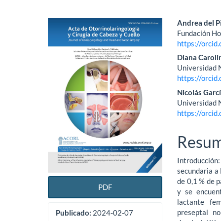
Barra
Conte
Andrea del Pi
Fundación Hos
lateral
princi
https://orci
del
del
Diana Carol
Universidad 
artículo
artícu
https://orci
Nicolás Garcí
Universidad 
https://orci
Resu
Introducción
secundaria a 
de 0,1 % de p
PDF
y se encuent
lactante fe
preseptal no
Publicado:
2024-02-07