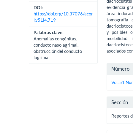
dacriocistiti
evidencia gr
DOI:
área indurad
https://doi.org/10.37076/acor
tomografía 
l.v51i4.719
dacriocistoce
y posibles c
Palabras clave:
morbilidad
Anomalías congénitas,
dacriocistoc
conducto nasolagrimal,
asociados con
obstrucción del conducto
lagrimal
Detall
Número
del
Vol. 51 Nú
artícu
Sección
Reportes d