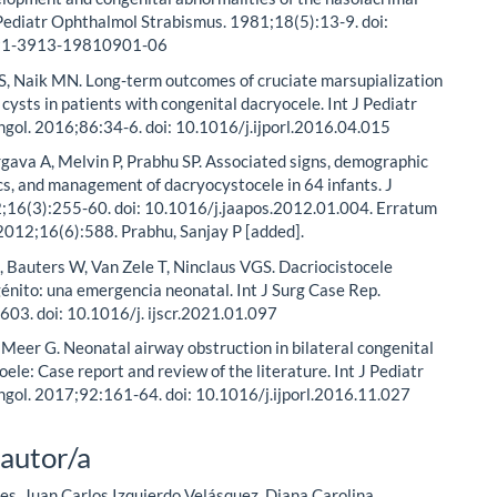
Pediatr Ophthalmol Strabismus. 1981;18(5):13-9. doi:
91-3913-19810901-06
 S, Naik MN. Long-term outcomes of cruciate marsupialization
 cysts in patients with congenital dacryocele. Int J Pediatr
gol. 2016;86:34-6. doi: 10.1016/j.ijporl.2016.04.015
gava A, Melvin P, Prabhu SP. Associated signs, demographic
cs, and management of dacryocystocele in 64 infants. J
16(3):255-60. doi: 10.1016/j.jaapos.2012.01.004. Erratum
2012;16(6):588. Prabhu, Sanjay P [added].
 Bauters W, Van Zele T, Ninclaus VGS. Dacriocistocele
génito: una emergencia neonatal. Int J Surg Case Rep.
03. doi: 10.1016/j. ijscr.2021.01.097
r Meer G. Neonatal airway obstruction in bilateral congenital
ele: Case report and review of the literature. Int J Pediatr
ngol. 2017;92:161-64. doi: 10.1016/j.ijporl.2016.11.027
 autor/a
es, Juan Carlos Izquierdo Velásquez, Diana Carolina