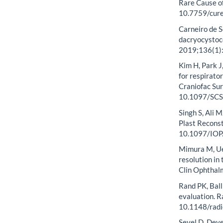
Rare Cause o
10.7759/cur
Carneiro de S
dacryocystoc
2019;136(1):
Kim H, Park J
for respirator
Craniofac Sur
10.1097/SC
Singh S, Ali 
Plast Reconst
10.1097/IO
Mimura M, Uek
resolution in
Clin Ophthal
Rand PK, Ball
evaluation. R
10.1148/rad
Sevel D. Deve