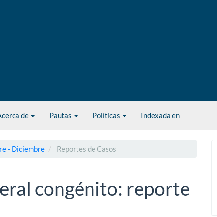
Acerca de
Pautas
Políticas
Indexada en
re - Diciembre
Reportes de Casos
teral congénito: reporte