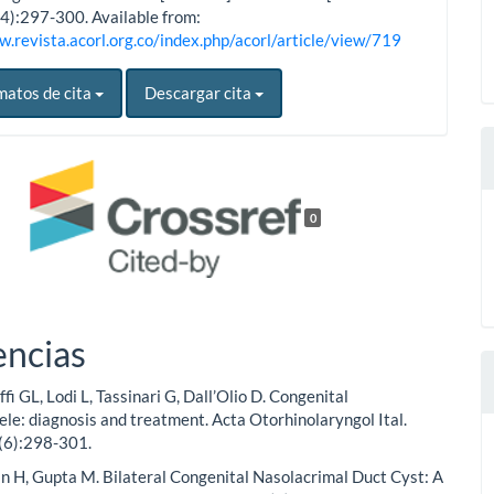
(4):297-300. Available from:
w.revista.acorl.org.co/index.php/acorl/article/view/719
matos de cita
Descargar cita
0
encias
fi GL, Lodi L, Tassinari G, Dall’Olio D. Congenital
le: diagnosis and treatment. Acta Otorhinolaryngol Ital.
(6):298-301.
 H, Gupta M. Bilateral Congenital Nasolacrimal Duct Cyst: A