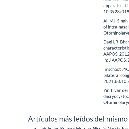
apparatus. J 
10.3928/01
Ali MJ, Singh
of intra-nasal
Otorhinolaryn
Dagi LR, Bhar
characteristi
AAPOS. 2012;
in: J AAPOS. 
Imschoot JYC,
bilateral con
2021;80:1056
Yin T, van de
dacryocystoco
Otorhinolary
Artículos más leídos del mismo
Luis Felipe Romero Moreno, Nicolás García Torr