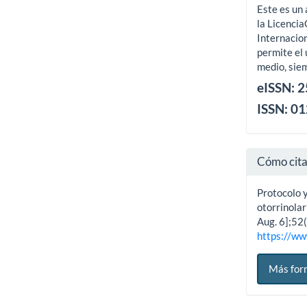
Este es un 
la Licenci
Internacion
permite el 
medio, siem
eISSN: 
ISSN: 0
Cómo cit
Protocolo 
otorrinolar
Aug. 6];52(
https://ww
Más for