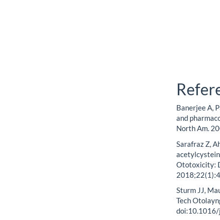
Refer
Banerjee A, P
and pharmaco
North Am. 20
Sarafraz Z, A
acetylcystei
Ototoxicity: 
2018;22(1):
Sturm JJ, Mau
Tech Otolayn
doi:10.1016/