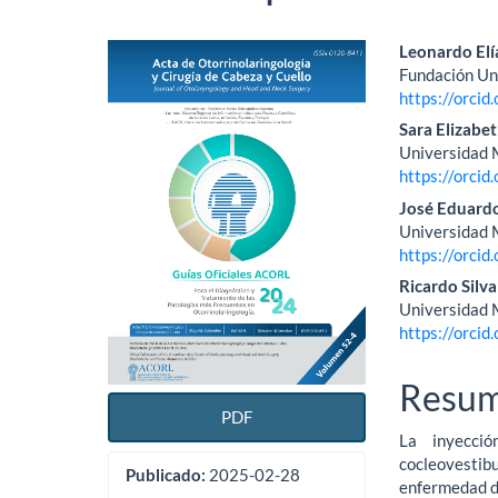
Barra
Conte
Leonardo El
Fundación Uni
lateral
princi
https://orci
del
del
Sara Elizabet
Universidad 
artículo
artícu
https://orci
José Eduard
Universidad 
https://orci
Ricardo Silv
Universidad 
https://orci
Resu
PDF
La inyecció
cocleovestib
Publicado:
2025-02-28
enfermedad de