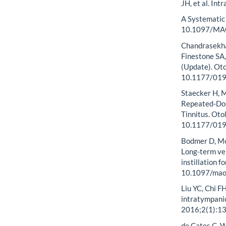
JH, et al. In
A Systematic
10.1097/MA
Chandrasekha
Finestone SA,
(Update). Ot
10.1177/01
Staecker H, M
Repeated-Dos
Tinnitus. Ot
10.1177/01
Bodmer D, Mo
Long-term ver
instillation 
10.1097/ma
Liu YC, Chi F
intratympanic
2016;2(1):13
de Cates C, W