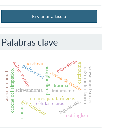
Enviar un artículo
Palabras clave
explosivos
sulcus vocalis
aciclovir
carcinoma
perforación
paraganglioma
senos paranasales.
manejo quirúrgico
cadena del simpático.
atresia de coanas
fascia temporal
trauma
schwannoma
tratamiento.
tumores parafaríngeos
prednisolona
hipoacusia.
células claras
it-mais
nottingham