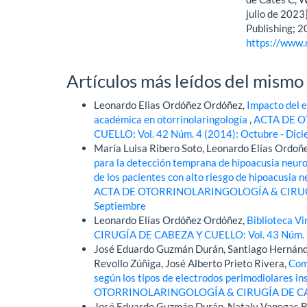
julio de 2023]
Publishing; 2
https://www.
Artículos más leídos del mismo
Leonardo Elias Ordóñez Ordóñez,
Impacto del 
académica en otorrinolaringología
,
ACTA DE O
CUELLO: Vol. 42 Núm. 4 (2014): Octubre - Dic
María Luisa Ribero Soto, Leonardo Elías Ordo
para la detección temprana de hipoacusia neuro
de los pacientes con alto riesgo de hipoacusia 
ACTA DE OTORRINOLARINGOLOGÍA & CIRUGÍA D
Septiembre
Leonardo Elías Ordóñez Ordóñez,
Biblioteca Vi
CIRUGÍA DE CABEZA Y CUELLO: Vol. 43 Núm. 1
José Eduardo Guzmán Durán, Santiago Hernández
Revollo Zúñiga, José Alberto Prieto Rivera,
Comp
según los tipos de electrodos perimodiolares in
OTORRINOLARINGOLOGÍA & CIRUGÍA DE CABEZA
José Eduardo Guzmán Durán, Nataly Vanegas Bu