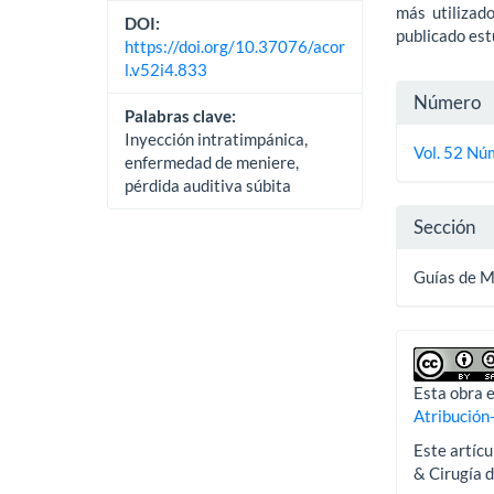
más utilizad
DOI:
publicado est
https://doi.org/10.37076/acor
l.v52i4.833
Detall
Número
Palabras clave:
del
Inyección intratimpánica,
Vol. 52 Nú
enfermedad de meniere,
artícu
pérdida auditiva súbita
Sección
Guías de 
Esta obra e
Atribución
Este artícu
& Cirugía 