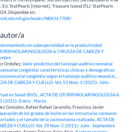
. En: StatPearls [Internet]. Treasure Island (FL): StatPearls
024. Disponible en:
ncbi.nlm.nih.gov/books/NBK567708/
 autor/a
entrenamiento en subespecialidad en la productividad
TORRINOLARINGOLOGÍA & CIRUGÍA DE CABEZA Y
iembre
ñez Ordoñez,
Valor predictivo del tamizaje auditivo neonatal
sensorial congénita: características clínicas y demográficas
neurosensorial congénita según el tamizaje auditivo neonatal.
,
E CABEZA Y CUELLO: Vol. 53 Núm. 3 (2025): Julio -
rtual en Salud (BVS)
,
ACTA DE OTORRINOLARINGOLOGÍA &
 (2015): Enero - Marzo
 González, Rafael Rafael Jaramillo, Francisco Javier
aración de los grados de lesión en las estructuras cocleares
sertados y el tamaño de la cocleostomía realizada
,
ACTA DE
 Y CUELLO: Vol. 39 Núm. 3 (2011): Julio - Septiembre
stamante, Anggie Tatiana Ariza Alvis,
Xantogranuloma