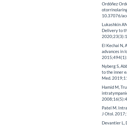
Ordóñez Ordóñ
otorrinolarin
10.37076/aco
Lukashkin AN,
Delivery to t
2020;23(3):1
El Kechai N, 
advances in lo
2015;494(1):
Nyberg S, Abb
to the inner e
Med. 2019;11
Hamid M, Trun
intratympanic
2008;16(5):
Patel M. Intr
J Otol. 2017
Devantier L,