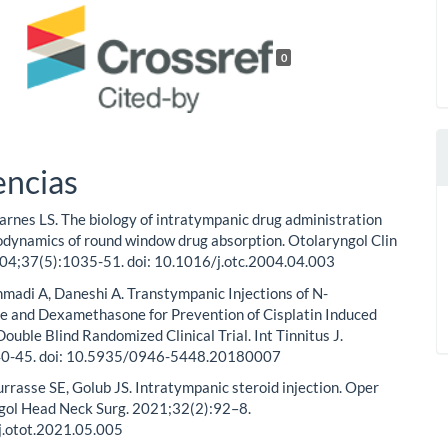
0
encias
arnes LS. The biology of intratympanic drug administration
dynamics of round window drug absorption. Otolaryngol Clin
04;37(5):1035-51. doi: 10.1016/j.otc.2004.04.003
hmadi A, Daneshi A. Transtympanic Injections of N-
ne and Dexamethasone for Prevention of Cisplatin Induced
Double Blind Randomized Clinical Trial. Int Tinnitus J.
40-45. doi: 10.5935/0946-5448.20180007
rrasse SE, Golub JS. Intratympanic steroid injection. Oper
gol Head Neck Surg. 2021;32(2):92–8.
j.otot.2021.05.005