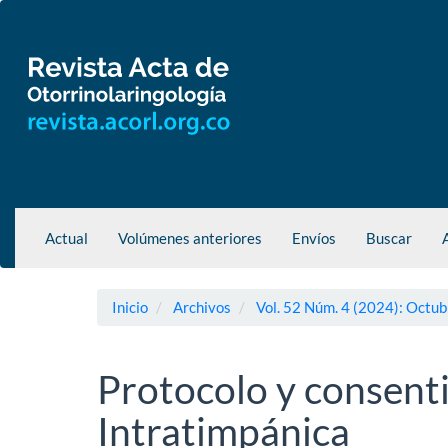
Navegación
principal
Contenido
principal
Barra
lateral
Actual
Volúmenes anteriores
Envíos
Buscar
Inicio
Archivos
Vol. 52 Núm. 4 (2024): Octub
Protocolo y consent
Intratimpánica