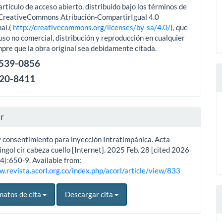
artículo de acceso abierto, distribuido bajo los términos de
aCreativeCommons Atribución-CompartirIgual 4.0
al.(
http://creativecommons.org/licenses/by-sa/4.0/
), que
uso no comercial, distribución y reproducción en cualquier
pre que la obra original sea debidamente citada.
2539-0856
120-8411
ar
y consentimiento para inyección Intratimpánica. Acta
ingol cir cabeza cuello [Internet]. 2025 Feb. 28 [cited 2026
4):650-9. Available from:
w.revista.acorl.org.co/index.php/acorl/article/view/833
matos de cita
Descargar cita