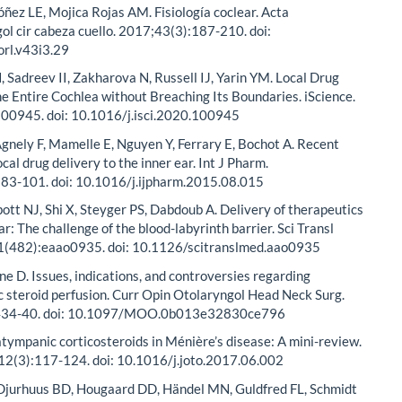
ez LE, Mojica Rojas AM. Fisiología coclear. Acta
gol cir cabeza cuello. 2017;43(3):187-210. doi:
rl.v43i3.29
 Sadreev II, Zakharova N, Russell IJ, Yarin YM. Local Drug
he Entire Cochlea without Breaching Its Boundaries. iScience.
00945. doi: 10.1016/j.isci.2020.100945
Agnely F, Mamelle E, Nguyen Y, Ferrary E, Bochot A. Recent
cal drug delivery to the inner ear. Int J Pharm.
83-101. doi: 10.1016/j.ijpharm.2015.08.015
ott NJ, Shi X, Steyger PS, Dabdoub A. Delivery of therapeutics
ar: The challenge of the blood-labyrinth barrier. Sci Transl
(482):eaao0935. doi: 10.1126/scitranslmed.aao0935
e D. Issues, indications, and controversies regarding
 steroid perfusion. Curr Opin Otolaryngol Head Neck Surg.
434-40. doi: 10.1097/MOO.0b013e32830ce796
atympanic corticosteroids in Ménière’s disease: A mini-review.
;12(3):117-124. doi: 10.1016/j.joto.2017.06.002
 Djurhuus BD, Hougaard DD, Händel MN, Guldfred FL, Schmidt