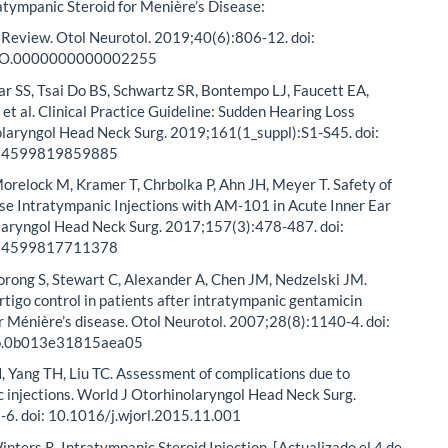
tratympanic Steroid for Menière’s Disease:
 Review. Otol Neurotol. 2019;40(6):806-12. doi:
O.0000000000002255
r SS, Tsai Do BS, Schwartz SR, Bontempo LJ, Faucett EA,
 et al. Clinical Practice Guideline: Sudden Hearing Loss
olaryngol Head Neck Surg. 2019;161(1_suppl):S1-S45. doi:
94599819859885
orelock M, Kramer T, Chrbolka P, Ahn JH, Meyer T. Safety of
e Intratympanic Injections with AM-101 in Acute Inner Ear
olaryngol Head Neck Surg. 2017;157(3):478-487. doi:
94599817711378
rong S, Stewart C, Alexander A, Chen JM, Nedzelski JM.
tigo control in patients after intratympanic gentamicin
for Ménière’s disease. Otol Neurotol. 2007;28(8):1140-4. doi:
o.0b013e31815aea05
H, Yang TH, Liu TC. Assessment of complications due to
 injections. World J Otorhinolaryngol Head Neck Surg.
-6. doi: 10.1016/j.wjorl.2015.11.001
inters R. Intratympanic Steroid Injection. [Actualizado el 4 de