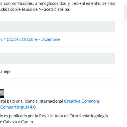
os son corticoides, aminoglucósidos y, recientemente, se han
udios sobre el uso de N- acetilcisteína.
es
m. 4 (2024): Octubre - Diciembre
lo
Manejo
stá bajo una licencia internacional
Creative Commons
-CompartirIgual 4.0
.
lo es publicado por la Revista Acta de Otorrinolaringología
de Cabeza y Cuello.