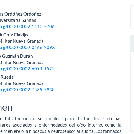
nido
ías Ordóñez Ordoñez
versitaria Sanitas
pal
d.org/0000-0002-1410-5706
h Cruz Clavijo
Militar Nueva Granada
lo
d.org/0000-0002-0466-909X
o Guzmán Duran
Militar Nueva Granada
d.org/0000-0002-6091-1522
a Rueda
Militar Nueva Granada
d.org/0000-0002-7539-5938
men
n Intratimpánica se emplea para tratar los síntomas
ulares asociados a enfermedades del oído interno, como la
 Ménière o la hipoacusia neurosensorial súbita. Los fármacos