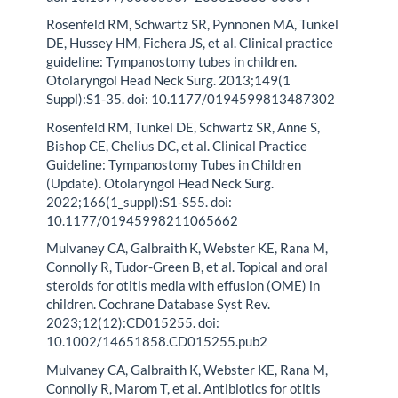
Rosenfeld RM, Schwartz SR, Pynnonen MA, Tunkel
DE, Hussey HM, Fichera JS, et al. Clinical practice
guideline: Tympanostomy tubes in children.
Otolaryngol Head Neck Surg. 2013;149(1
Suppl):S1-35. doi: 10.1177/0194599813487302
Rosenfeld RM, Tunkel DE, Schwartz SR, Anne S,
Bishop CE, Chelius DC, et al. Clinical Practice
Guideline: Tympanostomy Tubes in Children
(Update). Otolaryngol Head Neck Surg.
2022;166(1_suppl):S1-S55. doi:
10.1177/01945998211065662
Mulvaney CA, Galbraith K, Webster KE, Rana M,
Connolly R, Tudor-Green B, et al. Topical and oral
steroids for otitis media with effusion (OME) in
children. Cochrane Database Syst Rev.
2023;12(12):CD015255. doi:
10.1002/14651858.CD015255.pub2
Mulvaney CA, Galbraith K, Webster KE, Rana M,
Connolly R, Marom T, et al. Antibiotics for otitis