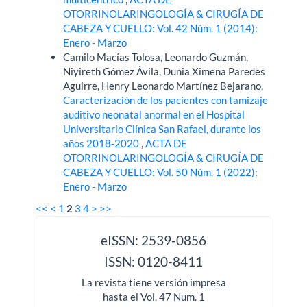
OTORRINOLARINGOLOGÍA & CIRUGÍA DE
CABEZA Y CUELLO: Vol. 42 Núm. 1 (2014):
Enero - Marzo
Camilo Macías Tolosa, Leonardo Guzmán,
Niyireth Gómez Ávila, Dunia Ximena Paredes
Aguirre, Henry Leonardo Martínez Bejarano,
Caracterización de los pacientes con tamizaje
auditivo neonatal anormal en el Hospital
Universitario Clínica San Rafael, durante los
años 2018-2020
,
ACTA DE
OTORRINOLARINGOLOGÍA & CIRUGÍA DE
CABEZA Y CUELLO: Vol. 50 Núm. 1 (2022):
Enero - Marzo
<<
<
1
2
3
4
>
>>
issn
eISSN: 2539-0856
ISSN: 0120-8411
La revista tiene versión impresa
hasta el Vol. 47 Num. 1