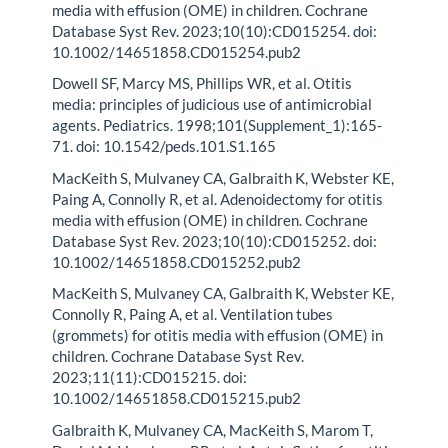
media with effusion (OME) in children. Cochrane
Database Syst Rev. 2023;10(10):CD015254. doi:
10.1002/14651858.CD015254.pub2
Dowell SF, Marcy MS, Phillips WR, et al. Otitis
media: principles of judicious use of antimicrobial
agents. Pediatrics. 1998;101(Supplement_1):165-
71. doi: 10.1542/peds.101.S1.165
MacKeith S, Mulvaney CA, Galbraith K, Webster KE,
Paing A, Connolly R, et al. Adenoidectomy for otitis
media with effusion (OME) in children. Cochrane
Database Syst Rev. 2023;10(10):CD015252. doi:
10.1002/14651858.CD015252.pub2
MacKeith S, Mulvaney CA, Galbraith K, Webster KE,
Connolly R, Paing A, et al. Ventilation tubes
(grommets) for otitis media with effusion (OME) in
children. Cochrane Database Syst Rev.
2023;11(11):CD015215. doi:
10.1002/14651858.CD015215.pub2
Galbraith K, Mulvaney CA, MacKeith S, Marom T,