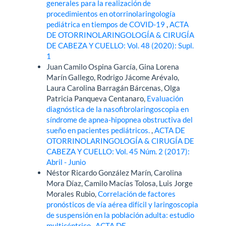
generales para la realización de
procedimientos en otorrinolaringología
pediátrica en tiempos de COVID-19
,
ACTA
DE OTORRINOLARINGOLOGÍA & CIRUGÍA
DE CABEZA Y CUELLO: Vol. 48 (2020): Supl.
1
Juan Camilo Ospina García, Gina Lorena
Marín Gallego, Rodrigo Jácome Arévalo,
Laura Carolina Barragán Bárcenas, Olga
Patricia Panqueva Centanaro,
Evaluación
diagnóstica de la nasofibrolaringoscopia en
síndrome de apnea-hipopnea obstructiva del
sueño en pacientes pediátricos.
,
ACTA DE
OTORRINOLARINGOLOGÍA & CIRUGÍA DE
CABEZA Y CUELLO: Vol. 45 Núm. 2 (2017):
Abril - Junio
Néstor Ricardo González Marín, Carolina
Mora Díaz, Camilo Macías Tolosa, Luis Jorge
Morales Rubio,
Correlación de factores
pronósticos de vía aérea difícil y laringoscopia
de suspensión en la población adulta: estudio
multicéntrico
,
ACTA DE