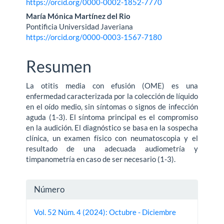
https://orcid.org/0000-0002-1852-7770
María Mónica Martínez del Rio
Pontificia Universidad Javeriana
https://orcid.org/0000-0003-1567-7180
Resumen
La otitis media con efusión (OME) es una
enfermedad caracterizada por la colección de líquido
en el oído medio, sin síntomas o signos de infección
aguda (1-3). El síntoma principal es el compromiso
en la audición. El diagnóstico se basa en la sospecha
clínica, un examen físico con neumatoscopia y el
resultado de una adecuada audiometría y
timpanometría en caso de ser necesario (1-3).
Detalles
Número
del
Vol. 52 Núm. 4 (2024): Octubre - Diciembre
artículo