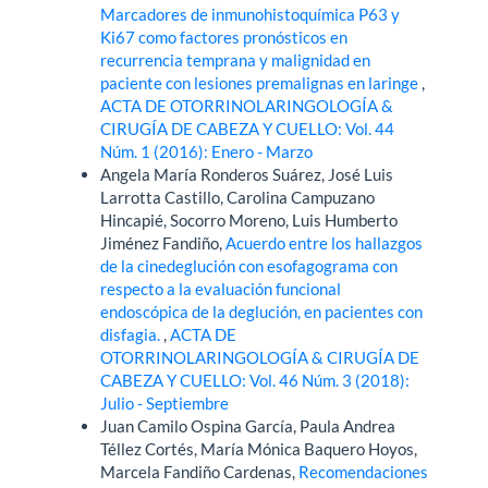
Marcadores de inmunohistoquímica P63 y
Ki67 como factores pronósticos en
recurrencia temprana y malignidad en
paciente con lesiones premalignas en laringe
,
ACTA DE OTORRINOLARINGOLOGÍA &
CIRUGÍA DE CABEZA Y CUELLO: Vol. 44
Núm. 1 (2016): Enero - Marzo
Angela María Ronderos Suárez, José Luis
Larrotta Castillo, Carolina Campuzano
Hincapié, Socorro Moreno, Luis Humberto
Jiménez Fandiño,
Acuerdo entre los hallazgos
de la cinedeglución con esofagograma con
respecto a la evaluación funcional
endoscópica de la deglución, en pacientes con
disfagia.
,
ACTA DE
OTORRINOLARINGOLOGÍA & CIRUGÍA DE
CABEZA Y CUELLO: Vol. 46 Núm. 3 (2018):
Julio - Septiembre
Juan Camilo Ospina García, Paula Andrea
Téllez Cortés, María Mónica Baquero Hoyos,
Marcela Fandiño Cardenas,
Recomendaciones