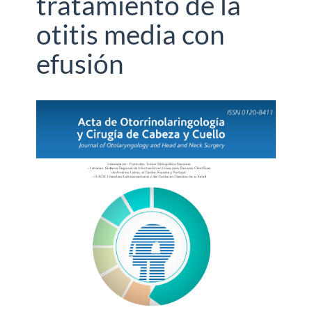
tratamiento de la
otitis media con
efusión
Barra
lateral
del
artículo