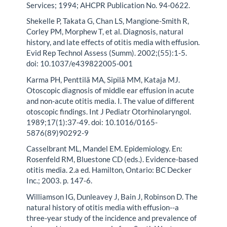
Services; 1994; AHCPR Publication No. 94-0622.
Shekelle P, Takata G, Chan LS, Mangione-Smith R,
Corley PM, Morphew T, et al. Diagnosis, natural
history, and late effects of otitis media with effusion.
Evid Rep Technol Assess (Summ). 2002;(55):1-5.
doi: 10.1037/e439822005-001
Karma PH, Penttilä MA, Sipilä MM, Kataja MJ.
Otoscopic diagnosis of middle ear effusion in acute
and non-acute otitis media. I. The value of different
otoscopic findings. Int J Pediatr Otorhinolaryngol.
1989;17(1):37-49. doi: 10.1016/0165-
5876(89)90292-9
Casselbrant ML, Mandel EM. Epidemiology. En:
Rosenfeld RM, Bluestone CD (eds.). Evidence-based
otitis media. 2.a ed. Hamilton, Ontario: BC Decker
Inc.; 2003. p. 147-6.
Williamson IG, Dunleavey J, Bain J, Robinson D. The
natural history of otitis media with effusion--a
three-year study of the incidence and prevalence of