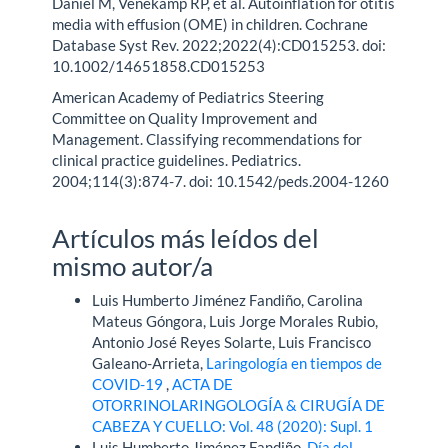
Daniel M, Venekamp RP, et al. Autoinflation for otitis
media with effusion (OME) in children. Cochrane
Database Syst Rev. 2022;2022(4):CD015253. doi:
10.1002/14651858.CD015253
American Academy of Pediatrics Steering
Committee on Quality Improvement and
Management. Classifying recommendations for
clinical practice guidelines. Pediatrics.
2004;114(3):874-7. doi: 10.1542/peds.2004-1260
Artículos más leídos del
mismo autor/a
Luis Humberto Jiménez Fandiño, Carolina
Mateus Góngora, Luis Jorge Morales Rubio,
Antonio José Reyes Solarte, Luis Francisco
Galeano-Arrieta,
Laringología en tiempos de
COVID-19
,
ACTA DE
OTORRINOLARINGOLOGÍA & CIRUGÍA DE
CABEZA Y CUELLO: Vol. 48 (2020): Supl. 1
Luis Humberto Jiménez Fandiño,
Día del