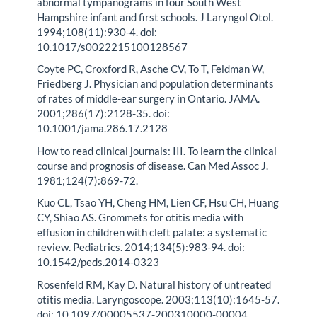
abnormal tympanograms in four South West
Hampshire infant and first schools. J Laryngol Otol.
1994;108(11):930-4. doi:
10.1017/s0022215100128567
Coyte PC, Croxford R, Asche CV, To T, Feldman W,
Friedberg J. Physician and population determinants
of rates of middle-ear surgery in Ontario. JAMA.
2001;286(17):2128-35. doi:
10.1001/jama.286.17.2128
How to read clinical journals: III. To learn the clinical
course and prognosis of disease. Can Med Assoc J.
1981;124(7):869-72.
Kuo CL, Tsao YH, Cheng HM, Lien CF, Hsu CH, Huang
CY, Shiao AS. Grommets for otitis media with
effusion in children with cleft palate: a systematic
review. Pediatrics. 2014;134(5):983-94. doi:
10.1542/peds.2014-0323
Rosenfeld RM, Kay D. Natural history of untreated
otitis media. Laryngoscope. 2003;113(10):1645-57.
doi: 10.1097/00005537-200310000-00004