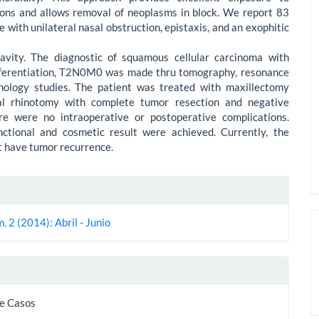
ions and allows removal of neoplasms in block. We report 83
e with unilateral nasal obstruction, epistaxis, and an exophitic
cavity. The diagnostic of squamous cellular carcinoma with
ferentiation, T2N0M0 was made thru tomography, resonance
hology studies. The patient was treated with maxillectomy
al rhinotomy with complete tumor resection and negative
re were no intraoperative or postoperative complications.
ctional and cosmetic result were achieved. Currently, the
t have tumor recurrence.
es
. 2 (2014): Abril - Junio
lo
e Casos