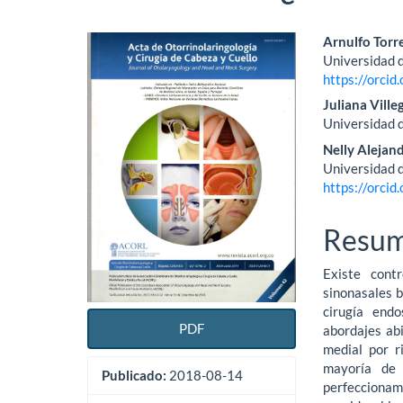
Barra
Conte
Arnulfo Torr
Universidad 
lateral
princi
https://orci
del
del
Juliana Vill
Universidad 
artículo
artícu
Nelly Aleja
Universidad 
https://orci
Resu
Existe cont
sinonasales b
cirugía end
PDF
abordajes abi
medial por r
mayoría de 
Publicado:
2018-08-14
perfeccionami