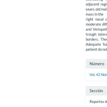
adjacent reg
years old mal
mass in the
right nasal 
moderate dif
and histopat
trough later
borders. The
Adequate fun
patient do no
Detall
Número
del
Vol. 42 Núm
artícu
Sección
Reportes d