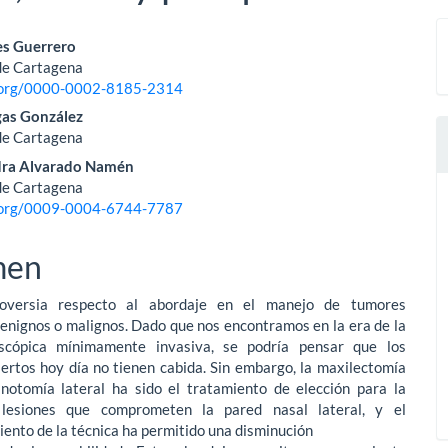
nido
es Guerrero
de Cartagena
pal
d.org/0000-0002-8185-2314
egas González
de Cartagena
lo
ndra Alvarado Namén
de Cartagena
d.org/0009-0004-6744-7787
men
roversia respecto al abordaje en el manejo de tumores
enignos o malignos. Dado que nos encontramos en la era de la
oscópica mínimamente invasiva, se podría pensar que los
ertos hoy día no tienen cabida. Sin embargo, la maxilectomía
inotomía lateral ha sido el tratamiento de elección para la
lesiones que comprometen la pared nasal lateral, y el
ento de la técnica ha permitido una disminución