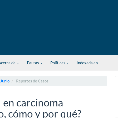
Acerca de
Pautas
Políticas
Indexada en
 Junio
Reportes de Casos
l en carcinoma
o, cómo y por qué?