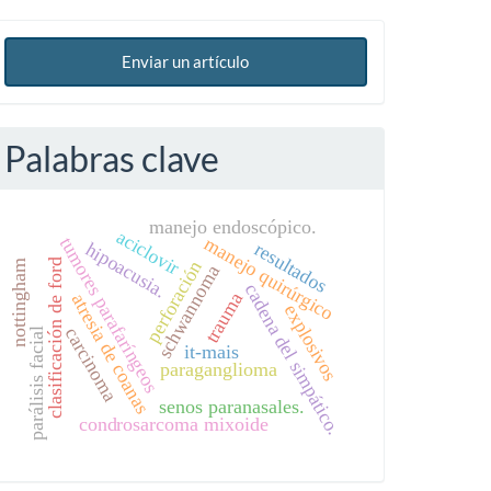
Enviar un artículo
Palabras clave
manejo endoscópico.
aciclovir
manejo quirúrgico
tumores parafaríngeos
hipoacusia.
resultados
clasificación de ford
perforación
nottingham
schwannoma
cadena del simpático.
trauma
atresia de coanas
explosivos
carcinoma
parálisis facial
it-mais
paraganglioma
senos paranasales.
condrosarcoma mixoide