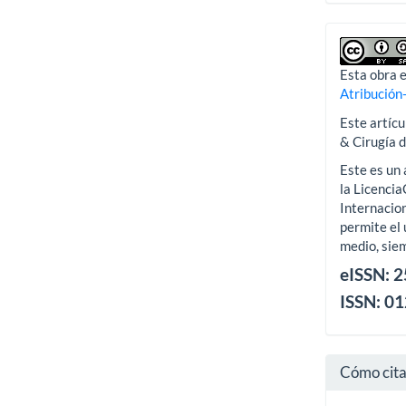
Esta obra e
Atribución
Este artícu
& Cirugía 
Este es un 
la Licenci
Internacion
permite el 
medio, siem
eISSN: 
ISSN: 0
Cómo cit