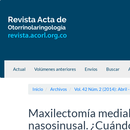
Navegación
principal
Contenido
principal
Barra
lateral
Actual
Volúmenes anteriores
Envíos
Buscar
Inicio
Archivos
Vol. 42 Núm. 2 (2014): Abril -
Maxilectomía media
nasosinusal. ¿Cuánd