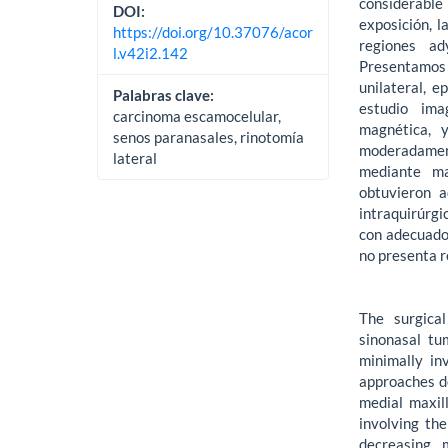
considerabl
DOI:
exposición, l
https://doi.org/10.37076/acor
regiones ad
l.v42i2.142
Presentamos 
unilateral, e
Palabras clave:
estudio ima
carcinoma escamocelular,
magnética, y
senos paranasales, rinotomía
moderadame
lateral
mediante ma
obtuvieron 
intraquirúrgi
con adecuado 
no presenta 
The surgica
sinonasal tu
minimally in
approaches d
medial maxil
involving th
decreasing 