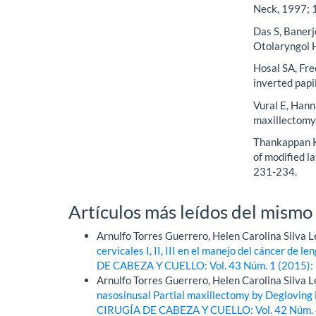
Neck, 1997; 
Das S, Banerje
Otolaryngol 
Hosal SA, Fre
inverted pap
Vural E, Hann
maxillectomy
Thankappan K,
of modified l
231-234.
Artículos más leídos del mismo
Arnulfo Torres Guerrero, Helen Carolina Silva 
cervicales I, II, III en el manejo del cáncer de l
DE CABEZA Y CUELLO: Vol. 43 Núm. 1 (2015): 
Arnulfo Torres Guerrero, Helen Carolina Silva 
nasosinusal Partial maxillectomy by Degloving 
CIRUGÍA DE CABEZA Y CUELLO: Vol. 42 Núm. 4