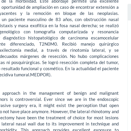
e de la morbilidad. Este abordaje permite una excelente
a oportunidad de ampliación en caso de encontrar extensión a
yacentes y la remoción en bloque de las neoplasias.
un paciente masculino de 83 años, con obstrucción nasal
pistaxis y masa exofítica en la fosa nasal derecha; se realizó
genológico con tomografía computarizada y resonancia
 diagnóstico histopatológico de carcinoma escamocelular
nte diferenciado, T2N0M0. Recibió manejo quirúrgico
xilectomía medial, a través de rinotomía lateral, y se
adecuados márgenes de resección. No hubo complicaciones
cas ni posquirúrgicas. Se logró resección completa del tumor,
resultado funcional y cosmético. En la actualidad el paciente
recidiva tumoral.MEDPOR).
l approach in the management of benign and malignant
mors is controversial. Ever since we are in the endoscopic
vasive surgery era, it might exist the perception that open
o not have place anymore. However, the lateral rhinotomy and
lectomy have been the treatment of choice for most lesions
e lateral nasal wall due to its improvement in technique and
morbidity. This approach provides excellent exposure to