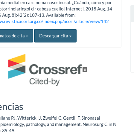
ía medial en carcinoma nasosinusal. ¿Cuándo, cómo y por
otorrinolaringol cir cabeza cuello [Internet]. 2018 Aug. 14
6 Aug. 8];42(2):107-13. Available from:
w.revista.acorl.org.co/index.php/acorl/article/view/142
matos de cita
Descargar cita
0
encias
lane PJ, Witterick IJ, Zweifel C, Gentili F. Sinonasal
epidemiology, pathology, and management. Neurosurg Clin N
: 39-49.