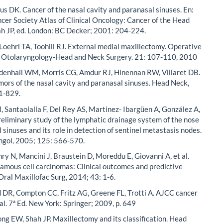
s DK. Cancer of the nasal cavity and paranasal sinuses. En:
er Society Atlas of Clinical Oncology: Cancer of the Head
ah JP, ed. London: BC Decker; 2001: 204-224.
oehrl TA, Toohill RJ. External medial maxillectomy. Operative
n Otolaryngology-Head and Neck Surgery. 21: 107-110, 2010
denhall WM, Morris CG, Amdur RJ, Hinennan RW, Villaret DB.
ors of the nasal cavity and paranasal sinuses. Head Neck,
1-829.
 Santaolalla F, Del Rey AS, Martinez- Ibargüen A, González A,
reliminary study of the lymphatic drainage system of the nose
 sinuses and its role in detection of sentinel metastasis nodes.
ngol, 2005; 125: 566-570.
hry N, Mancini J, Braustein D, Moreddu E, Giovanni A, et al.
amous cell carcinomas: Clinical outcomes and predictive
 Oral Maxillofac Surg, 2014; 43: 1-6.
 DR, Compton CC, Fritz AG, Greene FL, Trotti A. AJCC cancer
l. 7ª Ed. New York: Springer; 2009, p. 649
ong EW, Shah JP. Maxillectomy and its classification. Head