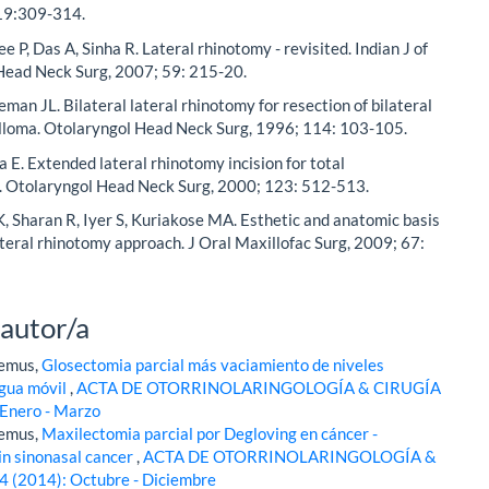
19:309-314.
e P, Das A, Sinha R. Lateral rhinotomy - revisited. Indian J of
Head Neck Surg, 2007; 59: 215-20.
eman JL. Bilateral lateral rhinotomy for resection of bilateral
illoma. Otolaryngol Head Neck Surg, 1996; 114: 103-105.
a E. Extended lateral rhinotomy incision for total
. Otolaryngol Head Neck Surg, 2000; 123: 512-513.
 Sharan R, Iyer S, Kuriakose MA. Esthetic and anatomic basis
ateral rhinotomy approach. J Oral Maxillofac Surg, 2009; 67:
 autor/a
Lemus,
Glosectomia parcial más vaciamiento de niveles
engua móvil
,
ACTA DE OTORRINOLARINGOLOGÍA & CIRUGÍA
Enero - Marzo
Lemus,
Maxilectomia parcial por Degloving en cáncer -
in sinonasal cancer
,
ACTA DE OTORRINOLARINGOLOGÍA &
 (2014): Octubre - Diciembre