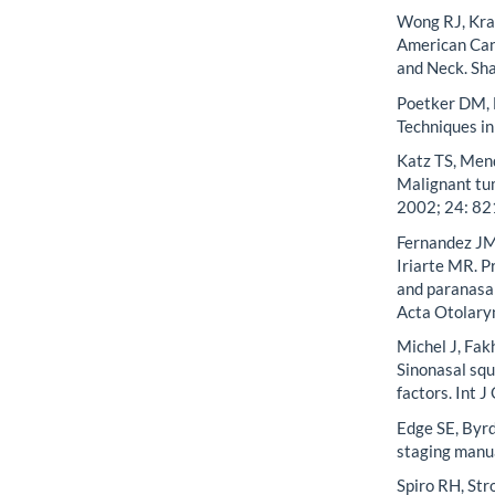
Wong RJ, Krau
American Canc
and Neck. Sh
Poetker DM, L
Techniques i
Katz TS, Men
Malignant tum
2002; 24: 82
Fernandez JM,
Iriarte MR. P
and paranasal
Acta Otolary
Michel J, Fak
Sinonasal squ
factors. Int J
Edge SE, Byrd
staging manua
Spiro RH, Str