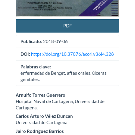
PDF
Publicado:
2018-09-06
DOI:
https://doi.org/10.37076/acorl.v36i4.328
Palabras clave:
enfermedad de Behçet, aftas orales, úlceras
genitales.
Contenido
Arnulfo Torres Guerrero
Hospital Naval de Cartagena, Universidad de
principal
Cartagena.
del
Carlos Arturo Vélez Duncan
Universidad de Cartagena
artículo
Jairo Rodríguez Barrios