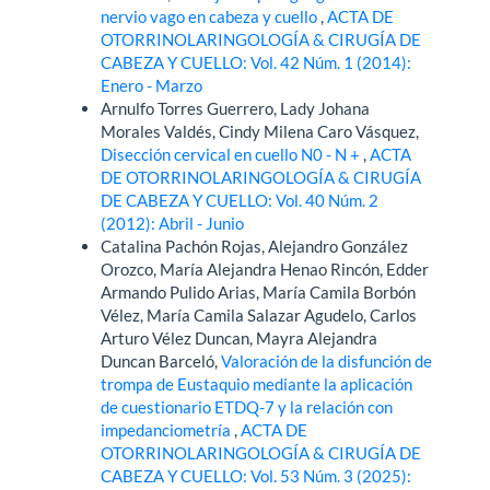
nervio vago en cabeza y cuello
,
ACTA DE
OTORRINOLARINGOLOGÍA & CIRUGÍA DE
CABEZA Y CUELLO: Vol. 42 Núm. 1 (2014):
Enero - Marzo
Arnulfo Torres Guerrero, Lady Johana
Morales Valdés, Cindy Milena Caro Vásquez,
Disección cervical en cuello N0 - N +
,
ACTA
DE OTORRINOLARINGOLOGÍA & CIRUGÍA
DE CABEZA Y CUELLO: Vol. 40 Núm. 2
(2012): Abril - Junio
Catalina Pachón Rojas, Alejandro González
Orozco, María Alejandra Henao Rincón, Edder
Armando Pulido Arias, María Camila Borbón
Vélez, María Camila Salazar Agudelo, Carlos
Arturo Vélez Duncan, Mayra Alejandra
Duncan Barceló,
Valoración de la disfunción de
trompa de Eustaquio mediante la aplicación
de cuestionario ETDQ-7 y la relación con
impedanciometría
,
ACTA DE
OTORRINOLARINGOLOGÍA & CIRUGÍA DE
CABEZA Y CUELLO: Vol. 53 Núm. 3 (2025):