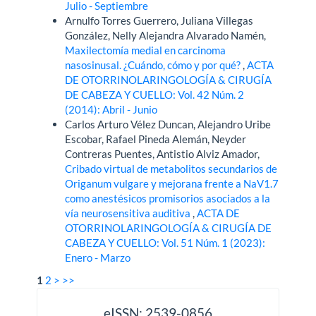
Julio - Septiembre
Arnulfo Torres Guerrero, Juliana Villegas
González, Nelly Alejandra Alvarado Namén,
Maxilectomía medial en carcinoma
nasosinusal. ¿Cuándo, cómo y por qué?
,
ACTA
DE OTORRINOLARINGOLOGÍA & CIRUGÍA
DE CABEZA Y CUELLO: Vol. 42 Núm. 2
(2014): Abril - Junio
Carlos Arturo Vélez Duncan, Alejandro Uribe
Escobar, Rafael Pineda Alemán, Neyder
Contreras Puentes, Antistio Alviz Amador,
Cribado virtual de metabolitos secundarios de
Origanum vulgare y mejorana frente a NaV1.7
como anestésicos promisorios asociados a la
vía neurosensitiva auditiva
,
ACTA DE
OTORRINOLARINGOLOGÍA & CIRUGÍA DE
CABEZA Y CUELLO: Vol. 51 Núm. 1 (2023):
Enero - Marzo
1
2
>
>>
issn
eISSN: 2539-0856