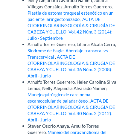
Nelly Alejandra Alvarado Namén, Juliana
Villegas González, Arnulfo Torres Guerrero,
Plastia de estoma traqueal estenótico en un
paciente laringectomizado
,
ACTA DE
OTORRINOLARINGOLOGÍA & CIRUGÍA DE
CABEZA Y CUELLO: Vol. 42 Núm. 3 (2014):
Julio - Septiembre
Arnulfo Torres Guerrero, Liliana Alcalá Cerra,
Síndrome de Eagle. Abordaje transoral vs.
Transcervical
,
ACTA DE
OTORRINOLARINGOLOGÍA & CIRUGÍA DE
CABEZA Y CUELLO: Vol. 36 Núm. 2 (2008):
Abril - Junio
Arnulfo Torres Guerrero, Helen Carolina Silva
Lemus, Nelly Alejandra Alvarado Namen,
Manejo quirúrgico de carcinoma
escamocelular de paladar óseo
,
ACTA DE
OTORRINOLARINGOLOGÍA & CIRUGÍA DE
CABEZA Y CUELLO: Vol. 40 Núm. 2 (2012):
Abril - Junio
Steven Osorio Anaya, Arnulfo Torres
Guerrero,
Manejo del paraganglioma del