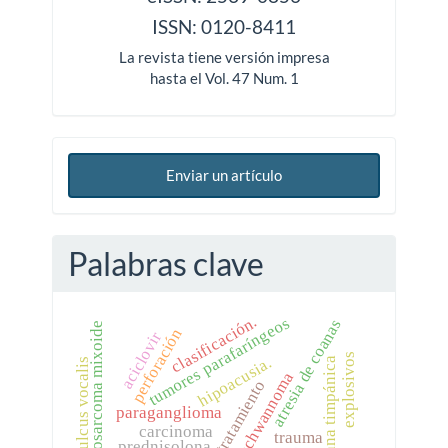
ISSN: 0120-8411
La revista tiene versión impresa
hasta el Vol. 47 Num. 1
Enviar un artículo
Palabras clave
clasificación.
tumores parafaríngeos
atresia de coanas
condrosarcoma mixoide
perforación
aciclovir
explosivos
hipoacusia.
membrana timpánica
sulcus vocalis
schwannoma
tratamiento
paraganglioma
carcinoma
trauma
prednisolona