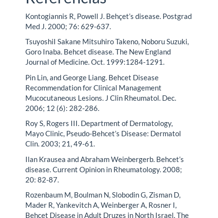
Kontogiannis R, Powell J. Behçet’s disease. Postgrad
Med J. 2000; 76: 629-637.
TsuyoshiI Sakane Mitsuhiro Takeno, Noboru Suzuki,
Goro Inaba. Behcet disease. The New England
Journal of Medicine. Oct. 1999:1284-1291.
Pin Lin, and George Liang. Behcet Disease
Recommendation for Clinical Management
Mucocutaneous Lesions. J Clin Rheumatol. Dec.
2006; 12 (6): 282-286.
Roy S, Rogers III. Department of Dermatology,
Mayo Clinic, Pseudo-Behcet’s Disease: Dermatol
Clin. 2003; 21, 49-61.
Ilan Krausea and Abraham Weinbergerb. Behcet’s
disease. Current Opinion in Rheumatology. 2008;
20: 82-87.
Rozenbaum M, Boulman N, Slobodin G, Zisman D,
Mader R, Yankevitch A, Weinberger A, Rosner I,
Behcet Disease in Adult Druzes in North Israel. The