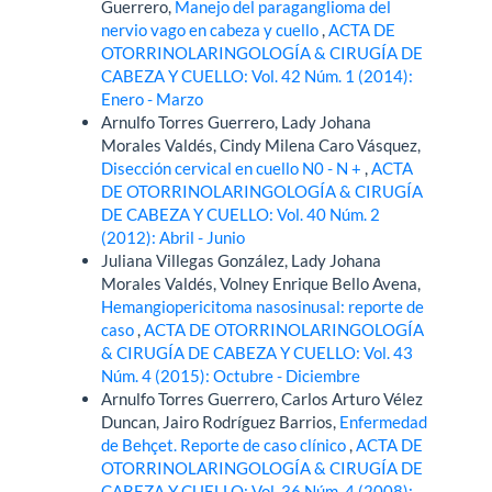
Guerrero,
Manejo del paraganglioma del
nervio vago en cabeza y cuello
,
ACTA DE
OTORRINOLARINGOLOGÍA & CIRUGÍA DE
CABEZA Y CUELLO: Vol. 42 Núm. 1 (2014):
Enero - Marzo
Arnulfo Torres Guerrero, Lady Johana
Morales Valdés, Cindy Milena Caro Vásquez,
Disección cervical en cuello N0 - N +
,
ACTA
DE OTORRINOLARINGOLOGÍA & CIRUGÍA
DE CABEZA Y CUELLO: Vol. 40 Núm. 2
(2012): Abril - Junio
Juliana Villegas González, Lady Johana
Morales Valdés, Volney Enrique Bello Avena,
Hemangiopericitoma nasosinusal: reporte de
caso
,
ACTA DE OTORRINOLARINGOLOGÍA
& CIRUGÍA DE CABEZA Y CUELLO: Vol. 43
Núm. 4 (2015): Octubre - Diciembre
Arnulfo Torres Guerrero, Carlos Arturo Vélez
Duncan, Jairo Rodríguez Barrios,
Enfermedad
de Behçet. Reporte de caso clínico
,
ACTA DE
OTORRINOLARINGOLOGÍA & CIRUGÍA DE
CABEZA Y CUELLO: Vol. 36 Núm. 4 (2008):