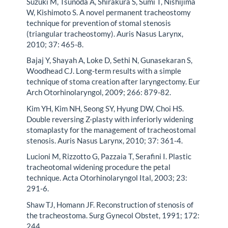
Suzuki M, Tsunoda A, Shirakura S, Sumi T, Nishijima
W, Kishimoto S. A novel permanent tracheostomy
technique for prevention of stomal stenosis
(triangular tracheostomy). Auris Nasus Larynx,
2010; 37: 465-8.
Bajaj Y, Shayah A, Loke D, Sethi N, Gunasekaran S,
Woodhead CJ. Long-term results with a simple
technique of stoma creation after laryngectomy. Eur
Arch Otorhinolaryngol, 2009; 266: 879-82.
Kim YH, Kim NH, Seong SY, Hyung DW, Choi HS.
Double reversing Z-plasty with inferiorly widening
stomaplasty for the management of tracheostomal
stenosis. Auris Nasus Larynx, 2010; 37: 361-4.
Lucioni M, Rizzotto G, Pazzaia T, Serafini I. Plastic
tracheotomal widening procedure the petal
technique. Acta Otorhinolaryngol Ital, 2003; 23:
291-6.
Shaw TJ, Homann JF. Reconstruction of stenosis of
the tracheostoma. Surg Gynecol Obstet, 1991; 172:
244.