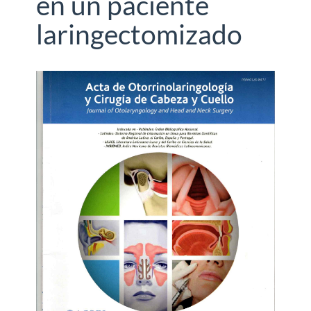
en un paciente
laringectomizado
Barra
lateral
del
artículo