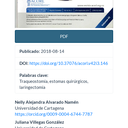
PDF
Publicado:
2018-08-14
DOI:
https://doi.org/10.37076/acorl.v42i3.146
Palabras clave:
Traqueostomía, estomas quirúrgicos,
laringectomía
Contenido
Nelly Alejandra Alvarado Namén
Universidad de Cartagena
principal
https://orcid.org/0009-0004-6744-7787
del
Juliana Villegas González