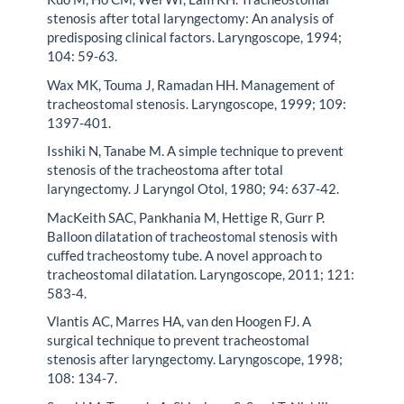
stenosis after total laryngectomy: An analysis of
predisposing clinical factors. Laryngoscope, 1994;
104: 59-63.
Wax MK, Touma J, Ramadan HH. Management of
tracheostomal stenosis. Laryngoscope, 1999; 109:
1397-401.
Isshiki N, Tanabe M. A simple technique to prevent
stenosis of the tracheostoma after total
laryngectomy. J Laryngol Otol, 1980; 94: 637-42.
MacKeith SAC, Pankhania M, Hettige R, Gurr P.
Balloon dilatation of tracheostomal stenosis with
cuffed tracheostomy tube. A novel approach to
tracheostomal dilatation. Laryngoscope, 2011; 121:
583-4.
Vlantis AC, Marres HA, van den Hoogen FJ. A
surgical technique to prevent tracheostomal
stenosis after laryngectomy. Laryngoscope, 1998;
108: 134-7.