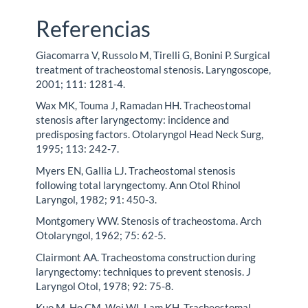
Referencias
Giacomarra V, Russolo M, Tirelli G, Bonini P. Surgical
treatment of tracheostomal stenosis. Laryngoscope,
2001; 111: 1281-4.
Wax MK, Touma J, Ramadan HH. Tracheostomal
stenosis after laryngectomy: incidence and
predisposing factors. Otolaryngol Head Neck Surg,
1995; 113: 242-7.
Myers EN, Gallia LJ. Tracheostomal stenosis
following total laryngectomy. Ann Otol Rhinol
Laryngol, 1982; 91: 450-3.
Montgomery WW. Stenosis of tracheostoma. Arch
Otolaryngol, 1962; 75: 62-5.
Clairmont AA. Tracheostoma construction during
laryngectomy: techniques to prevent stenosis. J
Laryngol Otol, 1978; 92: 75-8.
Kuo M, Ho CM, Wei WI, Lam KH. Tracheostomal