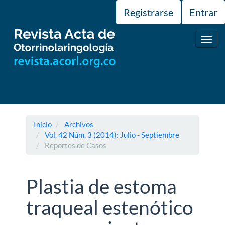
Navegación
Registrarse
Entrar
principal
Contenido
principal
Toggl
Barra
navig
lateral
Inicio
Archivos
Vol. 42 Núm. 3 (2014): Julio - Septiembre
Reportes de Casos
Plastia de estoma
traqueal estenótico