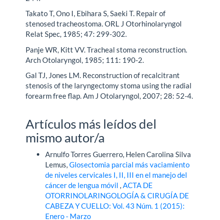
Takato T, Ono I, Ebihara S, Saeki T. Repair of
stenosed tracheostoma. ORL J Otorhinolaryngol
Relat Spec, 1985; 47: 299-302.
Panje WR, Kitt VV. Tracheal stoma reconstruction.
Arch Otolaryngol, 1985; 111: 190-2.
Gal TJ, Jones LM. Reconstruction of recalcitrant
stenosis of the laryngectomy stoma using the radial
forearm free flap. Am J Otolaryngol, 2007; 28: 52-4.
Artículos más leídos del
mismo autor/a
Arnulfo Torres Guerrero, Helen Carolina Silva
Lemus,
Glosectomia parcial más vaciamiento
de niveles cervicales I, II, III en el manejo del
cáncer de lengua móvil
,
ACTA DE
OTORRINOLARINGOLOGÍA & CIRUGÍA DE
CABEZA Y CUELLO: Vol. 43 Núm. 1 (2015):
Enero - Marzo