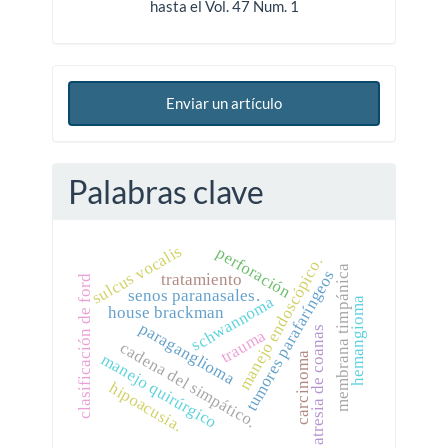
hasta el Vol. 47 Num. 1
Enviar un artículo
Palabras clave
sulcus vocalis
perforación
manejo endoscópico.
membrana timpánica
tumores parafaríngeos
tratamiento
clasificación de ford
senos paranasales.
schwannoma
hemangioma
house brackman
paraganglioma
atresia de coanas
trauma
cadena del simpático.
manejo quirúrgico
carcinoma
hipoacusia.