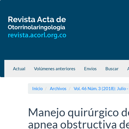
Navegación
principal
Contenido
principal
Barra
lateral
Actual
Volúmenes anteriores
Envíos
Buscar
Inicio
Archivos
Vol. 46 Núm. 3 (2018): Julio 
Manejo quirúrgico de
apnea obstructiva de