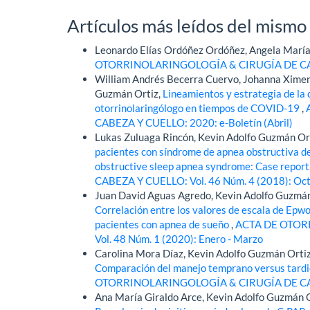
Artículos más leídos del mismo
Leonardo Elías Ordóñez Ordóñez, Angela Marí
OTORRINOLARINGOLOGÍA & CIRUGÍA DE CABEZA
William Andrés Becerra Cuervo, Johanna Ximen
Guzmán Ortiz,
Lineamientos y estrategia de la 
otorrinolaringólogo en tiempos de COVID-19
,
CABEZA Y CUELLO: 2020: e-Boletín (Abril)
Lukas Zuluaga Rincón, Kevin Adolfo Guzmán Ort
pacientes con síndrome de apnea obstructiva de
obstructive sleep apnea syndrome: Case report
CABEZA Y CUELLO: Vol. 46 Núm. 4 (2018): Oct
Juan David Aguas Agredo, Kevin Adolfo Guzmán 
Correlación entre los valores de escala de Epw
pacientes con apnea de sueño
,
ACTA DE OTOR
Vol. 48 Núm. 1 (2020): Enero - Marzo
Carolina Mora Díaz, Kevin Adolfo Guzmán Ortiz
Comparación del manejo temprano versus tardi
OTORRINOLARINGOLOGÍA & CIRUGÍA DE CABEZA
Ana María Giraldo Arce, Kevin Adolfo Guzmán 