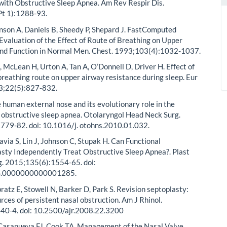
with Obstructive Sleep Apnea. Am Rev Respir Dis.
t 1):1288-93.
nson A, Daniels B, Sheedy P, Shepard J. FastComputed
valuation of the Effect of Route of Breathing on Upper
and Function in Normal Men. Chest. 1993;103(4):1032-1037.
, McLean H, Urton A, Tan A, O’Donnell D, Driver H. Effect of
 breathing route on upper airway resistance during sleep. Eur
03;22(5):827-832.
 human external nose and its evolutionary role in the
 obstructive sleep apnea. Otolaryngol Head Neck Surg.
779-82. doi: 10.1016/j. otohns.2010.01.032.
avia S, Lin J, Johnson C, Stupak H. Can Functional
sty Independently Treat Obstructive Sleep Apnea?. Plast
g. 2015;135(6):1554-65. doi:
S.0000000000001285.
ratz E, Stowell N, Barker D, Park S. Revision septoplasty:
rces of persistent nasal obstruction. Am J Rhinol.
40-4. doi: 10.2500/ajr.2008.22.3200
Casanueva FJ, Cook TA. Management of the Nasal Valve.