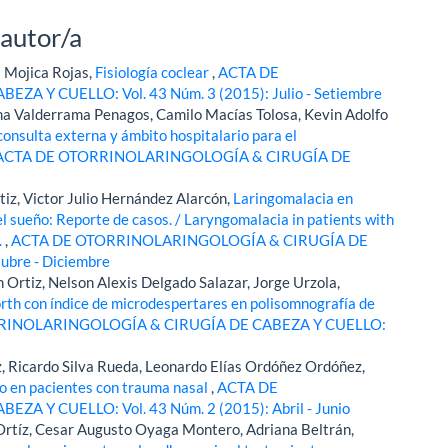
 autor/a
a Mojica Rojas,
Fisiología coclear
,
ACTA DE
 Y CUELLO: Vol. 43 Núm. 3 (2015): Julio - Setiembre
a Valderrama Penagos, Camilo Macías Tolosa, Kevin Adolfo
consulta externa y ámbito hospitalario para el
ACTA DE OTORRINOLARINGOLOGÍA & CIRUGÍA DE
iz, Victor Julio Hernández Alarcón,
Laringomalacia en
l sueño: Reporte de casos. / Laryngomalacia in patients with
.
,
ACTA DE OTORRINOLARINGOLOGÍA & CIRUGÍA DE
ubre - Diciembre
Ortiz, Nelson Alexis Delgado Salazar, Jorge Urzola,
orth con índice de microdespertares en polisomnografía de
RINOLARINGOLOGÍA & CIRUGÍA DE CABEZA Y CUELLO:
, Ricardo Silva Rueda, Leonardo Elías Ordóñez Ordóñez,
o en pacientes con trauma nasal
,
ACTA DE
 Y CUELLO: Vol. 43 Núm. 2 (2015): Abril - Junio
Ortíz, Cesar Augusto Oyaga Montero, Adriana Beltrán,