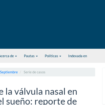
Acerca de
Pautas
Políticas
Indexada en
- Septiembre
Serie de casos
 la válvula nasal en
l sueño: reporte de