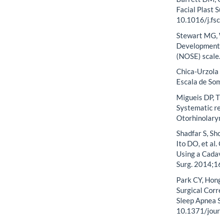
Facial Plast 
10.1016/j.fs
Stewart MG, 
Development 
(NOSE) scale
Chica-Urzola 
Escala de Som
Migueis DP, T
Systematic re
Otorhinolaryn
Shadfar S, S
Ito DO, et al
Using a Cada
Surg. 2014;1
Park CY, Hong 
Surgical Corr
Sleep Apnea 
10.1371/jour