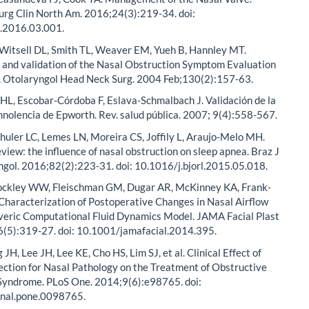
Surg Clin North Am. 2016;24(3):219-34. doi:
c.2016.03.001.
Witsell DL, Smith TL, Weaver EM, Yueh B, Hannley MT.
and validation of the Nasal Obstruction Symptom Evaluation
. Otolaryngol Head Neck Surg. 2004 Feb;130(2):157-63.
HL, Escobar-Córdoba F, Eslava-Schmalbach J. Validación de la
nolencia de Epworth. Rev. salud pública. 2007; 9(4):558-567.
huler LC, Lemes LN, Moreira CS, Joffily L, Araujo-Melo MH.
view: the influence of nasal obstruction on sleep apnea. Braz J
gol. 2016;82(2):223-31. doi: 10.1016/j.bjorl.2015.05.018.
hockley WW, Fleischman GM, Dugar AR, McKinney KA, Frank-
. Characterization of Postoperative Changes in Nasal Airflow
veric Computational Fluid Dynamics Model. JAMA Facial Plast
6(5):319-27. doi: 10.1001/jamafacial.2014.395.
JH, Lee JH, Lee KE, Cho HS, Lim SJ, et al. Clinical Effect of
ection for Nasal Pathology on the Treatment of Obstructive
Syndrome. PLoS One. 2014;9(6):e98765. doi:
nal.pone.0098765.