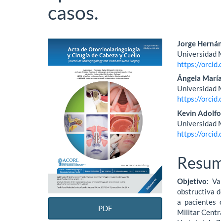
casos.
Barra
Conte
Jorge Herná
Universidad M
lateral
princi
https://orci
del
del
Ángela María
Universidad M
artículo
artícu
https://orci
Kevin Adolf
Universidad M
https://orci
Resu
Objetivo
: Va
obstructiva 
a pacientes 
PDF
Militar Centr