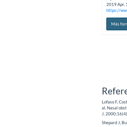
2019 Apr. 
https://ww
Más for
Refer
Lofaso F, Cos
al. Nasal obs
J. 2000;16(4
Shepard J, Bu