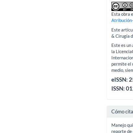
Esta obra e
Atribución
Este artícu
& Cirugía 
Este es un 
la Licenci
Internacion
permite el 
medio, siem
eISSN: 
ISSN: 0
Cómo cit
Manejo quir
reporte de 