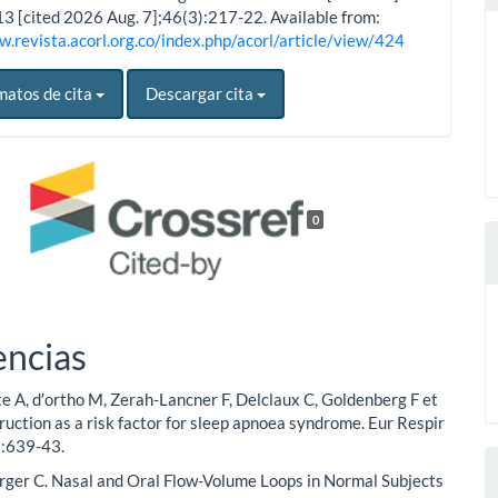
13 [cited 2026 Aug. 7];46(3):217-22. Available from:
w.revista.acorl.org.co/index.php/acorl/article/view/424
matos de cita
Descargar cita
0
encias
te A, d′ortho M, Zerah-Lancner F, Delclaux C, Goldenberg F et
truction as a risk factor for sleep apnoea syndrome. Eur Respir
):639-43.
rger C. Nasal and Oral Flow-Volume Loops in Normal Subjects