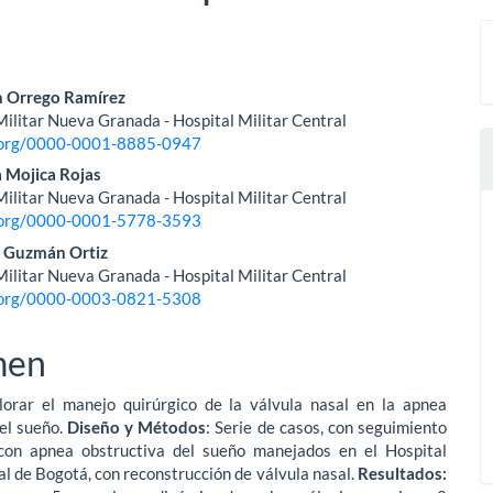
nido
n Orrego Ramírez
ilitar Nueva Granada - Hospital Militar Central
pal
d.org/0000-0001-8885-0947
 Mojica Rojas
ilitar Nueva Granada - Hospital Militar Central
lo
d.org/0000-0001-5778-3593
o Guzmán Ortiz
ilitar Nueva Granada - Hospital Militar Central
d.org/0000-0003-0821-5308
men
lorar el manejo quirúrgico de la válvula nasal en la apnea
del sueño.
Diseño y Métodos
: Serie de casos, con seguimiento
con apnea obstructiva del sueño manejados en el Hospital
al de Bogotá, con reconstrucción de válvula nasal.
Resultados: