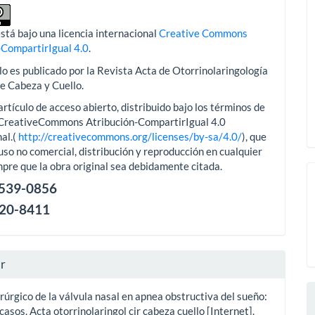
stá bajo una licencia internacional
Creative Commons
-CompartirIgual 4.0
.
lo es publicado por la Revista Acta de Otorrinolaringología
de Cabeza y Cuello.
artículo de acceso abierto, distribuido bajo los términos de
aCreativeCommons Atribución-CompartirIgual 4.0
al.(
http://creativecommons.org/licenses/by-sa/4.0/
), que
uso no comercial, distribución y reproducción en cualquier
pre que la obra original sea debidamente citada.
2539-0856
120-8411
ar
úrgico de la válvula nasal en apnea obstructiva del sueño:
casos. Acta otorrinolaringol cir cabeza cuello [Internet].