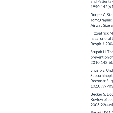
and Patients 
1990;142(6 P
Burger C, Sta
Tomographic E
Airway Size 
Fitzpatrick M
nasal or oral
Respir J. 20
Stupak H. The
prevention of
2010;142(6):
Shuaib S, Und
Septorhinopla
Reconstr Sur
10.1097/PR
Becker S, Dob
Review of sou
2008;22(4):4
Barrett DM, 