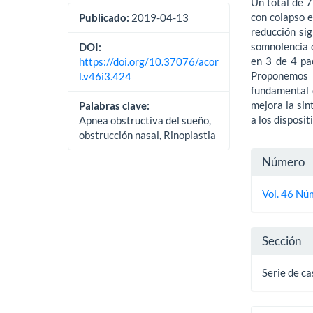
Un total de 7
con colapso e
Publicado:
2019-04-13
reducción sig
somnolencia d
DOI:
en 3 de 4 pac
https://doi.org/10.37076/acor
Proponemos 
l.v46i3.424
fundamental 
mejora la sin
Palabras clave:
a los disposit
Apnea obstructiva del sueño,
obstrucción nasal, Rinoplastia
Detall
Número
del
Vol. 46 Núm
artícu
Sección
Serie de c