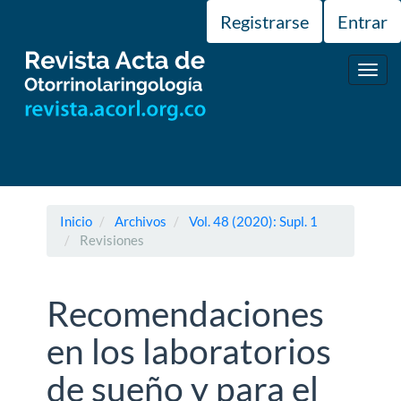
Navegación
Registrarse
Entrar
principal
Contenido
principal
Toggl
Barra
navig
lateral
Inicio
Archivos
Vol. 48 (2020): Supl. 1
Revisiones
Recomendaciones
en los laboratorios
de sueño y para el