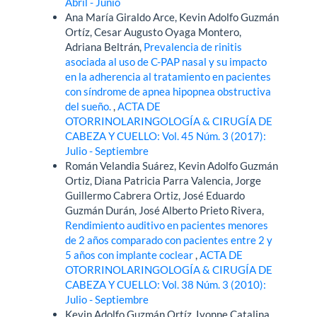
Abril - Junio
Ana María Giraldo Arce, Kevin Adolfo Guzmán
Ortíz, Cesar Augusto Oyaga Montero,
Adriana Beltrán,
Prevalencia de rinitis
asociada al uso de C-PAP nasal y su impacto
en la adherencia al tratamiento en pacientes
con síndrome de apnea hipopnea obstructiva
del sueño.
,
ACTA DE
OTORRINOLARINGOLOGÍA & CIRUGÍA DE
CABEZA Y CUELLO: Vol. 45 Núm. 3 (2017):
Julio - Septiembre
Román Velandia Suárez, Kevin Adolfo Guzmán
Ortiz, Diana Patricia Parra Valencia, Jorge
Guillermo Cabrera Ortiz, José Eduardo
Guzmán Durán, José Alberto Prieto Rivera,
Rendimiento auditivo en pacientes menores
de 2 años comparado con pacientes entre 2 y
5 años con implante coclear
,
ACTA DE
OTORRINOLARINGOLOGÍA & CIRUGÍA DE
CABEZA Y CUELLO: Vol. 38 Núm. 3 (2010):
Julio - Septiembre
Kevin Adolfo Guzmán Ortíz, Ivonne Catalina