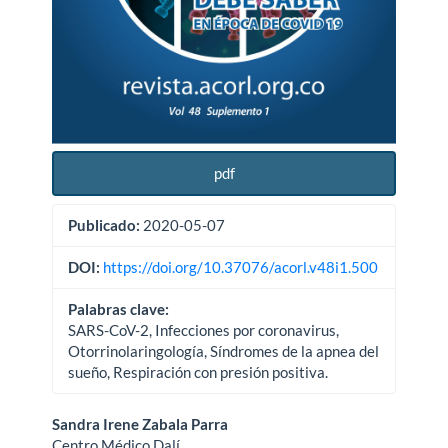
pdf
Publicado:
2020-05-07
DOI:
https://doi.org/10.37076/acorl.v48i1.500
Palabras clave:
SARS-CoV-2, Infecciones por coronavirus,
Otorrinolaringología, Síndromes de la apnea del
sueño, Respiración con presión positiva.
Contenido
Sandra Irene Zabala Parra
Centro Médico Dalí