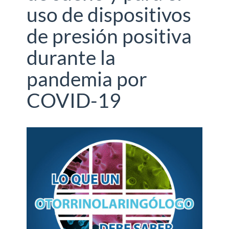
uso de dispositivos
de presión positiva
durante la
pandemia por
COVID-19
Barra
lateral
del
artículo