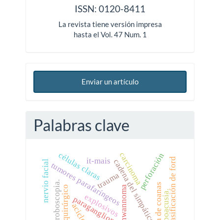
ISSN: 0120-8411
La revista tiene versión impresa
hasta el Vol. 47 Num. 1
Enviar un artículo
Palabras clave
células claras
carcinoma
perforación
it-mais
clasificación de ford
cadena del simpático.
nervio facial
tumores parafaríngeos
trauma
estroboscopia.
atresia de coanas
schwannoma
manejo quirúrgico
hipoacusia.
explosivos
paraganglioma
aciclovir