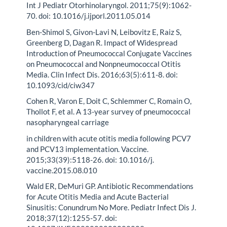
Int J Pediatr Otorhinolaryngol. 2011;75(9):1062-
70. doi: 10.1016/j.ijporl.2011.05.014
Ben-Shimol S, Givon-Lavi N, Leibovitz E, Raiz S,
Greenberg D, Dagan R. Impact of Widespread
Introduction of Pneumococcal Conjugate Vaccines
on Pneumococcal and Nonpneumococcal Otitis
Media. Clin Infect Dis. 2016;63(5):611-8. doi:
10.1093/cid/ciw347
Cohen R, Varon E, Doit C, Schlemmer C, Romain O,
Thollot F, et al. A 13-year survey of pneumococcal
nasopharyngeal carriage
in children with acute otitis media following PCV7
and PCV13 implementation. Vaccine.
2015;33(39):5118-26. doi: 10.1016/j.
vaccine.2015.08.010
Wald ER, DeMuri GP. Antibiotic Recommendations
for Acute Otitis Media and Acute Bacterial
Sinusitis: Conundrum No More. Pediatr Infect Dis J.
2018;37(12):1255-57. doi: