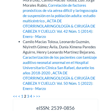
Morales Rubio,
Correlación de factores
pronósticos de vía aérea difícil y laringoscopia
de suspensión en la población adulta: estudio
multicéntrico
,
ACTA DE
OTORRINOLARINGOLOGÍA & CIRUGÍA DE
CABEZA Y CUELLO: Vol. 42 Núm. 1 (2014):
Enero - Marzo
Camilo Macías Tolosa, Leonardo Guzmán,
Niyireth Gómez Ávila, Dunia Ximena Paredes
Aguirre, Henry Leonardo Martínez Bejarano,
Caracterización de los pacientes con tamizaje
auditivo neonatal anormal en el Hospital
Universitario Clínica San Rafael, durante los
años 2018-2020
,
ACTA DE
OTORRINOLARINGOLOGÍA & CIRUGÍA DE
CABEZA Y CUELLO: Vol. 50 Núm. 1 (2022):
Enero - Marzo
<<
<
1
2
3
4
>
>>
issn
eISSN: 2539-0856