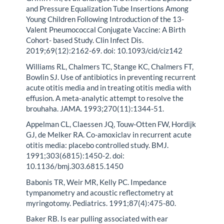
and Pressure Equalization Tube Insertions Among
Young Children Following Introduction of the 13-
Valent Pneumococcal Conjugate Vaccine: A Birth
Cohort- based Study. Clin Infect Dis.
2019;69(12):2162-69. doi: 10.1093/cid/ciz142
Williams RL, Chalmers TC, Stange KC, Chalmers FT,
Bowlin SJ. Use of antibiotics in preventing recurrent
acute otitis media and in treating otitis media with
effusion. A meta-analytic attempt to resolve the
brouhaha. JAMA. 1993;270(11):1344-51.
Appelman CL, Claessen JQ, Touw-Otten FW, Hordijk
GJ, de Melker RA. Co-amoxiclav in recurrent acute
otitis media: placebo controlled study. BMJ.
1991;303(6815):1450-2. doi:
10.1136/bmj.303.6815.1450
Babonis TR, Weir MR, Kelly PC. Impedance
tympanometry and acoustic reflectometry at
myringotomy. Pediatrics. 1991;87(4):475-80.
Baker RB. Is ear pulling associated with ear