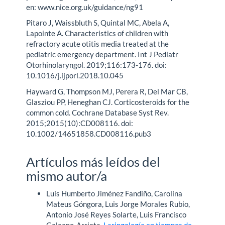
en: www.nice.org.uk/guidance/ng91
Pitaro J, Waissbluth S, Quintal MC, Abela A,
Lapointe A. Characteristics of children with
refractory acute otitis media treated at the
pediatric emergency department. Int J Pediatr
Otorhinolaryngol. 2019;116:173-176. doi:
10.1016/j.ijporl.2018.10.045
Hayward G, Thompson MJ, Perera R, Del Mar CB,
Glasziou PP, Heneghan CJ. Corticosteroids for the
common cold. Cochrane Database Syst Rev.
2015;2015(10):CD008116. doi:
10.1002/14651858.CD008116.pub3
Artículos más leídos del
mismo autor/a
Luis Humberto Jiménez Fandiño, Carolina
Mateus Góngora, Luis Jorge Morales Rubio,
Antonio José Reyes Solarte, Luis Francisco
Galeano-Arrieta,
Laringología en tiempos de