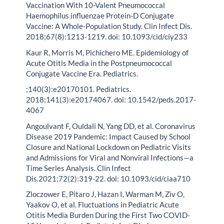
Vaccination With 10-Valent Pneumococcal
Haemophilus influenzae Protein-D Conjugate
Vaccine: A Whole-Population Study. Clin Infect Dis.
2018;67(8):1213-1219. doi: 10.1093/cid/ciy233
Kaur R, Morris M, Pichichero ME. Epidemiology of
Acute Otitis Media in the Postpneumococcal
Conjugate Vaccine Era. Pediatrics.
;140(3):e20170101. Pediatrics.
2018;141(3):e20174067. doi: 10.1542/peds.2017-
4067
Angoulvant F, Ouldali N, Yang DD, et al. Coronavirus
Disease 2019 Pandemic: Impact Caused by School
Closure and National Lockdown on Pediatric Visits
and Admissions for Viral and Nonviral Infections—a
Time Series Analysis. Clin Infect
Dis.2021;72(2):319-22. doi: 10.1093/cid/ciaa710
Zloczower E, Pitaro J, Hazan I, Warman M, Ziv O,
Yaakov O, et al. Fluctuations in Pediatric Acute
Otitis Media Burden During the First Two COVID-