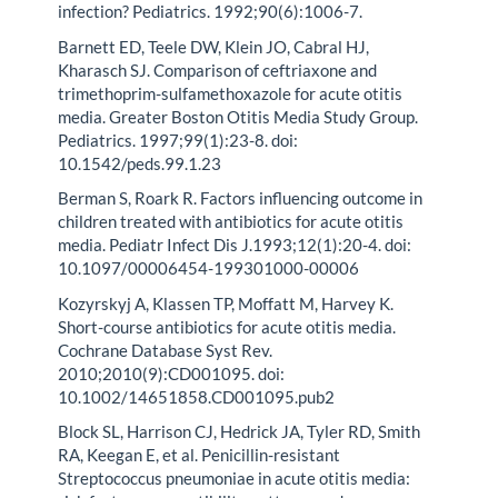
infection? Pediatrics. 1992;90(6):1006-7.
Barnett ED, Teele DW, Klein JO, Cabral HJ,
Kharasch SJ. Comparison of ceftriaxone and
trimethoprim-sulfamethoxazole for acute otitis
media. Greater Boston Otitis Media Study Group.
Pediatrics. 1997;99(1):23-8. doi:
10.1542/peds.99.1.23
Berman S, Roark R. Factors influencing outcome in
children treated with antibiotics for acute otitis
media. Pediatr Infect Dis J.1993;12(1):20-4. doi:
10.1097/00006454-199301000-00006
Kozyrskyj A, Klassen TP, Moffatt M, Harvey K.
Short-course antibiotics for acute otitis media.
Cochrane Database Syst Rev.
2010;2010(9):CD001095. doi:
10.1002/14651858.CD001095.pub2
Block SL, Harrison CJ, Hedrick JA, Tyler RD, Smith
RA, Keegan E, et al. Penicillin-resistant
Streptococcus pneumoniae in acute otitis media: