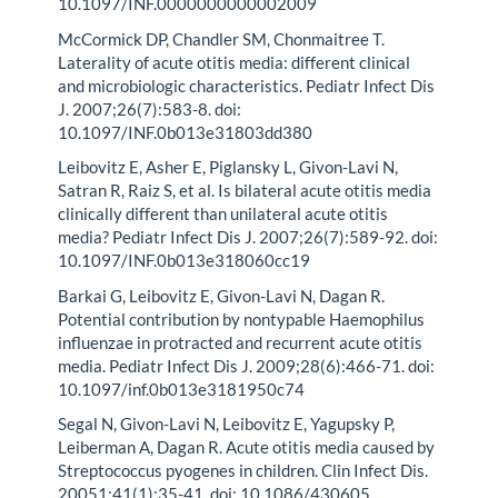
10.1097/INF.0000000000002009
McCormick DP, Chandler SM, Chonmaitree T.
Laterality of acute otitis media: different clinical
and microbiologic characteristics. Pediatr Infect Dis
J. 2007;26(7):583-8. doi:
10.1097/INF.0b013e31803dd380
Leibovitz E, Asher E, Piglansky L, Givon-Lavi N,
Satran R, Raiz S, et al. Is bilateral acute otitis media
clinically different than unilateral acute otitis
media? Pediatr Infect Dis J. 2007;26(7):589-92. doi:
10.1097/INF.0b013e318060cc19
Barkai G, Leibovitz E, Givon-Lavi N, Dagan R.
Potential contribution by nontypable Haemophilus
influenzae in protracted and recurrent acute otitis
media. Pediatr Infect Dis J. 2009;28(6):466-71. doi:
10.1097/inf.0b013e3181950c74
Segal N, Givon-Lavi N, Leibovitz E, Yagupsky P,
Leiberman A, Dagan R. Acute otitis media caused by
Streptococcus pyogenes in children. Clin Infect Dis.
20051;41(1):35-41. doi: 10.1086/430605