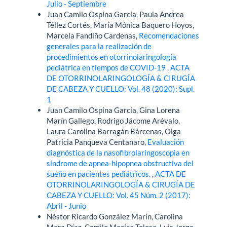
Julio - Septiembre
Juan Camilo Ospina García, Paula Andrea
Téllez Cortés, María Mónica Baquero Hoyos,
Marcela Fandiño Cardenas,
Recomendaciones
generales para la realización de
procedimientos en otorrinolaringología
pediátrica en tiempos de COVID-19
,
ACTA
DE OTORRINOLARINGOLOGÍA & CIRUGÍA
DE CABEZA Y CUELLO: Vol. 48 (2020): Supl.
1
Juan Camilo Ospina García, Gina Lorena
Marín Gallego, Rodrigo Jácome Arévalo,
Laura Carolina Barragán Bárcenas, Olga
Patricia Panqueva Centanaro,
Evaluación
diagnóstica de la nasofibrolaringoscopia en
síndrome de apnea-hipopnea obstructiva del
sueño en pacientes pediátricos.
,
ACTA DE
OTORRINOLARINGOLOGÍA & CIRUGÍA DE
CABEZA Y CUELLO: Vol. 45 Núm. 2 (2017):
Abril - Junio
Néstor Ricardo González Marín, Carolina
Mora Díaz, Camilo Macías Tolosa, Luis Jorge