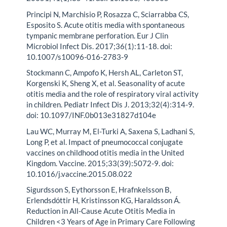
Principi N, Marchisio P, Rosazza C, Sciarrabba CS,
Esposito S. Acute otitis media with spontaneous
tympanic membrane perforation. Eur J Clin
Microbiol Infect Dis. 2017;36(1):11-18. doi:
10.1007/s10096-016-2783-9
Stockmann C, Ampofo K, Hersh AL, Carleton ST,
Korgenski K, Sheng X, et al. Seasonality of acute
otitis media and the role of respiratory viral activity
in children. Pediatr Infect Dis J. 2013;32(4):314-9.
doi: 10.1097/INF.0b013e31827d104e
Lau WC, Murray M, El-Turki A, Saxena S, Ladhani S,
Long P, et al. Impact of pneumococcal conjugate
vaccines on childhood otitis media in the United
Kingdom. Vaccine. 2015;33(39):5072-9. doi:
10.1016/j.vaccine.2015.08.022
Sigurdsson S, Eythorsson E, Hrafnkelsson B,
Erlendsdóttir H, Kristinsson KG, Haraldsson Á.
Reduction in All-Cause Acute Otitis Media in
Children <3 Years of Age in Primary Care Following