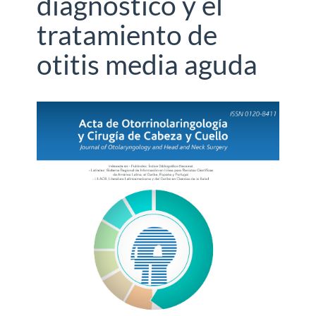
diagnóstico y el
tratamiento de
otitis media aguda
Barra
lateral
del
artículo