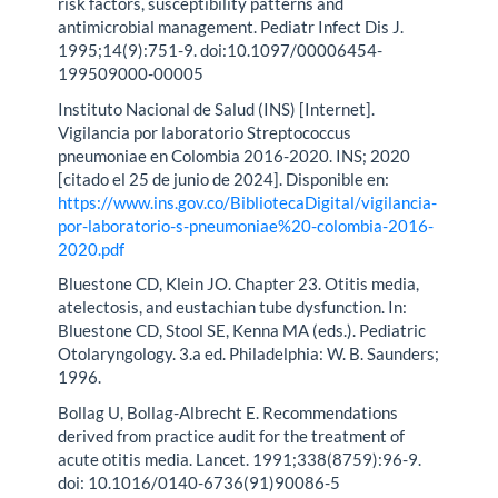
risk factors, susceptibility patterns and
antimicrobial management. Pediatr Infect Dis J.
1995;14(9):751-9. doi:10.1097/00006454-
199509000-00005
Instituto Nacional de Salud (INS) [Internet].
Vigilancia por laboratorio Streptococcus
pneumoniae en Colombia 2016-2020. INS; 2020
[citado el 25 de junio de 2024]. Disponible en:
https://www.ins.gov.co/BibliotecaDigital/vigilancia-
por-laboratorio-s-pneumoniae%20-colombia-2016-
2020.pdf
Bluestone CD, Klein JO. Chapter 23. Otitis media,
atelectosis, and eustachian tube dysfunction. In:
Bluestone CD, Stool SE, Kenna MA (eds.). Pediatric
Otolaryngology. 3.a ed. Philadelphia: W. B. Saunders;
1996.
Bollag U, Bollag-Albrecht E. Recommendations
derived from practice audit for the treatment of
acute otitis media. Lancet. 1991;338(8759):96-9.
doi: 10.1016/0140-6736(91)90086-5