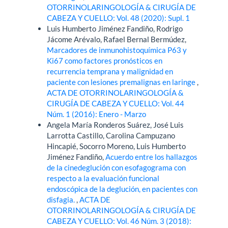
OTORRINOLARINGOLOGÍA & CIRUGÍA DE
CABEZA Y CUELLO: Vol. 48 (2020): Supl. 1
Luis Humberto Jiménez Fandiño, Rodrigo
Jácome Arévalo, Rafael Bernal Bermúdez,
Marcadores de inmunohistoquímica P63 y
Ki67 como factores pronósticos en
recurrencia temprana y malignidad en
paciente con lesiones premalignas en laringe
,
ACTA DE OTORRINOLARINGOLOGÍA &
CIRUGÍA DE CABEZA Y CUELLO: Vol. 44
Núm. 1 (2016): Enero - Marzo
Angela María Ronderos Suárez, José Luis
Larrotta Castillo, Carolina Campuzano
Hincapié, Socorro Moreno, Luis Humberto
Jiménez Fandiño,
Acuerdo entre los hallazgos
de la cinedeglución con esofagograma con
respecto a la evaluación funcional
endoscópica de la deglución, en pacientes con
disfagia.
,
ACTA DE
OTORRINOLARINGOLOGÍA & CIRUGÍA DE
CABEZA Y CUELLO: Vol. 46 Núm. 3 (2018):