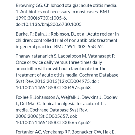
Browning GG. Childhood otalgia: acute otitis media.
1. Antibiotics not necessary in most cases. BMJ.
1990;300(6730):1005-6.
doi:10.1136/bmj.300.6730.1005
Burke, P.; Bain, J.; Robinson, D., et al. Acute red ear in
children: controlled trial of non antibiotic treatment
in general practice. BMJ,1991; 303: 558-62.
Thanaviratananich S, Laopaiboon M, Vatanasapt P.
Once or twice daily versus three times daily
amoxicillin with or without clavulanate for the
treatment of acute otitis media. Cochrane Database
Syst Rev. 2013;2013(12):CD004975. doi:
10.1002/14651858.CD004975.pub3
Foxlee R, Johansson A, Wejfalk J, Dawkins J, Dooley
L, Del Mar C. Topical analgesia for acute otitis
media. Cochrane Database Syst Rev.
2006;2006(3):CD005657. doi:
10.1002/14651858.CD005657.pub2
Fortanier AC, Venekamp RP, Boonacker CW, Hak E,