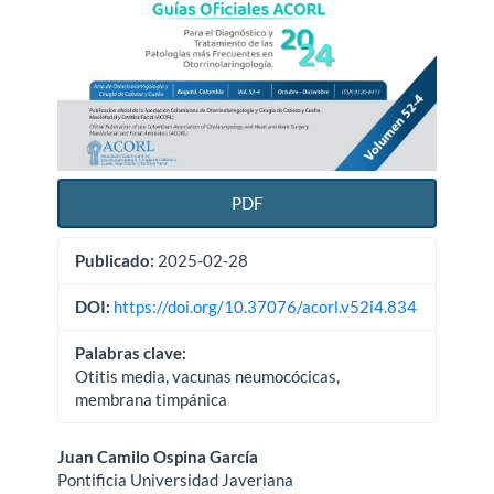
PDF
Publicado:
2025-02-28
DOI:
https://doi.org/10.37076/acorl.v52i4.834
Palabras clave:
Otitis media, vacunas neumocócicas,
membrana timpánica
Contenido
Juan Camilo Ospina García
Pontificia Universidad Javeriana