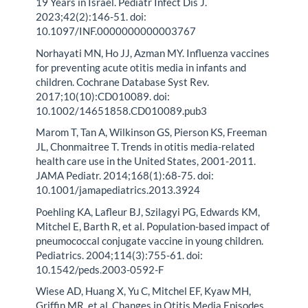
19 Years in Israel. Pediatr Infect Dis J.
2023;42(2):146-51. doi:
10.1097/INF.0000000000003767
Norhayati MN, Ho JJ, Azman MY. Influenza vaccines
for preventing acute otitis media in infants and
children. Cochrane Database Syst Rev.
2017;10(10):CD010089. doi:
10.1002/14651858.CD010089.pub3
Marom T, Tan A, Wilkinson GS, Pierson KS, Freeman
JL, Chonmaitree T. Trends in otitis media-related
health care use in the United States, 2001-2011.
JAMA Pediatr. 2014;168(1):68-75. doi:
10.1001/jamapediatrics.2013.3924
Poehling KA, Lafleur BJ, Szilagyi PG, Edwards KM,
Mitchel E, Barth R, et al. Population-based impact of
pneumococcal conjugate vaccine in young children.
Pediatrics. 2004;114(3):755-61. doi:
10.1542/peds.2003-0592-F
Wiese AD, Huang X, Yu C, Mitchel EF, Kyaw MH,
Griffin MR, et al. Changes in Otitis Media Episodes