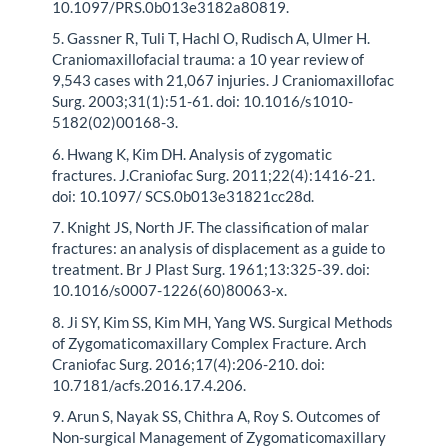
10.1097/PRS.0b013e3182a80819.
5. Gassner R, Tuli T, Hachl O, Rudisch A, Ulmer H.
Craniomaxillofacial trauma: a 10 year review of
9,543 cases with 21,067 injuries. J Craniomaxillofac
Surg. 2003;31(1):51-61. doi: 10.1016/s1010-
5182(02)00168-3.
6. Hwang K, Kim DH. Analysis of zygomatic
fractures. J.Craniofac Surg. 2011;22(4):1416-21.
doi: 10.1097/ SCS.0b013e31821cc28d.
7. Knight JS, North JF. The classification of malar
fractures: an analysis of displacement as a guide to
treatment. Br J Plast Surg. 1961;13:325-39. doi:
10.1016/s0007-1226(60)80063-x.
8. Ji SY, Kim SS, Kim MH, Yang WS. Surgical Methods
of Zygomaticomaxillary Complex Fracture. Arch
Craniofac Surg. 2016;17(4):206-210. doi:
10.7181/acfs.2016.17.4.206.
9. Arun S, Nayak SS, Chithra A, Roy S. Outcomes of
Non-surgical Management of Zygomaticomaxillary