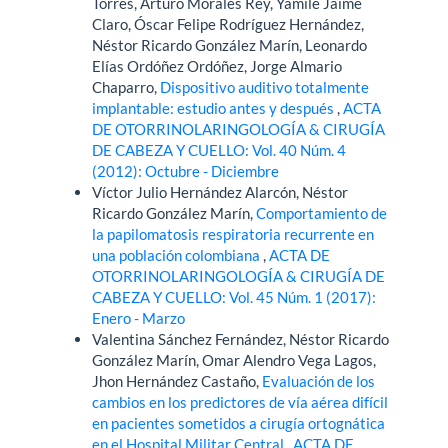
Torres, Arturo Morales Rey, Yamile Jaime
Claro, Óscar Felipe Rodríguez Hernández,
Néstor Ricardo González Marín, Leonardo
Elías Ordóñez Ordóñez, Jorge Almario
Chaparro,
Dispositivo auditivo totalmente
implantable: estudio antes y después
,
ACTA
DE OTORRINOLARINGOLOGÍA & CIRUGÍA
DE CABEZA Y CUELLO: Vol. 40 Núm. 4
(2012): Octubre - Diciembre
Víctor Julio Hernández Alarcón, Néstor
Ricardo González Marín,
Comportamiento de
la papilomatosis respiratoria recurrente en
una población colombiana
,
ACTA DE
OTORRINOLARINGOLOGÍA & CIRUGÍA DE
CABEZA Y CUELLO: Vol. 45 Núm. 1 (2017):
Enero - Marzo
Valentina Sánchez Fernández, Néstor Ricardo
González Marín, Omar Alendro Vega Lagos,
Jhon Hernández Castaño,
Evaluación de los
cambios en los predictores de vía aérea difícil
en pacientes sometidos a cirugía ortognática
en el Hospital Militar Central
,
ACTA DE