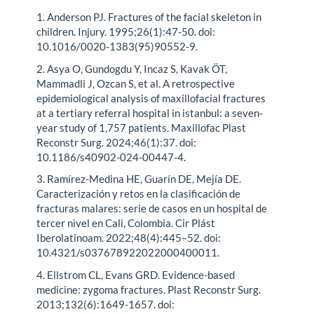
1. Anderson PJ. Fractures of the facial skeleton in
children. Injury. 1995;26(1):47-50. doi:
10.1016/0020-1383(95)90552-9.
2. Asya O, Gundogdu Y, Incaz S, Kavak ÖT,
Mammadli J, Ozcan S, et al. A retrospective
epidemiological analysis of maxillofacial fractures
at a tertiary referral hospital in istanbul: a seven-
year study of 1,757 patients. Maxillofac Plast
Reconstr Surg. 2024;46(1):37. doi:
10.1186/s40902-024-00447-4.
3. Ramírez-Medina HE, Guarín DE, Mejía DE.
Caracterización y retos en la clasificación de
fracturas malares: serie de casos en un hospital de
tercer nivel en Cali, Colombia. Cir Plást
Iberolatinoam. 2022;48(4):445–52. doi:
10.4321/s037678922022000400011.
4. Ellstrom CL, Evans GRD. Evidence-based
medicine: zygoma fractures. Plast Reconstr Surg.
2013;132(6):1649-1657. doi: