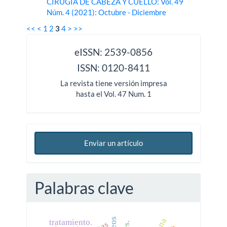
CIRUGÍA DE CABEZA Y CUELLO: Vol. 49
Núm. 4 (2021): Octubre - Diciembre
<<
<
1
2
3
4
>
>>
issn
eISSN: 2539-0856
ISSN: 0120-8411
La revista tiene versión impresa
hasta el Vol. 47 Num. 1
Enviar un artículo
Palabras clave
tratamiento.