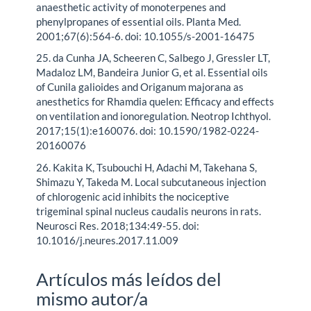
anaesthetic activity of monoterpenes and
phenylpropanes of essential oils. Planta Med.
2001;67(6):564-6. doi: 10.1055/s-2001-16475
25. da Cunha JA, Scheeren C, Salbego J, Gressler LT,
Madaloz LM, Bandeira Junior G, et al. Essential oils
of Cunila galioides and Origanum majorana as
anesthetics for Rhamdia quelen: Efficacy and effects
on ventilation and ionoregulation. Neotrop Ichthyol.
2017;15(1):e160076. doi: 10.1590/1982-0224-
20160076
26. Kakita K, Tsubouchi H, Adachi M, Takehana S,
Shimazu Y, Takeda M. Local subcutaneous injection
of chlorogenic acid inhibits the nociceptive
trigeminal spinal nucleus caudalis neurons in rats.
Neurosci Res. 2018;134:49-55. doi:
10.1016/j.neures.2017.11.009
Artículos más leídos del
mismo autor/a