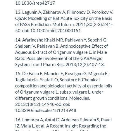
10.1038/srep42717
13. Lagunin A, Zakharov A, Filimonov D, Poroikov V.
QSAR Modelling of Rat Acute Toxicity on the Basis
of PASS Prediction. Mol Inform. 2011;30(2-3):241-
50. doi: 10.1002/minf.201000151
14. Afarineshe Khaki MR, Pahlavan Y, Sepehri G,
Sheibani V, Pahlavan B. Antinociceptive Effect of
Aqueous Extract of Origanum vulgare L. in Male
Rats: Possible Involvement of the GABAergic
System. Iran J Pharm Res. 2013;12(2):407-13.
15. De Falco E, Mancini E, Roscigno G, Mignola E,
Taglialatela- Scafati O, Senatore F. Chemical
composition and biological activity of essential oils
of Origanum vulgare L. subsp. vulgare L. under
different growth conditions. Molecules.
2013;18(12):14948-60. doi:
10.3390/molecules181214948
16. Lombrea A, Antal D, Ardelean F, Avram S, Pavel
IZ, Vlaia L, et al. A Recent Insight Regarding the