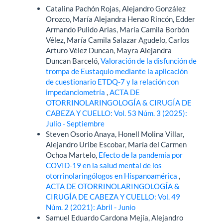
Catalina Pachón Rojas, Alejandro González
Orozco, María Alejandra Henao Rincón, Edder
Armando Pulido Arias, María Camila Borbón
Vélez, María Camila Salazar Agudelo, Carlos
Arturo Vélez Duncan, Mayra Alejandra
Duncan Barceló,
Valoración de la disfunción de
trompa de Eustaquio mediante la aplicación
de cuestionario ETDQ-7 y la relación con
impedanciometría
,
ACTA DE
OTORRINOLARINGOLOGÍA & CIRUGÍA DE
CABEZA Y CUELLO: Vol. 53 Núm. 3 (2025):
Julio - Septiembre
Steven Osorio Anaya, Honell Molina Villar,
Alejandro Uribe Escobar, María del Carmen
Ochoa Martelo,
Efecto de la pandemia por
COVID-19 en la salud mental de los
otorrinolaringólogos en Hispanoamérica
,
ACTA DE OTORRINOLARINGOLOGÍA &
CIRUGÍA DE CABEZA Y CUELLO: Vol. 49
Núm. 2 (2021): Abril - Junio
Samuel Eduardo Cardona Mejía, Alejandro