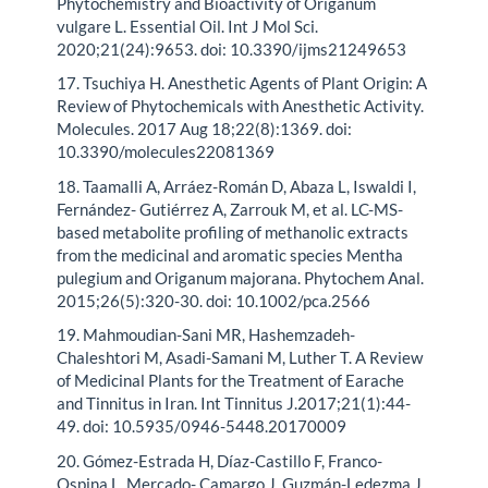
Phytochemistry and Bioactivity of Origanum
vulgare L. Essential Oil. Int J Mol Sci.
2020;21(24):9653. doi: 10.3390/ijms21249653
17. Tsuchiya H. Anesthetic Agents of Plant Origin: A
Review of Phytochemicals with Anesthetic Activity.
Molecules. 2017 Aug 18;22(8):1369. doi:
10.3390/molecules22081369
18. Taamalli A, Arráez-Román D, Abaza L, Iswaldi I,
Fernández- Gutiérrez A, Zarrouk M, et al. LC-MS-
based metabolite profiling of methanolic extracts
from the medicinal and aromatic species Mentha
pulegium and Origanum majorana. Phytochem Anal.
2015;26(5):320-30. doi: 10.1002/pca.2566
19. Mahmoudian-Sani MR, Hashemzadeh-
Chaleshtori M, Asadi-Samani M, Luther T. A Review
of Medicinal Plants for the Treatment of Earache
and Tinnitus in Iran. Int Tinnitus J.2017;21(1):44-
49. doi: 10.5935/0946-5448.20170009
20. Gómez-Estrada H, Díaz-Castillo F, Franco-
Ospina L, Mercado- Camargo J, Guzmán-Ledezma J,