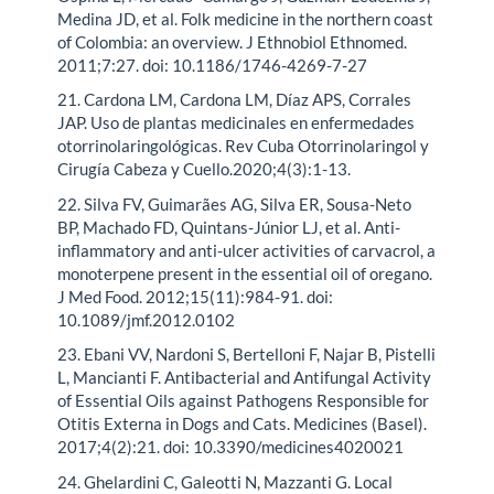
Medina JD, et al. Folk medicine in the northern coast
of Colombia: an overview. J Ethnobiol Ethnomed.
2011;7:27. doi: 10.1186/1746-4269-7-27
21. Cardona LM, Cardona LM, Díaz APS, Corrales
JAP. Uso de plantas medicinales en enfermedades
otorrinolaringológicas. Rev Cuba Otorrinolaringol y
Cirugía Cabeza y Cuello.2020;4(3):1-13.
22. Silva FV, Guimarães AG, Silva ER, Sousa-Neto
BP, Machado FD, Quintans-Júnior LJ, et al. Anti-
inflammatory and anti-ulcer activities of carvacrol, a
monoterpene present in the essential oil of oregano.
J Med Food. 2012;15(11):984-91. doi:
10.1089/jmf.2012.0102
23. Ebani VV, Nardoni S, Bertelloni F, Najar B, Pistelli
L, Mancianti F. Antibacterial and Antifungal Activity
of Essential Oils against Pathogens Responsible for
Otitis Externa in Dogs and Cats. Medicines (Basel).
2017;4(2):21. doi: 10.3390/medicines4020021
24. Ghelardini C, Galeotti N, Mazzanti G. Local