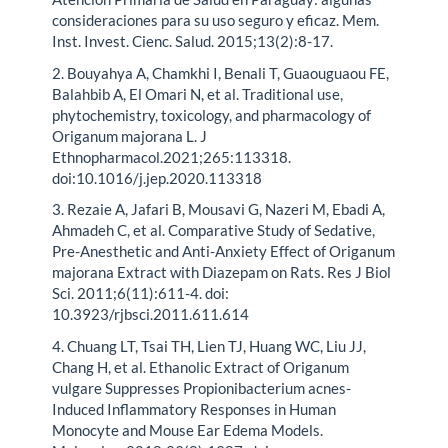
consideraciones para su uso seguro y eficaz. Mem.
Inst. Invest. Cienc. Salud. 2015;13(2):8-17.
2. Bouyahya A, Chamkhi I, Benali T, Guaouguaou FE,
Balahbib A, El Omari N, et al. Traditional use,
phytochemistry, toxicology, and pharmacology of
Origanum majorana L. J
Ethnopharmacol.2021;265:113318.
doi:10.1016/j.jep.2020.113318
3. Rezaie A, Jafari B, Mousavi G, Nazeri M, Ebadi A,
Ahmadeh C, et al. Comparative Study of Sedative,
Pre-Anesthetic and Anti-Anxiety Effect of Origanum
majorana Extract with Diazepam on Rats. Res J Biol
Sci. 2011;6(11):611-4. doi:
10.3923/rjbsci.2011.611.614
4. Chuang LT, Tsai TH, Lien TJ, Huang WC, Liu JJ,
Chang H, et al. Ethanolic Extract of Origanum
vulgare Suppresses Propionibacterium acnes-
Induced Inflammatory Responses in Human
Monocyte and Mouse Ear Edema Models.