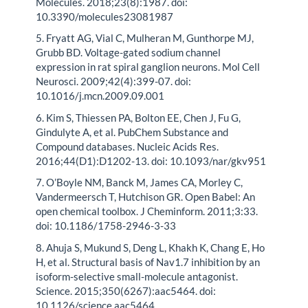
Molecules. 2018;23(8):1987. doi:
10.3390/molecules23081987
5. Fryatt AG, Vial C, Mulheran M, Gunthorpe MJ,
Grubb BD. Voltage-gated sodium channel
expression in rat spiral ganglion neurons. Mol Cell
Neurosci. 2009;42(4):399-07. doi:
10.1016/j.mcn.2009.09.001
6. Kim S, Thiessen PA, Bolton EE, Chen J, Fu G,
Gindulyte A, et al. PubChem Substance and
Compound databases. Nucleic Acids Res.
2016;44(D1):D1202-13. doi: 10.1093/nar/gkv951
7. O’Boyle NM, Banck M, James CA, Morley C,
Vandermeersch T, Hutchison GR. Open Babel: An
open chemical toolbox. J Cheminform. 2011;3:33.
doi: 10.1186/1758-2946-3-33
8. Ahuja S, Mukund S, Deng L, Khakh K, Chang E, Ho
H, et al. Structural basis of Nav1.7 inhibition by an
isoform-selective small-molecule antagonist.
Science. 2015;350(6267):aac5464. doi:
10.1126/science.aac5464