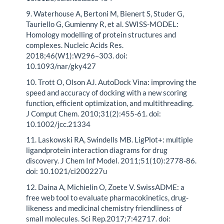
9. Waterhouse A, Bertoni M, Bienert S, Studer G,
Tauriello G, Gumienny R, et al. SWISS-MODEL:
Homology modelling of protein structures and
complexes. Nucleic Acids Res.
2018;46(W1):W296–303. doi:
10.1093/nar/gky427
10. Trott O, Olson AJ. AutoDock Vina: improving the
speed and accuracy of docking with a new scoring
function, efficient optimization, and multithreading.
J Comput Chem. 2010;31(2):455-61. doi:
10.1002/jcc.21334
11. Laskowski RA, Swindells MB. LigPlot+: multiple
ligandprotein interaction diagrams for drug
discovery. J Chem Inf Model. 2011;51(10):2778-86.
doi: 10.1021/ci200227u
12. Daina A, Michielin O, Zoete V. SwissADME: a
free web tool to evaluate pharmacokinetics, drug-
likeness and medicinal chemistry friendliness of
small molecules. Sci Rep.2017;7:42717. doi: