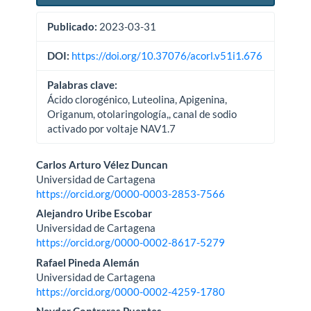
Publicado:
2023-03-31
DOI:
https://doi.org/10.37076/acorl.v51i1.676
Palabras clave:
Ácido clorogénico, Luteolina, Apigenina,
Origanum, otolaringología,, canal de sodio
activado por voltaje NAV1.7
Contenido
Carlos Arturo Vélez Duncan
Universidad de Cartagena
principal
https://orcid.org/0000-0003-2853-7566
del
Alejandro Uribe Escobar
Universidad de Cartagena
artículo
https://orcid.org/0000-0002-8617-5279
Rafael Pineda Alemán
Universidad de Cartagena
https://orcid.org/0000-0002-4259-1780