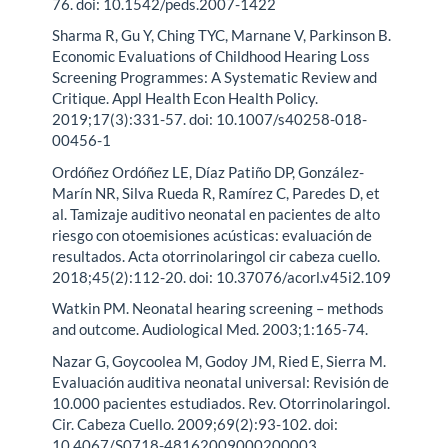
76. doi: 10.1542/peds.2007-1422
Sharma R, Gu Y, Ching TYC, Marnane V, Parkinson B.
Economic Evaluations of Childhood Hearing Loss
Screening Programmes: A Systematic Review and
Critique. Appl Health Econ Health Policy.
2019;17(3):331-57. doi: 10.1007/s40258-018-
00456-1
Ordóñez Ordóñez LE, Díaz Patiño DP, González-
Marín NR, Silva Rueda R, Ramírez C, Paredes D, et
al. Tamizaje auditivo neonatal en pacientes de alto
riesgo con otoemisiones acústicas: evaluación de
resultados. Acta otorrinolaringol cir cabeza cuello.
2018;45(2):112-20. doi: 10.37076/acorl.v45i2.109
Watkin PM. Neonatal hearing screening – methods
and outcome. Audiological Med. 2003;1:165-74.
Nazar G, Goycoolea M, Godoy JM, Ried E, Sierra M.
Evaluación auditiva neonatal universal: Revisión de
10.000 pacientes estudiados. Rev. Otorrinolaringol.
Cir. Cabeza Cuello. 2009;69(2):93-102. doi:
10.4067/S0718-48162009000200003