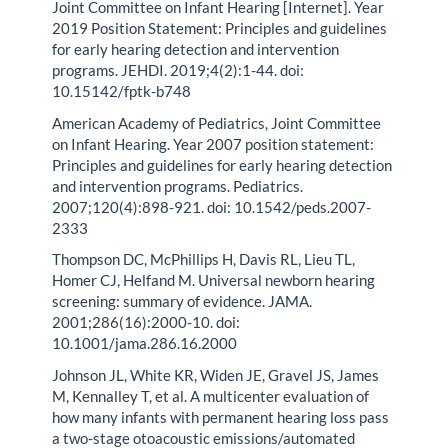
Joint Committee on Infant Hearing [Internet]. Year
2019 Position Statement: Principles and guidelines
for early hearing detection and intervention
programs. JEHDI. 2019;4(2):1-44. doi:
10.15142/fptk-b748
American Academy of Pediatrics, Joint Committee
on Infant Hearing. Year 2007 position statement:
Principles and guidelines for early hearing detection
and intervention programs. Pediatrics.
2007;120(4):898-921. doi: 10.1542/peds.2007-
2333
Thompson DC, McPhillips H, Davis RL, Lieu TL,
Homer CJ, Helfand M. Universal newborn hearing
screening: summary of evidence. JAMA.
2001;286(16):2000-10. doi:
10.1001/jama.286.16.2000
Johnson JL, White KR, Widen JE, Gravel JS, James
M, Kennalley T, et al. A multicenter evaluation of
how many infants with permanent hearing loss pass
a two-stage otoacoustic emissions/automated