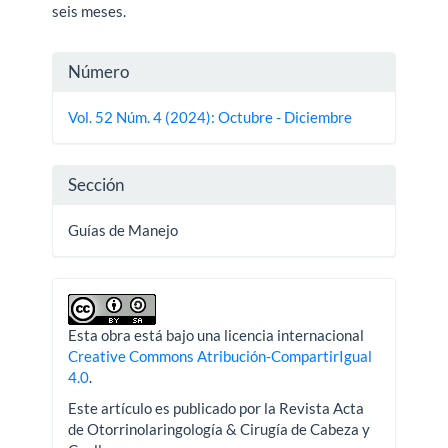
seis meses.
Detalles
Número
del
Vol. 52 Núm. 4 (2024): Octubre - Diciembre
artículo
Sección
Guías de Manejo
Esta obra está bajo una licencia internacional
Creative Commons Atribución-CompartirIgual
4.0
.
Este artículo es publicado por la Revista Acta
de Otorrinolaringología & Cirugía de Cabeza y