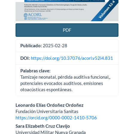
PDF
Publicado:
2025-02-28
DOI:
https://doi.org/10.37076/acorl.v52i4.831
Palabras clave:
Tamizaje neonatal, pérdida auditiva funcional,,
potenciales evocados auditivos, emisiones
otoacústicas espontáneas.
Contenido
Leonardo Elías Ordoñez Ordoñez
Fundación Universitaria Sanitas
principal
https://orcid.org/0000-0002-1410-5706
del
Sara Elizabeth Cruz Clavijo
Universidad Militar Nueva Granada