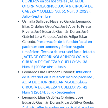
COVID-19 en dos hospitales
,
ACTA DE
OTORRINOLARINGOLOGÍA & CIRUGÍA DE
CABEZA Y CUELLO: Vol. 51 Núm. 3 (2023):
Julio - Septiembre
Usmaila Salhiyed Navarro García, Leonardo
Elías Ordóñez Ordoñez, José Alberto Prieto
Rivera, José Eduardo Guzmán Durán, José
Gabriel Lora Falquez, Andrés Felipe Tobar
Caicedo,
Preservación de la función facial en
pacientes con tumores glómicos yugulo
timpánicos: Técnica del muro del facial intacto
,
ACTA DE OTORRINOLARINGOLOGÍA &
CIRUGÍA DE CABEZA Y CUELLO: Vol. 36
Núm. 2 (2008): Abril - Junio
Leonardo Elias Ordóñez Ordóñez,
Influencia
de la internet en la relacion médico-paciente
,
ACTA DE OTORRINOLARINGOLOGÍA &
CIRUGÍA DE CABEZA Y CUELLO: Vol. 42
Núm. 3 (2014): Julio - Septiembre
Leonardo Elías Ordóñez Ordóñez, José
Eduardo Guzmán Durán, Ricardo Silva Rueda,
Análisis reflexivo sobre un currículo basado en