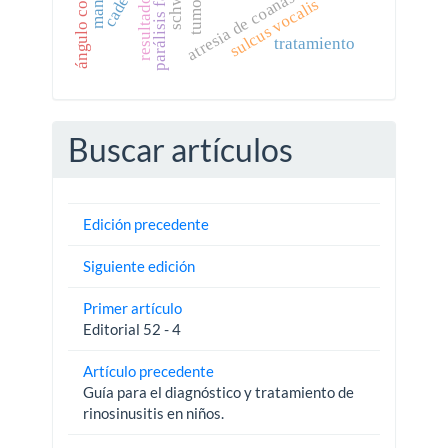
parálisis facial
atresia de coanas
resultados
sulcus vocalis
tratamiento
Buscar artículos
Edición precedente
Siguiente edición
Primer artículo
Editorial 52 - 4
Artículo precedente
Guía para el diagnóstico y tratamiento de
rinosinusitis en niños.