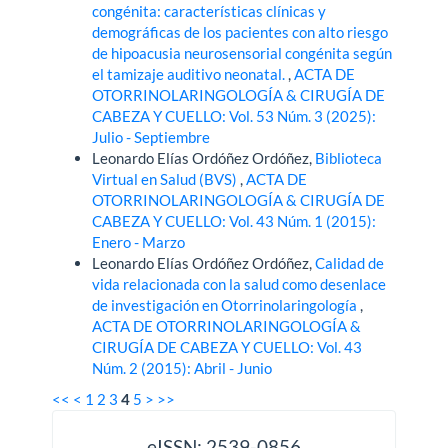
congénita: características clínicas y
demográficas de los pacientes con alto riesgo
de hipoacusia neurosensorial congénita según
el tamizaje auditivo neonatal.
,
ACTA DE
OTORRINOLARINGOLOGÍA & CIRUGÍA DE
CABEZA Y CUELLO: Vol. 53 Núm. 3 (2025):
Julio - Septiembre
Leonardo Elías Ordóñez Ordóñez,
Biblioteca
Virtual en Salud (BVS)
,
ACTA DE
OTORRINOLARINGOLOGÍA & CIRUGÍA DE
CABEZA Y CUELLO: Vol. 43 Núm. 1 (2015):
Enero - Marzo
Leonardo Elías Ordóñez Ordóñez,
Calidad de
vida relacionada con la salud como desenlace
de investigación en Otorrinolaringología
,
ACTA DE OTORRINOLARINGOLOGÍA &
CIRUGÍA DE CABEZA Y CUELLO: Vol. 43
Núm. 2 (2015): Abril - Junio
<<
<
1
2
3
4
5
>
>>
issn
eISSN: 2539-0856