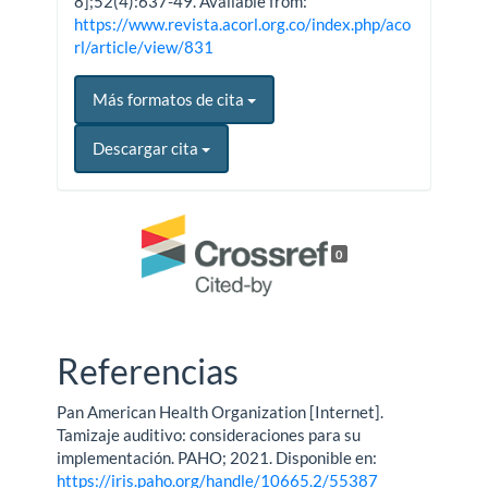
8];52(4):637-49. Available from:
https://www.revista.acorl.org.co/index.php/aco
rl/article/view/831
Más formatos de cita
Descargar cita
0
Referencias
Pan American Health Organization [Internet].
Tamizaje auditivo: consideraciones para su
implementación. PAHO; 2021. Disponible en:
https://iris.paho.org/handle/10665.2/55387