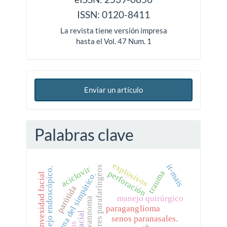
ISSN: 0120-8411
La revista tiene versión impresa
hasta el Vol. 47 Num. 1
Enviar un artículo
Palabras clave
explosivos
it-mais
aciclovir
tumores parafaríngeos
manejo endoscópico.
trauma
perforación
cadena del simpático.
ángulo convexidad facial
parótida
manejo quirúrgico
schwannoma
paraganglioma
senos paranasales.