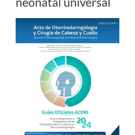
neonatal universal
Barra
lateral
del
artículo