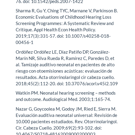
76. doi: 10.1542/peds.2007-1422
Sharma R, Gu Y, Ching TYC, Marnane V, Parkinson B.
Economic Evaluations of Childhood Hearing Loss
Screening Programmes: A Systematic Review and
Critique. Appl Health Econ Health Policy.
2019;17(3):331-57. doi: 10.1007/s40258-018-
00456-1
Ordóñez Ordóñez LE, Díaz Patiño DP, González-
Marín NR, Silva Rueda R, Ramírez C, Paredes D, et
al. Tamizaje auditivo neonatal en pacientes de alto
riesgo con otoemisiones acústicas: evaluación de
resultados. Acta otorrinolaringol cir cabeza cuello.
2018;45(2):112-20. doi: 10.37076/acorl.v45i2.109
Watkin PM. Neonatal hearing screening – methods
and outcome. Audiological Med. 2003;1:165-74.
Nazar G, Goycoolea M, Godoy JM, Ried E, Sierra M.
Evaluación auditiva neonatal universal: Revisión de
10.000 pacientes estudiados. Rev. Otorrinolaringol.
Cir. Cabeza Cuello. 2009;69(2):93-102. doi:
10.4067/S0718-48162009000200003