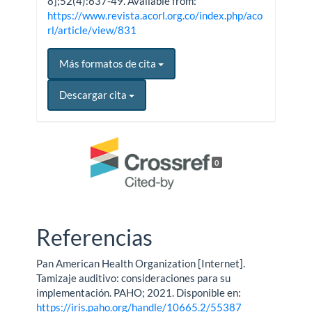
8];52(4):637-49. Available from:
https://www.revista.acorl.org.co/index.php/aco
rl/article/view/831
Más formatos de cita
Descargar cita
0
Referencias
Pan American Health Organization [Internet].
Tamizaje auditivo: consideraciones para su
implementación. PAHO; 2021. Disponible en:
https://iris.paho.org/handle/10665.2/55387