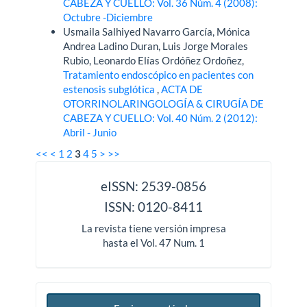
CABEZA Y CUELLO: Vol. 36 Núm. 4 (2008):
Octubre -Diciembre
Usmaila Salhiyed Navarro García, Mónica
Andrea Ladino Duran, Luis Jorge Morales
Rubio, Leonardo Elías Ordóñez Ordoñez,
Tratamiento endoscópico en pacientes con
estenosis subglótica
,
ACTA DE
OTORRINOLARINGOLOGÍA & CIRUGÍA DE
CABEZA Y CUELLO: Vol. 40 Núm. 2 (2012):
Abril - Junio
<<
<
1
2
3
4
5
>
>>
issn
eISSN: 2539-0856
ISSN: 0120-8411
La revista tiene versión impresa
hasta el Vol. 47 Num. 1