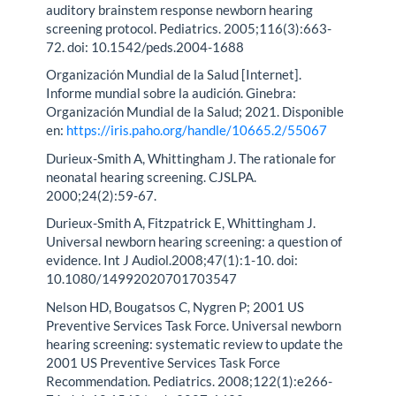
auditory brainstem response newborn hearing
screening protocol. Pediatrics. 2005;116(3):663-
72. doi: 10.1542/peds.2004-1688
Organización Mundial de la Salud [Internet].
Informe mundial sobre la audición. Ginebra:
Organización Mundial de la Salud; 2021. Disponible
en:
https://iris.paho.org/handle/10665.2/55067
Durieux-Smith A, Whittingham J. The rationale for
neonatal hearing screening. CJSLPA.
2000;24(2):59-67.
Durieux-Smith A, Fitzpatrick E, Whittingham J.
Universal newborn hearing screening: a question of
evidence. Int J Audiol.2008;47(1):1-10. doi:
10.1080/14992020701703547
Nelson HD, Bougatsos C, Nygren P; 2001 US
Preventive Services Task Force. Universal newborn
hearing screening: systematic review to update the
2001 US Preventive Services Task Force
Recommendation. Pediatrics. 2008;122(1):e266-