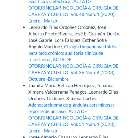
acústica vs. eléctrica
,
ACTA DE
OTORRINOLARINGOLOGÍA & CIRUGÍA DE
CABEZA Y CUELLO: Vol. 48 Núm. 1 (2020):
Enero - Marzo
Leonardo Elías Ordóñez Ordóñez, José
Alberto Prieto Rivera, José E. Guzmán-Durán,
José Gabriel Lora Falquez, Esther Sofía
Angulo Martínez,
Cirugía timpanomastoidea
para oído crónico: auditoría clínica de
resultados
,
ACTA DE
OTORRINOLARINGOLOGÍA & CIRUGÍA DE
CABEZA Y CUELLO: Vol. 36 Núm. 4 (2008):
Octubre -Diciembre
Juanita María Beltrán Henríquez, Johanna
Ximena Valderrama Penagos, Leonardo Elías
Ordóñez Ordóñez, Ximena Cortes,
Adenocarcinoma de glándulas ceruminosa:
reporte de un caso
,
ACTA DE
OTORRINOLARINGOLOGÍA & CIRUGÍA DE
CABEZA Y CUELLO: Vol. 51 Núm. 1 (2023):
Enero - Marzo
Jorge Almario Chaparro, Leonardo Elías