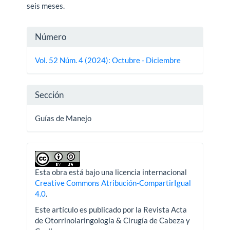
seis meses.
Detalles
Número
del
Vol. 52 Núm. 4 (2024): Octubre - Diciembre
artículo
Sección
Guías de Manejo
Esta obra está bajo una licencia internacional
Creative Commons Atribución-CompartirIgual
4.0
.
Este artículo es publicado por la Revista Acta
de Otorrinolaringología & Cirugía de Cabeza y