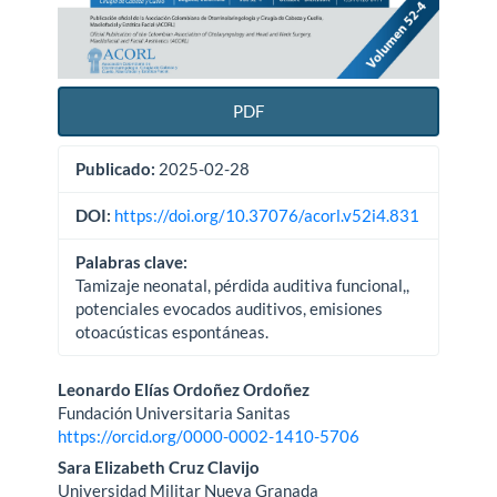
PDF
Publicado:
2025-02-28
DOI:
https://doi.org/10.37076/acorl.v52i4.831
Palabras clave:
Tamizaje neonatal, pérdida auditiva funcional,,
potenciales evocados auditivos, emisiones
otoacústicas espontáneas.
Contenido
Leonardo Elías Ordoñez Ordoñez
Fundación Universitaria Sanitas
principal
https://orcid.org/0000-0002-1410-5706
del
Sara Elizabeth Cruz Clavijo
Universidad Militar Nueva Granada