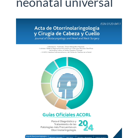
neonatal universal
Barra
lateral
del
artículo