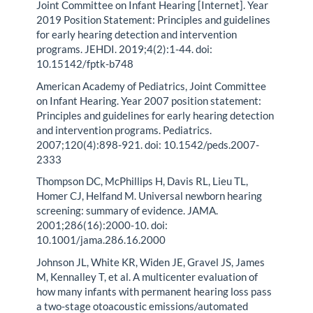
Joint Committee on Infant Hearing [Internet]. Year
2019 Position Statement: Principles and guidelines
for early hearing detection and intervention
programs. JEHDI. 2019;4(2):1-44. doi:
10.15142/fptk-b748
American Academy of Pediatrics, Joint Committee
on Infant Hearing. Year 2007 position statement:
Principles and guidelines for early hearing detection
and intervention programs. Pediatrics.
2007;120(4):898-921. doi: 10.1542/peds.2007-
2333
Thompson DC, McPhillips H, Davis RL, Lieu TL,
Homer CJ, Helfand M. Universal newborn hearing
screening: summary of evidence. JAMA.
2001;286(16):2000-10. doi:
10.1001/jama.286.16.2000
Johnson JL, White KR, Widen JE, Gravel JS, James
M, Kennalley T, et al. A multicenter evaluation of
how many infants with permanent hearing loss pass
a two-stage otoacoustic emissions/automated